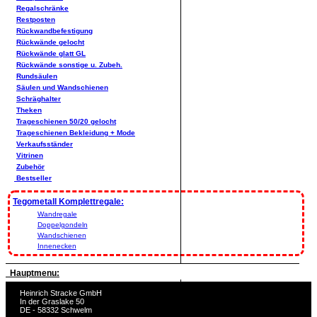
Regalschränke
Restposten
Rückwandbefestigung
Rückwände gelocht
Rückwände glatt GL
Rückwände sonstige u. Zubeh.
Rundsäulen
Säulen und Wandschienen
Schräghalter
Theken
Trageschienen 50/20 gelocht
Trageschienen Bekleidung + Mode
Verkaufsständer
Vitrinen
Zubehör
Bestseller
Tegometall Komplettregale:
Wandregale
Doppelgondeln
Wandschienen
Innenecken
Hauptmenu:
Heinrich Stracke GmbH
In der Graslake 50
DE - 58332 Schwelm