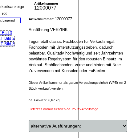
Artikelnummer
12000077
12000077
Artikelnummer:
ht Lagernd
Ausführung VERZINKT
Tegometall classic Fachboden für Verkaufsregal.
Fachboden mit Unterstützungsstreben, dadurch
belastbar. Qualitativ hochwertig und seit Jahrzehnten
bewährtes Regalsystem für den robusten Einsatz im
Verkauf. Stahlfachboden, vorne und hinten mit Nute.
Zu verwenden mit Konsolen oder Fußteilen.
Dieser Artikel kann nur als ganze Verpackungseinheit (VPE) mit 2
Stück verkauft werden.
ca. Gewicht: 6,67 kg
Lieferzeit voraussichtlich ca. 25-35 Arbeitstage