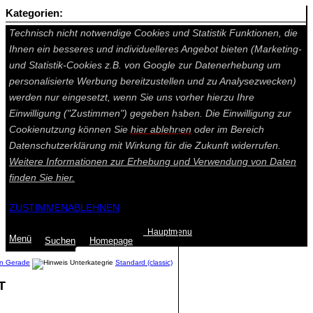
Kategorien:
Auf dieser Seite werden technisch notwendige Cookies gesetzt.
Technisch nicht notwendige Cookies und Statistik Funktionen, die
Ihnen ein besseres und individuelleres Angebot bieten (Marketing-
und Statistik-Cookies z.B. von Google zur Datenerhebung um
personalisierte Werbung bereitzustellen und zu Analysezwecken)
werden nur eingesetzt, wenn Sie uns vorher hierzu Ihre
Einwilligung ("Zustimmen") gegeben haben. Die Einwilligung zur
Cookienutzung können Sie
hier ablehnen
oder im Bereich
Datenschutzerklärung mit Wirkung für die Zukunft widerrufen.
Weitere Informationen zur Erhebung und Verwendung von Daten
finden Sie
hier.
ZUSTIMMEN
ABLEHNEN
Hauptmenu
Menü
Suchen
Home
page
en Gerade
Standard (classic)
T
Summe: 0,00 €
(0
Artikel
)