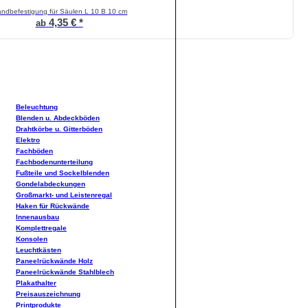
ndbefestigung für Säulen L 10 B 10 cm
4,35 € *
ab
Beleuchtung
Blenden u. Abdeckböden
Drahtkörbe u. Gitterböden
Elektro
Fachböden
Fachbodenunterteilung
Fußteile und Sockelblenden
Gondelabdeckungen
Großmarkt- und Leistenregal
Haken für Rückwände
Innenausbau
Komplettregale
Konsolen
Leuchtkästen
Paneelrückwände Holz
Paneelrückwände Stahlblech
Plakathalter
Preisauszeichnung
Printprodukte