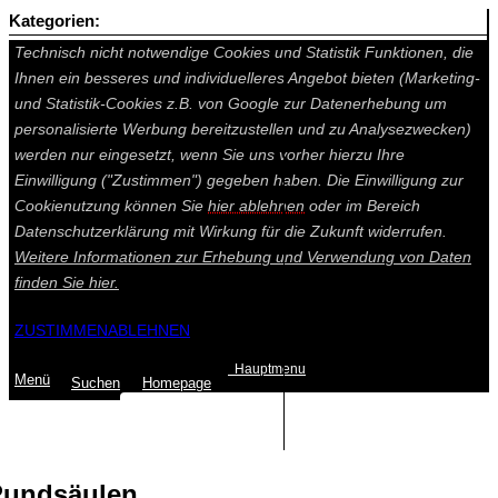
Kategorien:
Auf dieser Seite werden technisch notwendige Cookies gesetzt.
Technisch nicht notwendige Cookies und Statistik Funktionen, die
Ihnen ein besseres und individuelleres Angebot bieten (Marketing-
und Statistik-Cookies z.B. von Google zur Datenerhebung um
personalisierte Werbung bereitzustellen und zu Analysezwecken)
werden nur eingesetzt, wenn Sie uns vorher hierzu Ihre
Einwilligung ("Zustimmen") gegeben haben. Die Einwilligung zur
Cookienutzung können Sie
hier ablehnen
oder im Bereich
Datenschutzerklärung mit Wirkung für die Zukunft widerrufen.
Weitere Informationen zur Erhebung und Verwendung von Daten
finden Sie
hier.
ZUSTIMMEN
ABLEHNEN
Hauptmenu
Menü
Suchen
Home
page
Summe: 0,00 €
(0
Artikel
)
undsäulen