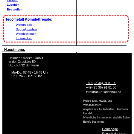
Zubehör
Bestseller
Tegometall Komplettregale:
Wandregale
Doppelgondeln
Wandschienen
Innenecken
Hauptmenu:
Heinrich Stracke GmbH
In der Graslake 50
DE - 58332 Schwelm
Mo-Do: 07:45 - 16:45 Uhr
Fr: 07:45 - 15:15 Uhr
+49 (23 36) 91 81 00
+49 (23 36) 91 81 50
info
stracke-ladenbau.de
Preise zzgl. MwSt. und
Versandkosten.
Angebot nur für Industrie, Handwerk,
Handel,
öffentliche Institutionen und die freien
Berufe bestimmt.
Homepage
Regal Kalkulator