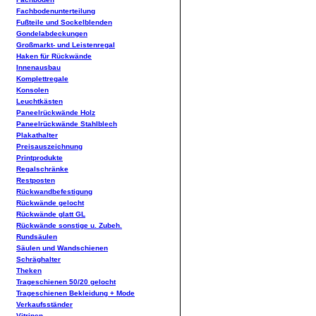
Fachbodenunterteilung
Fußteile und Sockelblenden
Gondelabdeckungen
Großmarkt- und Leistenregal
Haken für Rückwände
Innenausbau
Komplettregale
Konsolen
Leuchtkästen
Paneelrückwände Holz
Paneelrückwände Stahlblech
Plakathalter
Preisauszeichnung
Printprodukte
Regalschränke
Restposten
Rückwandbefestigung
Rückwände gelocht
Rückwände glatt GL
Rückwände sonstige u. Zubeh.
Rundsäulen
Säulen und Wandschienen
Schräghalter
Theken
Trageschienen 50/20 gelocht
Trageschienen Bekleidung + Mode
Verkaufsständer
Vitrinen