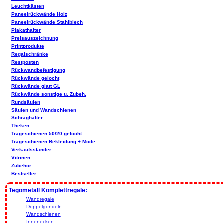
Leuchtkästen
Paneelrückwände Holz
Paneelrückwände Stahlblech
Plakathalter
Preisauszeichnung
Printprodukte
Regalschränke
Restposten
Rückwandbefestigung
Rückwände gelocht
Rückwände glatt GL
Rückwände sonstige u. Zubeh.
Rundsäulen
Säulen und Wandschienen
Schräghalter
Theken
Trageschienen 50/20 gelocht
Trageschienen Bekleidung + Mode
Verkaufsständer
Vitrinen
Zubehör
Bestseller
Tegometall Komplettregale:
Wandregale
Doppelgondeln
Wandschienen
Innenecken