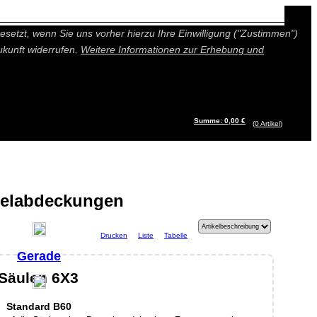
n besseres und individuelleres Angebot bieten (Marketing- und
setzt, wenn Sie uns vorher hierzu Ihre Einwilligung ("Zustimmen")
ukunft widerrufen.
Weitere Informationen zur Erhebung und
Summe: 0,00 €
(0
Artikel
)
elabdeckungen
Drucken
Liste
Tabelle
Gerade
Säulen 6X3
Standard B60