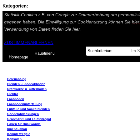
Kategorien:
Auf dieser Seite werden technisch notwendige Cookies gesetzt. Tech
Statistik-Cookies z.B. von Google zur Datenerhebung um personalisi
gegeben haben. Die Einwilligung zur Cookienutzung können Sie
hie
Verwendung von Daten finden Sie
hier.
ZUSTIMMEN
ABLEHNEN
Hauptmenu
Home
page
Beleuchtung
Blenden u. Abdeckböden
Drahtkörbe u. Gitterböden
Elektro
Fachböden
Fachbodenunterteilung
Fußteile und Sockelblenden
Gondelabdeckungen
Großmarkt- und Leistenregal
Haken für Rückwände
Innenausbau
Komplettregale
Konsolen