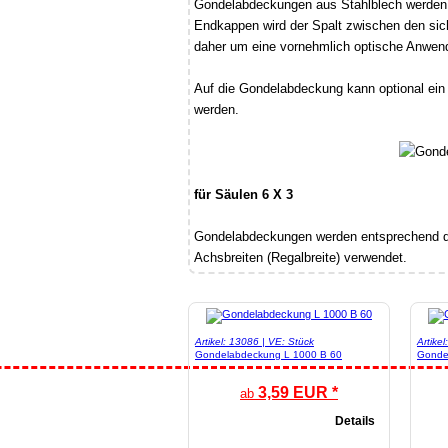
Gondelabdeckungen aus Stahlblech werden 
Endkappen wird der Spalt zwischen den si
daher um eine vornehmlich optische Anwen
Auf die Gondelabdeckung kann optional ein
werden.
für Säulen 6 X 3
Gondelabdeckungen werden entsprechend de
Achsbreiten (Regalbreite) verwendet.
Artikel: 13086 | VE: Stück
Artike
Gondelabdeckung L 1000 B 60
Gonde
3,59 EUR *
ab
Details