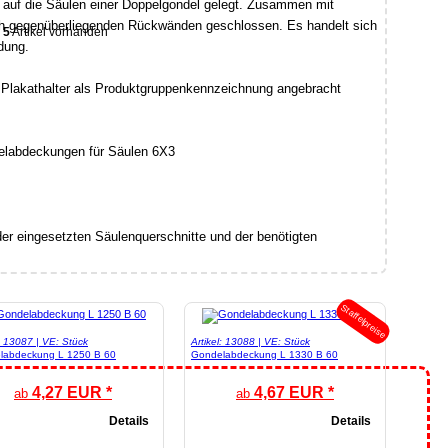
auf die Säulen einer Doppelgondel gelegt. Zusammen mit
ch gegenüberliegenden Rückwänden geschlossen. Es handelt sich
5
Artikel vorhanden
dung.
 Plakathalter als Produktgruppenkennzeichnung angebracht
r eingesetzten Säulenquerschnitte und der benötigten
Staffelpreise
l: 13087 | VE: Stück
Artikel: 13088 | VE: Stück
labdeckung L 1250 B 60
Gondelabdeckung L 1330 B 60
4,27 EUR *
4,67 EUR *
ab
ab
Details
Details