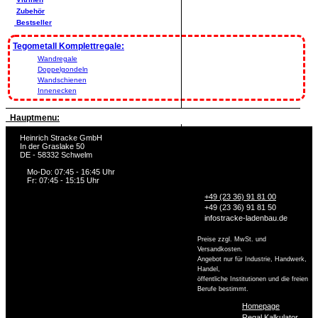
Zubehör
Bestseller
Tegometall Komplettregale:
Wandregale
Doppelgondeln
Wandschienen
Innenecken
Hauptmenu:
Heinrich Stracke GmbH
In der Graslake 50
DE - 58332 Schwelm
Mo-Do: 07:45 - 16:45 Uhr
Fr: 07:45 - 15:15 Uhr
+49 (23 36) 91 81 00
+49 (23 36) 91 81 50
info
stracke-ladenbau.de
Preise zzgl. MwSt. und
Versandkosten.
Angebot nur für Industrie, Handwerk,
Handel,
öffentliche Institutionen und die freien
Berufe bestimmt.
Homepage
Regal Kalkulator