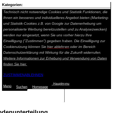
Kategorien:
Auf dieser Seite werden technisch notwendige Cookies gesetzt.
Technisch nicht notwendige Cookies und Statistik Funktionen, die
Ihnen ein besseres und individuelleres Angebot bieten (Marketing-
und Statistik-Cookies z.B. von Google zur Datenerhebung um
personalisierte Werbung bereitzustellen und zu Analysezwecken)
werden nur eingesetzt, wenn Sie uns vorher hierzu Ihre
Einwilligung ("Zustimmen") gegeben haben. Die Einwilligung zur
Cookienutzung können Sie
hier ablehnen
oder im Bereich
Datenschutzerklärung mit Wirkung für die Zukunft widerrufen.
Weitere Informationen zur Erhebung und Verwendung von Daten
finden Sie
hier.
ZUSTIMMEN
ABLEHNEN
Hauptmenu
Menü
Suchen
Home
page
Summe: 0,00 €
(0
Artikel
)
denunterteilung