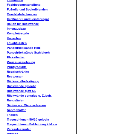
Fachbodenunterteilung
Fußteile und Sockelblenden
Gondelabdeckungen
Großmarkt- und Leistenregal
Haken für Rückwände
Innenausbau
Komplettregale
Konsolen
Leuchtkästen
Paneelrückwände Holz
Paneelrückwände Stahlblech
Plakathalter
Preisauszeichnung
Printprodukte
Regalschränke
Restposten
Rückwandbefestigung
Rückwände gelocht
Rückwände glatt GL
Rückwände sonstige u. Zubeh.
Rundsäulen
Säulen und Wandschienen
Schräghalter
Theken
Trageschienen 50/20 gelocht
Trageschienen Bekleidung + Mode
Verkaufsständer
Vitrinen