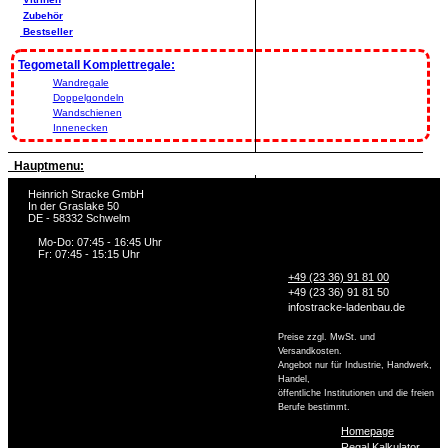
Zubehör
Bestseller
Tegometall Komplettregale:
Wandregale
Doppelgondeln
Wandschienen
Innenecken
Hauptmenu:
Heinrich Stracke GmbH
In der Graslake 50
DE - 58332 Schwelm
Mo-Do: 07:45 - 16:45 Uhr
Fr: 07:45 - 15:15 Uhr
+49 (23 36) 91 81 00
+49 (23 36) 91 81 50
info
stracke-ladenbau.de
Preise zzgl. MwSt. und
Versandkosten.
Angebot nur für Industrie, Handwerk,
Handel,
öffentliche Institutionen und die freien
Berufe bestimmt.
Homepage
Regal Kalkulator