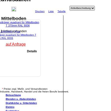
Drucken
Liste
Tabelle
Mittelboden
2
Artikel vorhanden
l: 18306906 | Paar
träger quadrant für Mittelboden T
 RAL 9006
auf Anfrage
Details
.
*
Preise zzgl. MwSt. und Versandkosten
Industrie, Handwerk, Handel und die freien Berufe bestimmt.
Beleuchtung
Blenden u. Abdeckböden
Drahtkörbe u. Gitterböden
Elektro
Fachböden