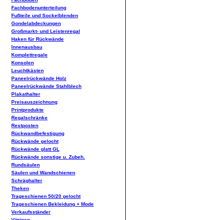
Fachbodenunterteilung
Fußteile und Sockelblenden
Gondelabdeckungen
Großmarkt- und Leistenregal
Haken für Rückwände
Innenausbau
Komplettregale
Konsolen
Leuchtkästen
Paneelrückwände Holz
Paneelrückwände Stahlblech
Plakathalter
Preisauszeichnung
Printprodukte
Regalschränke
Restposten
Rückwandbefestigung
Rückwände gelocht
Rückwände glatt GL
Rückwände sonstige u. Zubeh.
Rundsäulen
Säulen und Wandschienen
Schräghalter
Theken
Trageschienen 50/20 gelocht
Trageschienen Bekleidung + Mode
Verkaufsständer
Vitrinen