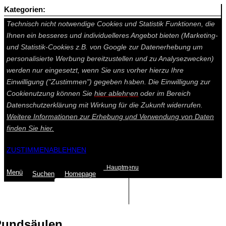
Kategorien:
Auf dieser Seite werden technisch notwendige Cookies gesetzt.
Technisch nicht notwendige Cookies und Statistik Funktionen, die
Ihnen ein besseres und individuelleres Angebot bieten (Marketing-
und Statistik-Cookies z.B. von Google zur Datenerhebung um
personalisierte Werbung bereitzustellen und zu Analysezwecken)
werden nur eingesetzt, wenn Sie uns vorher hierzu Ihre
Einwilligung ("Zustimmen") gegeben haben. Die Einwilligung zur
Cookienutzung können Sie
hier ablehnen
oder im Bereich
Datenschutzerklärung mit Wirkung für die Zukunft widerrufen.
Weitere Informationen zur Erhebung und Verwendung von Daten
finden Sie
hier.
ZUSTIMMEN
ABLEHNEN
Hauptmenu
Menü
Suchen
Home
page
Summe: 0,00 €
(0
Artikel
)
undsäulen