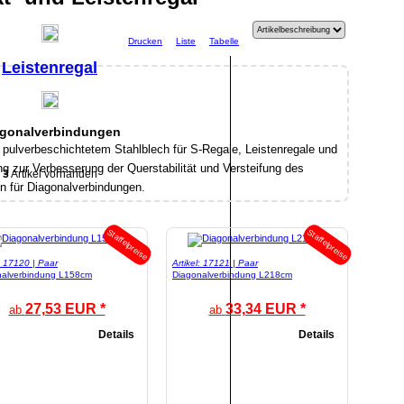
Drucken
Liste
Tabelle
Leistenregal
agonalverbindungen
pulverbeschichtetem Stahlblech für S-Regale, Leistenregale und
 zur Verbesserung der Querstabilität und Versteifung des
3
Artikel vorhanden
n für Diagonalverbindungen.
Staffelpreise
Staffelpreise
l: 17120 | Paar
Artikel: 17121 | Paar
nalverbindung L158cm
Diagonalverbindung L218cm
27,53 EUR *
33,34 EUR *
ab
ab
Details
Details