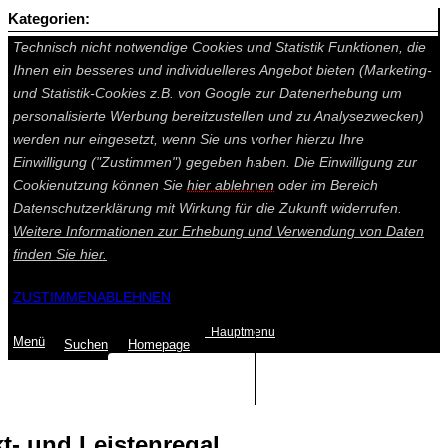
Kategorien:
Auf dieser Seite werden technisch notwendige Cookies gesetzt.
Technisch nicht notwendige Cookies und Statistik Funktionen, die
Ihnen ein besseres und individuelleres Angebot bieten (Marketing-
und Statistik-Cookies z.B. von Google zur Datenerhebung um
personalisierte Werbung bereitzustellen und zu Analysezwecken)
werden nur eingesetzt, wenn Sie uns vorher hierzu Ihre
Einwilligung ("Zustimmen") gegeben haben. Die Einwilligung zur
Cookienutzung können Sie
hier ablehnen
oder im Bereich
Datenschutzerklärung mit Wirkung für die Zukunft widerrufen.
Weitere Informationen zur Erhebung und Verwendung von Daten
finden Sie
hier.
ZUSTIMMEN
ABLEHNEN
Hauptmenu
Menü
Suchen
Home
page
Summe: 0,00 €
(0
Artikel
)
- und Leistenregal