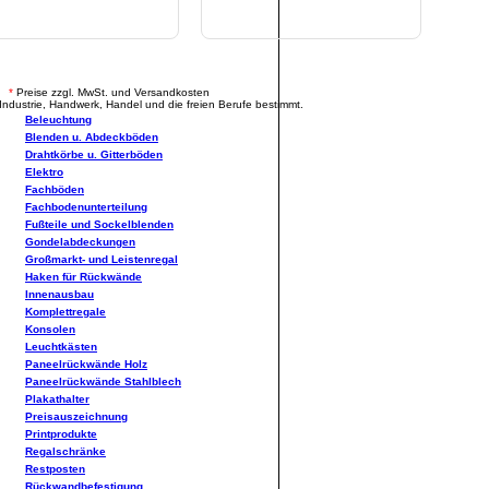
.
*
Preise zzgl. MwSt. und Versandkosten
Industrie, Handwerk, Handel und die freien Berufe bestimmt.
Beleuchtung
Blenden u. Abdeckböden
Drahtkörbe u. Gitterböden
Elektro
Fachböden
Fachbodenunterteilung
Fußteile und Sockelblenden
Gondelabdeckungen
Großmarkt- und Leistenregal
Haken für Rückwände
Innenausbau
Komplettregale
Konsolen
Leuchtkästen
Paneelrückwände Holz
Paneelrückwände Stahlblech
Plakathalter
Preisauszeichnung
Printprodukte
Regalschränke
Restposten
Rückwandbefestigung