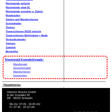
Rückwände gelocht
Rückwände glatt GL
Rückwände sonstige u. Zubeh.
Rundsäulen
Säulen und Wandschienen
Schräghalter
Theken
Trageschienen 50/20 gelocht
Trageschienen Bekleidung + Mode
Verkaufsständer
Vitrinen
Zubehör
Bestseller
Tegometall Komplettregale:
Wandregale
Doppelgondeln
Wandschienen
Innenecken
Hauptmenu:
Heinrich Stracke GmbH
In der Graslake 50
DE - 58332 Schwelm
Mo-Do: 07:45 - 16:45 Uhr
Fr: 07:45 - 15:15 Uhr