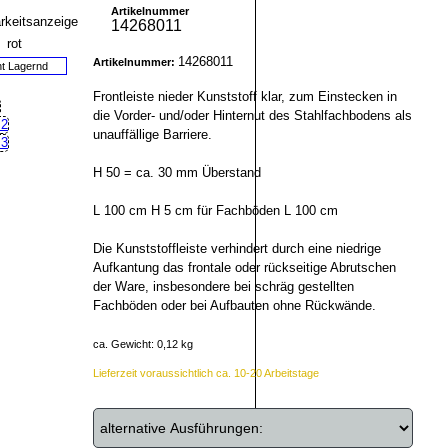
Artikelnummer
14268011
14268011
Artikelnummer:
ht Lagernd
Frontleiste nieder Kunststoff klar, zum Einstecken in
die Vorder- und/oder Hinternut des Stahlfachbodens als
unauffällige Barriere.
H 50 = ca. 30 mm Überstand
L 100 cm H 5 cm für Fachböden L 100 cm
Die Kunststoffleiste verhindert durch eine niedrige
Aufkantung das frontale oder rückseitige Abrutschen
der Ware, insbesondere bei schräg gestellten
Fachböden oder bei Aufbauten ohne Rückwände.
ca. Gewicht: 0,12 kg
Lieferzeit voraussichtlich ca. 10-20 Arbeitstage