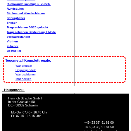
Rückwände sonstige u. Zubeh.
Rundsäulen
Säulen und Wandschienen
Schräghalter
Theken
Trageschienen 50/20 gelocht
Trageschienen Bekleidung + Mode
Verkaufsständer
Vitrinen
Zubehör
Bestseller
Tegometall Komplettregale:
Wandregale
Doppelgondeln
Wandschienen
Innenecken
Hauptmenu:
Heinrich Stracke GmbH
In der Graslake 50
DE - 58332 Schwelm
Mo-Do: 07:45 - 16:45 Uhr
Fr: 07:45 - 15:15 Uhr
+49 (23 36) 91 81 00
+49 (23 36) 91 81 50