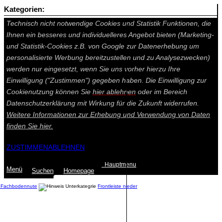
Kategorien:
Auf dieser Seite werden technisch notwendige Cookies gesetzt.
Technisch nicht notwendige Cookies und Statistik Funktionen, die
Ihnen ein besseres und individuelleres Angebot bieten (Marketing-
und Statistik-Cookies z.B. von Google zur Datenerhebung um
personalisierte Werbung bereitzustellen und zu Analysezwecken)
werden nur eingesetzt, wenn Sie uns vorher hierzu Ihre
Einwilligung ("Zustimmen") gegeben haben. Die Einwilligung zur
Cookienutzung können Sie
hier ablehnen
oder im Bereich
Datenschutzerklärung mit Wirkung für die Zukunft widerrufen.
Weitere Informationen zur Erhebung und Verwendung von Daten
finden Sie
hier.
ZUSTIMMEN
ABLEHNEN
Hauptmenu
Menü
Suchen
Home
page
r Fachbodennute
Frontleiste nieder
Summe: 0,00 €
(0
Artikel
)