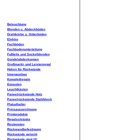
Beleuchtung
Blenden u. Abdeckböden
Drahtkörbe u. Gitterböden
Elektro
Fachböden
Fachbodenunterteilung
Fußteile und Sockelblenden
Gondelabdeckungen
Großmarkt- und Leistenregal
Haken für Rückwände
Innenausbau
Komplettregale
Konsolen
Leuchtkästen
Paneelrückwände Holz
Paneelrückwände Stahlblech
Plakathalter
Preisauszeichnung
Printprodukte
Regalschränke
Restposten
Rückwandbefestigung
Rückwände gelocht
Rückwände glatt GL