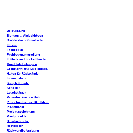
Beleuchtung
Blenden u. Abdeckböden
Drahtkörbe u. Gitterböden
Elektro
Fachböden
Fachbodenunterteilung
Fußteile und Sockelblenden
Gondelabdeckungen
Großmarkt- und Leistenregal
Haken für Rückwände
Innenausbau
Komplettregale
Konsolen
Leuchtkästen
Paneelrückwände Holz
Paneelrückwände Stahlblech
Plakathalter
Preisauszeichnung
Printprodukte
Regalschränke
Restposten
Rückwandbefestigung