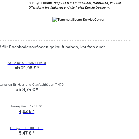
nur symbolisch.
Angebot nur für Industrie, Handwerk, Handel,
öffentliche Institutionen und die freien Berufe bestimmt.
H8 für Fachbodenauflagen gekauft haben, kauften auch
Säule 60 X 30 MM H 1610
ab 21,98 € *
konsolen für Holz- und Glasfachböden T 470
ab 8,75 € *
Trenngitter T 470 H 95
4,02 € *
Frontgitter L 1000 H 95
5,47 € *