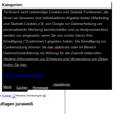
Kategorien:
Auf dieser Seite werden technisch notwendige Cookies gesetzt.
Technisch nicht notwendige Cookies und Statistik Funktionen, die
Ihnen ein besseres und individuelleres Angebot bieten (Marketing-
und Statistik-Cookies z.B. von Google zur Datenerhebung um
personalisierte Werbung bereitzustellen und zu Analysezwecken)
werden nur eingesetzt, wenn Sie uns vorher hierzu Ihre
Einwilligung ("Zustimmen") gegeben haben. Die Einwilligung zur
Cookienutzung können Sie
hier ablehnen
oder im Bereich
Datenschutzerklärung mit Wirkung für die Zukunft widerrufen.
Weitere Informationen zur Erhebung und Verwendung von Daten
finden Sie
hier.
ZUSTIMMEN
ABLEHNEN
Hauptmenu
Menü
Suchen
Home
page
Fußteile
H8
uflagen juraweiß
Summe: 0,00 €
(0
Artikel
)