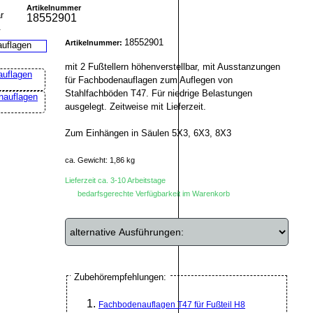
Artikelnummer
18552901
r
18552901
Artikelnummer:
mit 2 Fußtellern höhenverstellbar, mit Ausstanzungen
für Fachbodenauflagen zum Auflegen von
Stahlfachböden T47. Für niedrige Belastungen
ausgelegt. Zeitweise mit Lieferzeit.
Zum Einhängen in Säulen 5X3, 6X3, 8X3
ca. Gewicht: 1,86 kg
Lieferzeit ca. 3-10 Arbeitstage
bedarfsgerechte Verfügbarkeit im Warenkorb
Zubehörempfehlungen:
Fachbodenauflagen T47 für Fußteil H8