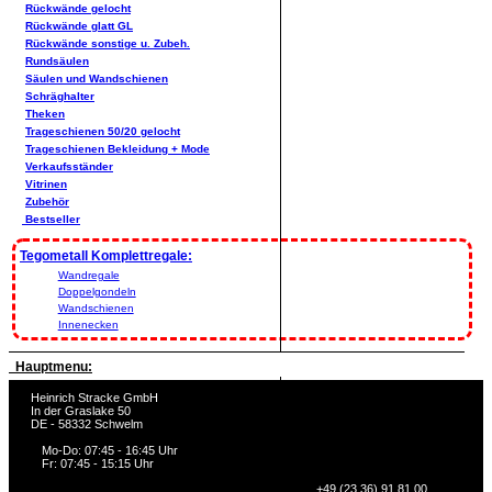
Rückwände gelocht
Rückwände glatt GL
Rückwände sonstige u. Zubeh.
Rundsäulen
Säulen und Wandschienen
Schräghalter
Theken
Trageschienen 50/20 gelocht
Trageschienen Bekleidung + Mode
Verkaufsständer
Vitrinen
Zubehör
Bestseller
Tegometall Komplettregale:
Wandregale
Doppelgondeln
Wandschienen
Innenecken
Hauptmenu:
Heinrich Stracke GmbH
In der Graslake 50
DE - 58332 Schwelm
Mo-Do: 07:45 - 16:45 Uhr
Fr: 07:45 - 15:15 Uhr
+49 (23 36) 91 81 00