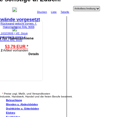
Drucken
Liste
Tabelle
wände vorgesetzt
l: 16323906 | VE: Stück
nd gelocht vorges. f.
 für Hakenschiene
schiene RAL 9006
53,79 EUR *
2
Artikel vorhanden
Details
.
*
Preise zzgl. MwSt. und Versandkosten
Industrie, Handwerk, Handel und die freien Berufe bestimmt.
Beleuchtung
Blenden u. Abdeckböden
Drahtkörbe u. Gitterböden
Elektro
Fachböden