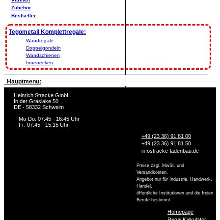
Zubehör
Bestseller
Tegometall Komplettregale:
Wandregale
Doppelgondeln
Wandschienen
Innenecken
Hauptmenu:
Heinrich Stracke GmbH
In der Graslake 50
DE - 58332 Schwelm
Mo-Do: 07:45 - 16:45 Uhr
Fr: 07:45 - 15:15 Uhr
+49 (23 36) 91 81 00
+49 (23 36) 91 81 50
info
stracke-ladenbau.de
Preise zzgl. MwSt. und
Versandkosten.
Angebot nur für Industrie, Handwerk,
Handel,
öffentliche Institutionen und die freien
Berufe bestimmt.
Homepage
Regal Kalkulator