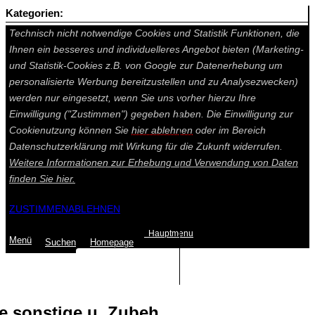
Kategorien:
Auf dieser Seite werden technisch notwendige Cookies gesetzt.
Technisch nicht notwendige Cookies und Statistik Funktionen, die
Ihnen ein besseres und individuelleres Angebot bieten (Marketing-
und Statistik-Cookies z.B. von Google zur Datenerhebung um
personalisierte Werbung bereitzustellen und zu Analysezwecken)
werden nur eingesetzt, wenn Sie uns vorher hierzu Ihre
Einwilligung ("Zustimmen") gegeben haben. Die Einwilligung zur
Cookienutzung können Sie
hier ablehnen
oder im Bereich
Datenschutzerklärung mit Wirkung für die Zukunft widerrufen.
Weitere Informationen zur Erhebung und Verwendung von Daten
finden Sie
hier.
ZUSTIMMEN
ABLEHNEN
Hauptmenu
Menü
Suchen
Home
page
Summe: 0,00 €
(0
Artikel
)
 sonstige u. Zubeh.