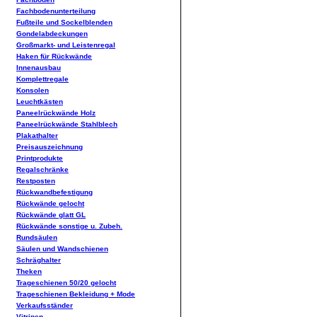
Fachbodenunterteilung
Fußteile und Sockelblenden
Gondelabdeckungen
Großmarkt- und Leistenregal
Haken für Rückwände
Innenausbau
Komplettregale
Konsolen
Leuchtkästen
Paneelrückwände Holz
Paneelrückwände Stahlblech
Plakathalter
Preisauszeichnung
Printprodukte
Regalschränke
Restposten
Rückwandbefestigung
Rückwände gelocht
Rückwände glatt GL
Rückwände sonstige u. Zubeh.
Rundsäulen
Säulen und Wandschienen
Schräghalter
Theken
Trageschienen 50/20 gelocht
Trageschienen Bekleidung + Mode
Verkaufsständer
Vitrinen