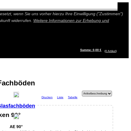
n besseres und individuelleres Angebot bieten (Marketing- und
setzt, wenn Sie uns vorher hierzu Ihre Einwilligung ("Zustimmen")
ukunft widerrufen.
Weitere Informationen zur Erhebung und
Summe: 0,00 €
(0
Artikel
)
Fachböden
Drucken
Liste
Tabelle
lasfachböden
ken 90°
AE 90°