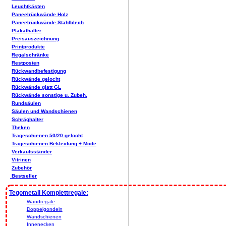
Leuchtkästen
Paneelrückwände Holz
Paneelrückwände Stahlblech
Plakathalter
Preisauszeichnung
Printprodukte
Regalschränke
Restposten
Rückwandbefestigung
Rückwände gelocht
Rückwände glatt GL
Rückwände sonstige u. Zubeh.
Rundsäulen
Säulen und Wandschienen
Schräghalter
Theken
Trageschienen 50/20 gelocht
Trageschienen Bekleidung + Mode
Verkaufsständer
Vitrinen
Zubehör
Bestseller
Tegometall Komplettregale:
Wandregale
Doppelgondeln
Wandschienen
Innenecken