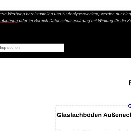
nisch nicht notwendige Cookies und Statistik Funktionen, die Ihnen ei
erte Werbung bereitzustellen und zu Analysezwecken) werden nur einge
r ablehnen
oder im Bereich Datenschutzerklärung mit Wirkung für die Z
G
Glasfachböden Außenec