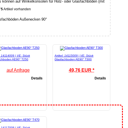
 können auf Winkelkonsolen für Holz- oder Glasfachböden (mit
.
5
Artikel vorhanden
l: 14114009 | VE: Stück
Artikel: 14115009 | VE: Stück
achboden AE90° T250
Glasfachboden AE90° T300
auf Anfrage
49,76 EUR *
Details
Details
l: 14117009 | VE: Stück