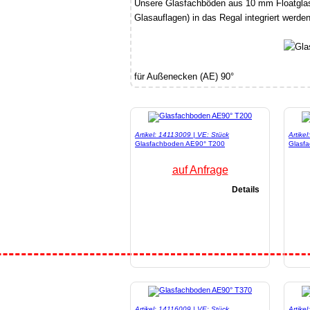
Unsere Glasfachböden aus 10 mm Floatglas
Glasauflagen) in das Regal integriert werden
für Außenecken (AE) 90°
Artikel: 14113009 | VE: Stück
Artike
Glasfachboden AE90° T200
Glasf
auf Anfrage
Details
Artikel: 14116009 | VE: Stück
Artike