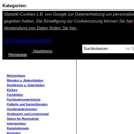
Kategorien:
Auf dieser Seite werden technisch notwendige Cookies gesetzt. Tech
Statistik-Cookies z.B. von Google zur Datenerhebung um personalisi
gegeben haben. Die Einwilligung zur Cookienutzung können Sie
hie
Verwendung von Daten finden Sie
hier.
ZUSTIMMEN
ABLEHNEN
Hauptmenu
Home
page
Beleuchtung
Blenden u. Abdeckböden
Drahtkörbe u. Gitterböden
Elektro
Fachböden
Fachbodenunterteilung
Fußteile und Sockelblenden
Gondelabdeckungen
Großmarkt- und Leistenregal
Haken für Rückwände
Innenausbau
Komplettregale
Konsolen