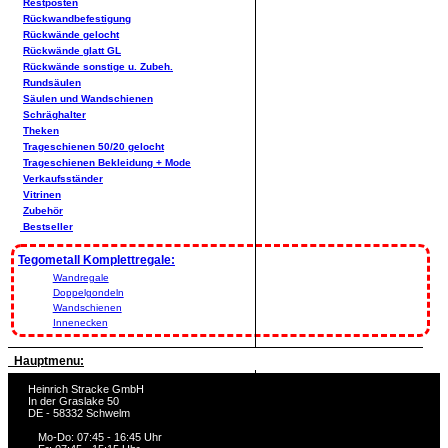
Restposten
Rückwandbefestigung
Rückwände gelocht
Rückwände glatt GL
Rückwände sonstige u. Zubeh.
Rundsäulen
Säulen und Wandschienen
Schräghalter
Theken
Trageschienen 50/20 gelocht
Trageschienen Bekleidung + Mode
Verkaufsständer
Vitrinen
Zubehör
Bestseller
Tegometall Komplettregale:
Wandregale
Doppelgondeln
Wandschienen
Innenecken
Hauptmenu:
Heinrich Stracke GmbH
In der Graslake 50
DE - 58332 Schwelm
Mo-Do: 07:45 - 16:45 Uhr