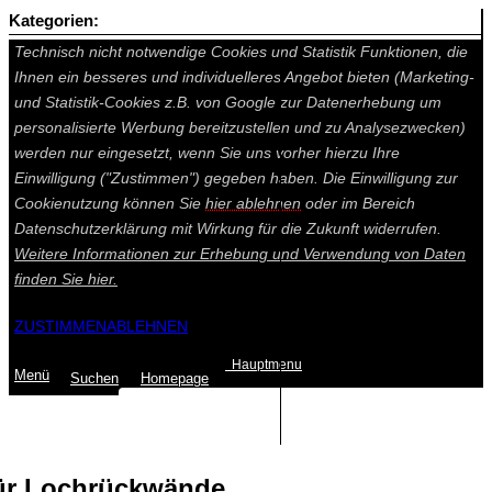
Kategorien:
Auf dieser Seite werden technisch notwendige Cookies gesetzt.
Technisch nicht notwendige Cookies und Statistik Funktionen, die
Ihnen ein besseres und individuelleres Angebot bieten (Marketing-
und Statistik-Cookies z.B. von Google zur Datenerhebung um
personalisierte Werbung bereitzustellen und zu Analysezwecken)
werden nur eingesetzt, wenn Sie uns vorher hierzu Ihre
Einwilligung ("Zustimmen") gegeben haben. Die Einwilligung zur
Cookienutzung können Sie
hier ablehnen
oder im Bereich
Datenschutzerklärung mit Wirkung für die Zukunft widerrufen.
Weitere Informationen zur Erhebung und Verwendung von Daten
finden Sie
hier.
ZUSTIMMEN
ABLEHNEN
Hauptmenu
Menü
Suchen
Home
page
Summe: 0,00 €
(0
Artikel
)
ür Lochrückwände