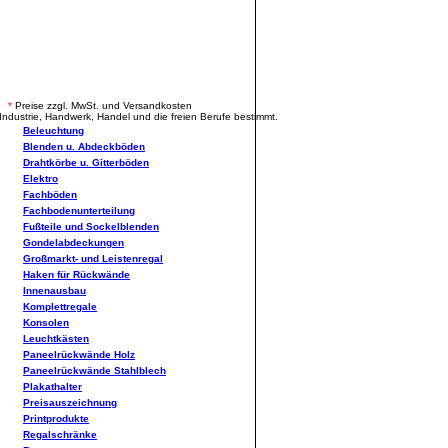
.
*
Preise zzgl. MwSt. und Versandkosten
Industrie, Handwerk, Handel und die freien Berufe bestimmt.
Beleuchtung
Blenden u. Abdeckböden
Drahtkörbe u. Gitterböden
Elektro
Fachböden
Fachbodenunterteilung
Fußteile und Sockelblenden
Gondelabdeckungen
Großmarkt- und Leistenregal
Haken für Rückwände
Innenausbau
Komplettregale
Konsolen
Leuchtkästen
Paneelrückwände Holz
Paneelrückwände Stahlblech
Plakathalter
Preisauszeichnung
Printprodukte
Regalschränke