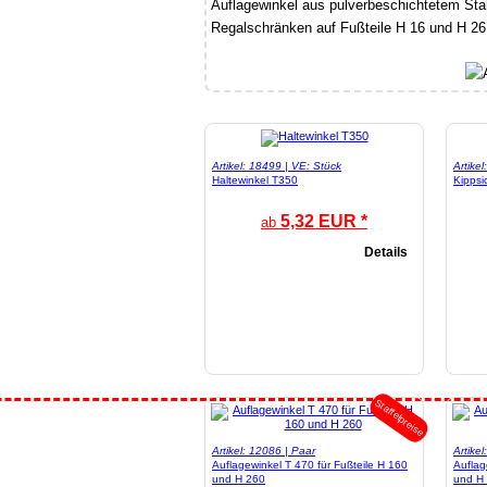
Auflagewinkel aus pulverbeschichtetem Sta
Regalschränken auf Fußteile H 16 und H 26
Artikel: 18499 | VE: Stück
Artike
Haltewinkel T350
Kippsi
5,32 EUR *
ab
Details
Staffelpreise
Artikel: 12086 | Paar
Artike
Auflagewinkel T 470 für Fußteile H 160
Auflag
und H 260
und H