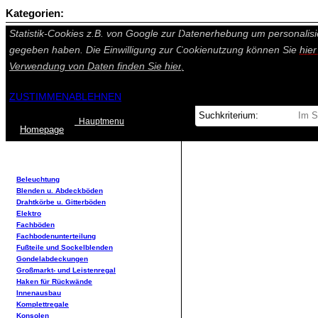
Kategorien:
Auf dieser Seite werden technisch notwendige Cookies gesetzt. Tech
Statistik-Cookies z.B. von Google zur Datenerhebung um personalisi
gegeben haben. Die Einwilligung zur Cookienutzung können Sie
hie
Verwendung von Daten finden Sie
hier.
ZUSTIMMEN
ABLEHNEN
Hauptmenu
Home
page
Beleuchtung
Blenden u. Abdeckböden
Drahtkörbe u. Gitterböden
Elektro
Fachböden
Fachbodenunterteilung
Fußteile und Sockelblenden
Gondelabdeckungen
Großmarkt- und Leistenregal
Haken für Rückwände
Innenausbau
Komplettregale
Konsolen