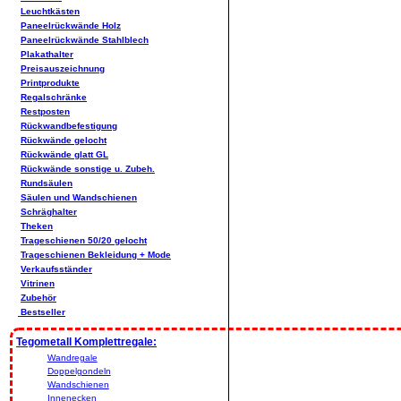
Leuchtkästen
Paneelrückwände Holz
Paneelrückwände Stahlblech
Plakathalter
Preisauszeichnung
Printprodukte
Regalschränke
Restposten
Rückwandbefestigung
Rückwände gelocht
Rückwände glatt GL
Rückwände sonstige u. Zubeh.
Rundsäulen
Säulen und Wandschienen
Schräghalter
Theken
Trageschienen 50/20 gelocht
Trageschienen Bekleidung + Mode
Verkaufsständer
Vitrinen
Zubehör
Bestseller
Tegometall Komplettregale:
Wandregale
Doppelgondeln
Wandschienen
Innenecken