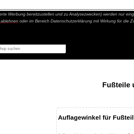
nisch nicht notwendige Cookies und Statistik Funktionen, die Ihnen ei
erte Werbung bereitzustellen und zu Analysezwecken) werden nur einge
r ablehnen
oder im Bereich Datenschutzerklärung mit Wirkung für die Z
Fußteile
Auflagewinkel für Fußtei