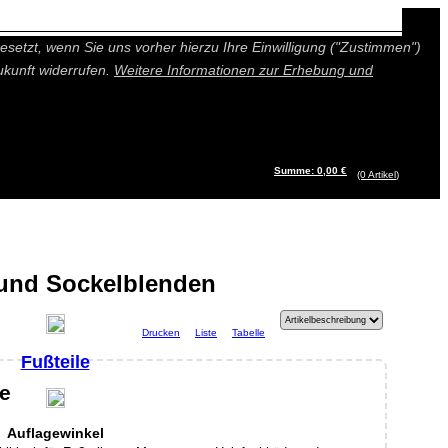
n besseres und individuelleres Angebot bieten (Marketing- und
setzt, wenn Sie uns vorher hierzu Ihre Einwilligung ("Zustimmen")
ukunft widerrufen.
Weitere Informationen zur Erhebung und
Summe: 0,00 €
(0
Artikel
)
 und Sockelblenden
Drucken
Liste
Tabelle
Fußteile
le
Auflagewinkel