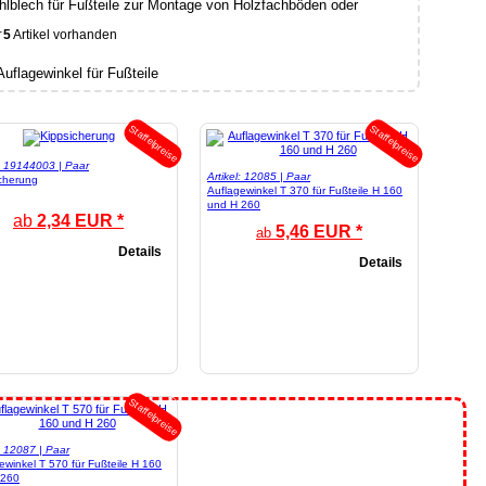
hlblech für Fußteile zur Montage von Holzfachböden oder
.
5
Artikel vorhanden
Staffelpreise
Staffelpreise
l: 19144003 | Paar
Artikel: 12085 | Paar
cherung
Auflagewinkel T 370 für Fußteile H 160
und H 260
ab
2,34 EUR *
5,46 EUR *
ab
Details
Details
Staffelpreise
l: 12087 | Paar
ewinkel T 570 für Fußteile H 160
 260