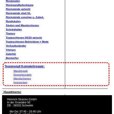
Restposten
Rückwandbefestigung
Rückwände gelocht
Rückwände glatt GL
Rückwände sonstige u. Zubeh.
Rundsäulen
Säulen und Wandschienen
Schräghalter
Theken
Trageschienen 50/20 gelocht
Trageschienen Bekleidung + Mode
Verkaufsständer
Vitrinen
Zubehör
Bestseller
Tegometall Komplettregale:
Wandregale
Doppelgondeln
Wandschienen
Innenecken
Hauptmenu:
Heinrich Stracke GmbH
In der Graslake 50
DE - 58332 Schwelm
Mo-Do: 07:45 - 16:45 Uhr