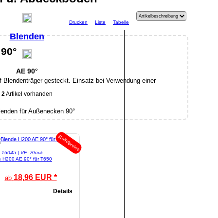
Drucken
Liste
Tabelle
Blenden
 90°
AE 90°
 Blendenträger gesteckt. Einsatz bei Verwendung einer
2
Artikel vorhanden
Staffelpreise
l: 16045 | VE: Stück
 H200 AE 90° für T650
18,96 EUR *
ab
Details