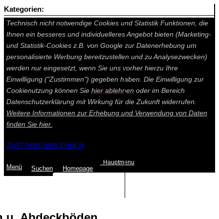
Kategorien:
Auf dieser Seite werden technisch notwendige Cookies gesetzt.
Technisch nicht notwendige Cookies und Statistik Funktionen, die
Ihnen ein besseres und individuelleres Angebot bieten (Marketing-
und Statistik-Cookies z.B. von Google zur Datenerhebung um
personalisierte Werbung bereitzustellen und zu Analysezwecken)
werden nur eingesetzt, wenn Sie uns vorher hierzu Ihre
Einwilligung ("Zustimmen") gegeben haben. Die Einwilligung zur
Cookienutzung können Sie
hier ablehnen
oder im Bereich
Datenschutzerklärung mit Wirkung für die Zukunft widerrufen.
Weitere Informationen zur Erhebung und Verwendung von Daten
finden Sie
hier.
ZUSTIMMEN
ABLEHNEN
Hauptmenu
Menü
Suchen
Home
page
Summe: 0,00 €
(0
Artikel
)
n u. Abdeckböden