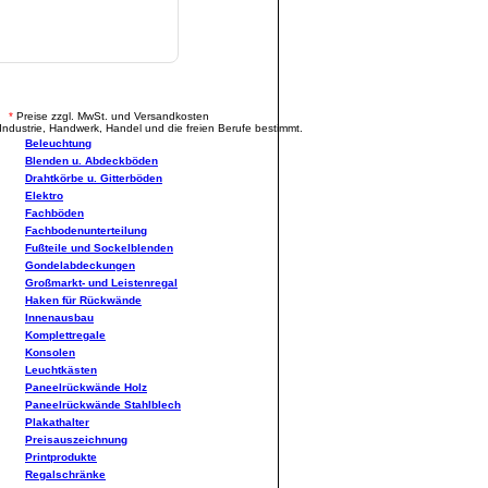
.
*
Preise zzgl. MwSt. und Versandkosten
Industrie, Handwerk, Handel und die freien Berufe bestimmt.
Beleuchtung
Blenden u. Abdeckböden
Drahtkörbe u. Gitterböden
Elektro
Fachböden
Fachbodenunterteilung
Fußteile und Sockelblenden
Gondelabdeckungen
Großmarkt- und Leistenregal
Haken für Rückwände
Innenausbau
Komplettregale
Konsolen
Leuchtkästen
Paneelrückwände Holz
Paneelrückwände Stahlblech
Plakathalter
Preisauszeichnung
Printprodukte
Regalschränke