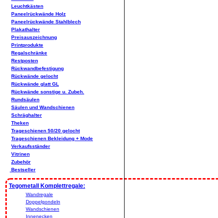
Leuchtkästen
Paneelrückwände Holz
Paneelrückwände Stahlblech
Plakathalter
Preisauszeichnung
Printprodukte
Regalschränke
Restposten
Rückwandbefestigung
Rückwände gelocht
Rückwände glatt GL
Rückwände sonstige u. Zubeh.
Rundsäulen
Säulen und Wandschienen
Schräghalter
Theken
Trageschienen 50/20 gelocht
Trageschienen Bekleidung + Mode
Verkaufsständer
Vitrinen
Zubehör
Bestseller
Tegometall Komplettregale:
Wandregale
Doppelgondeln
Wandschienen
Innenecken