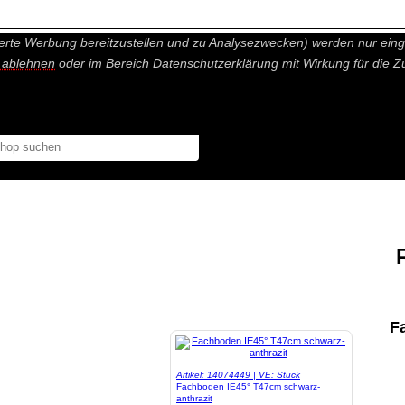
nisch nicht notwendige Cookies und Statistik Funktionen, die Ihnen ei
erte Werbung bereitzustellen und zu Analysezwecken) werden nur einge
r ablehnen
oder im Bereich Datenschutzerklärung mit Wirkung für die Z
F
Artikel: 14074449 | VE: Stück
Fachboden IE45° T47cm schwarz-
anthrazit