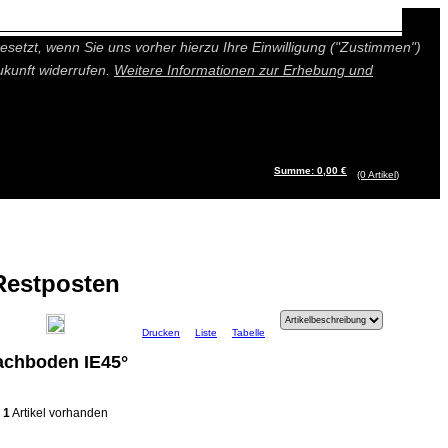
n besseres und individuelleres Angebot bieten (Marketing- und
setzt, wenn Sie uns vorher hierzu Ihre Einwilligung ("Zustimmen")
ukunft widerrufen.
Weitere Informationen zur Erhebung und
Summe: 0,00 €
(0
Artikel
)
Restposten
Drucken
Liste
Tabelle
achboden IE45°
1
Artikel vorhanden