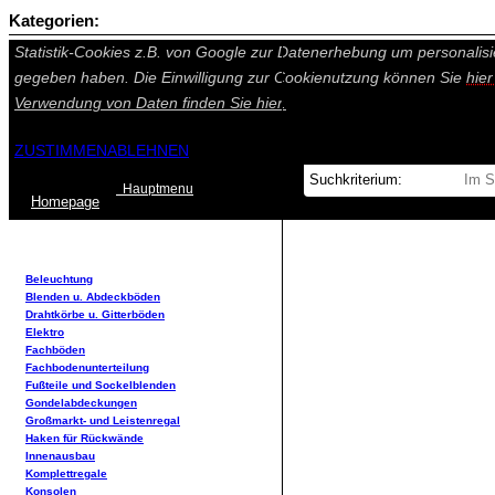
Kategorien:
Auf dieser Seite werden technisch notwendige Cookies gesetzt. Tech
Statistik-Cookies z.B. von Google zur Datenerhebung um personalisi
gegeben haben. Die Einwilligung zur Cookienutzung können Sie
hie
Verwendung von Daten finden Sie
hier.
ZUSTIMMEN
ABLEHNEN
Hauptmenu
Home
page
Beleuchtung
Blenden u. Abdeckböden
Drahtkörbe u. Gitterböden
Elektro
Fachböden
Fachbodenunterteilung
Fußteile und Sockelblenden
Gondelabdeckungen
Großmarkt- und Leistenregal
Haken für Rückwände
Innenausbau
Komplettregale
Konsolen