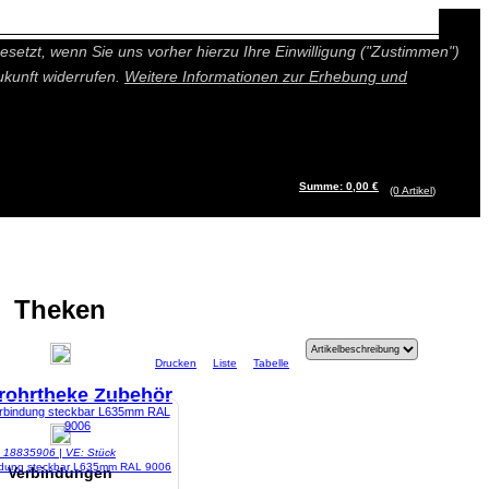
n besseres und individuelleres Angebot bieten (Marketing- und
setzt, wenn Sie uns vorher hierzu Ihre Einwilligung ("Zustimmen")
ukunft widerrufen.
Weitere Informationen zur Erhebung und
Summe: 0,00 €
(0
Artikel
)
Theken
Drucken
Liste
Tabelle
rohrtheke Zubehör
l: 18835906 | VE: Stück
ndung steckbar L635mm RAL 9006
Verbindungen