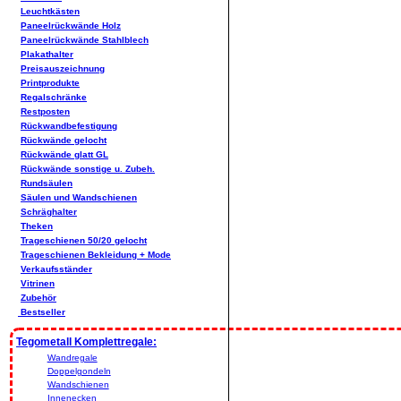
Leuchtkästen
Paneelrückwände Holz
Paneelrückwände Stahlblech
Plakathalter
Preisauszeichnung
Printprodukte
Regalschränke
Restposten
Rückwandbefestigung
Rückwände gelocht
Rückwände glatt GL
Rückwände sonstige u. Zubeh.
Rundsäulen
Säulen und Wandschienen
Schräghalter
Theken
Trageschienen 50/20 gelocht
Trageschienen Bekleidung + Mode
Verkaufsständer
Vitrinen
Zubehör
Bestseller
Tegometall Komplettregale:
Wandregale
Doppelgondeln
Wandschienen
Innenecken