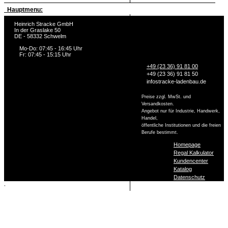
Hauptmenu:
Heinrich Stracke GmbH
In der Graslake 50
DE - 58332 Schwelm
Mo-Do: 07:45 - 16:45 Uhr
Fr: 07:45 - 15:15 Uhr
+49 (23 36) 91 81 00
+49 (23 36) 91 81 50
info
stracke-ladenbau.de
Preise zzgl. MwSt. und
Versandkosten.
Angebot nur für Industrie, Handwerk,
Handel,
öffentliche Institutionen und die freien
Berufe bestimmt.
Homepage
Regal Kalkulator
Kundencenter
Katalog
Datenschutz
,