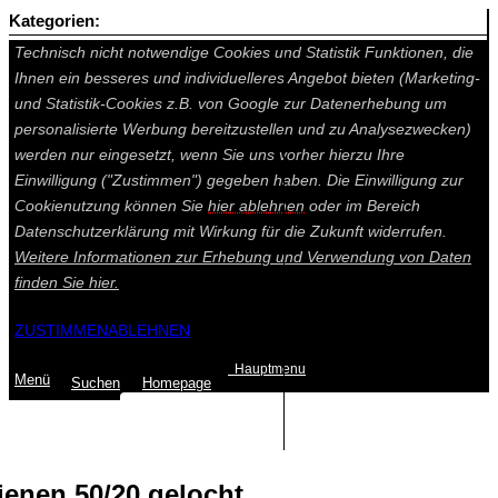
Kategorien:
Auf dieser Seite werden technisch notwendige Cookies gesetzt.
Technisch nicht notwendige Cookies und Statistik Funktionen, die
Ihnen ein besseres und individuelleres Angebot bieten (Marketing-
und Statistik-Cookies z.B. von Google zur Datenerhebung um
personalisierte Werbung bereitzustellen und zu Analysezwecken)
werden nur eingesetzt, wenn Sie uns vorher hierzu Ihre
Einwilligung ("Zustimmen") gegeben haben. Die Einwilligung zur
Cookienutzung können Sie
hier ablehnen
oder im Bereich
Datenschutzerklärung mit Wirkung für die Zukunft widerrufen.
Weitere Informationen zur Erhebung und Verwendung von Daten
finden Sie
hier.
ZUSTIMMEN
ABLEHNEN
Hauptmenu
Menü
Suchen
Home
page
Summe: 0,00 €
(0
Artikel
)
ienen 50/20 gelocht