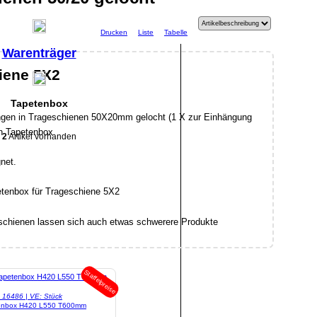
Drucken
Liste
Tabelle
Warenträger
iene 5X2
Tapetenbox
ngen in Trageschienen 50X20mm gelocht (1 X zur Einhängung
n Tapetenbox.
2
Artikel vorhanden
net.
eschienen lassen sich auch etwas schwerere Produkte
Staffelpreise
l: 16486 | VE: Stück
enbox H420 L550 T600mm