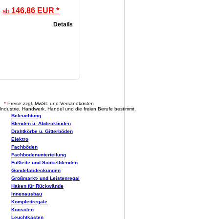
146,86 EUR *
ab
Details
.
*
Preise zzgl. MwSt. und Versandkosten
Industrie, Handwerk, Handel und die freien Berufe bestimmt.
Beleuchtung
Blenden u. Abdeckböden
Drahtkörbe u. Gitterböden
Elektro
Fachböden
Fachbodenunterteilung
Fußteile und Sockelblenden
Gondelabdeckungen
Großmarkt- und Leistenregal
Haken für Rückwände
Innenausbau
Komplettregale
Konsolen
Leuchtkästen