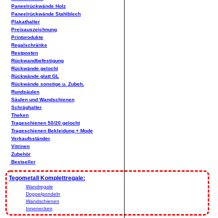
Paneelrückwände Holz
Paneelrückwände Stahlblech
Plakathalter
Preisauszeichnung
Printprodukte
Regalschränke
Restposten
Rückwandbefestigung
Rückwände gelocht
Rückwände glatt GL
Rückwände sonstige u. Zubeh.
Rundsäulen
Säulen und Wandschienen
Schräghalter
Theken
Trageschienen 50/20 gelocht
Trageschienen Bekleidung + Mode
Verkaufsständer
Vitrinen
Zubehör
Bestseller
Tegometall Komplettregale:
Wandregale
Doppelgondeln
Wandschienen
Innenecken