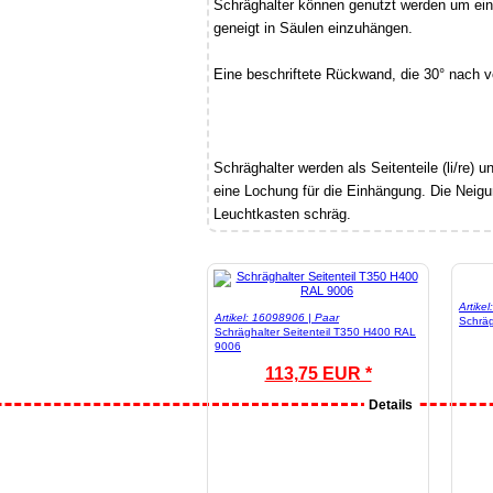
Schräghalter können genutzt werden um ei
geneigt in Säulen einzuhängen.
Eine beschriftete Rückwand, die 30° nach vo
Schräghalter werden als Seitenteile (li/re) u
eine Lochung für die Einhängung. Die Neig
Leuchtkasten schräg.
Artike
Artikel: 16098906 | Paar
Schräg
Schräghalter Seitenteil T350 H400 RAL
9006
113,75 EUR *
Details