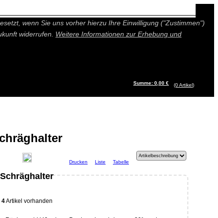
n besseres und individuelleres Angebot bieten (Marketing- und
setzt, wenn Sie uns vorher hierzu Ihre Einwilligung ("Zustimmen")
ukunft widerrufen.
Weitere Informationen zur Erhebung und
Summe: 0,00 €
(0
Artikel
)
chräghalter
Drucken
Liste
Tabelle
Schräghalter
4
Artikel vorhanden