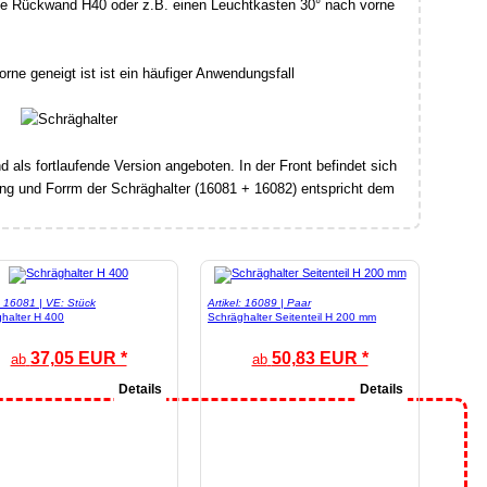
ne Rückwand H40 oder z.B. einen Leuchtkasten 30° nach vorne
rne geneigt ist ist ein häufiger Anwendungsfall
nd als fortlaufende Version angeboten. In der Front befindet sich
ung und Forrm der Schräghalter (16081 + 16082) entspricht dem
l: 16081 | VE: Stück
Artikel: 16089 | Paar
halter H 400
Schräghalter Seitenteil H 200 mm
37,05 EUR *
50,83 EUR *
ab
ab
Details
Details