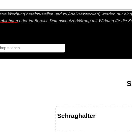
nisch nicht notwendige Cookies und Statistik Funktionen, die Ihnen ei
erte Werbung bereitzustellen und zu Analysezwecken) werden nur einge
r ablehnen
oder im Bereich Datenschutzerklärung mit Wirkung für die Z
S
Schräghalter