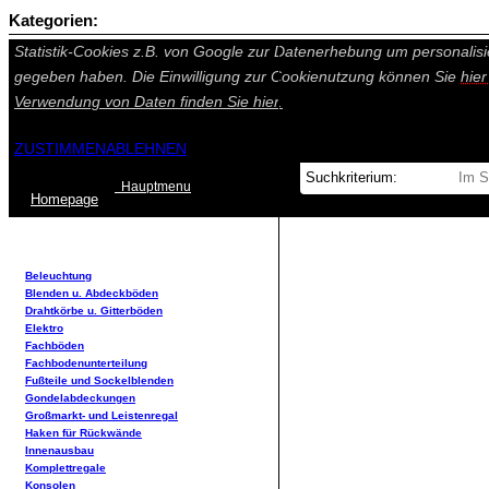
Kategorien:
Auf dieser Seite werden technisch notwendige Cookies gesetzt. Tech
Statistik-Cookies z.B. von Google zur Datenerhebung um personalisi
gegeben haben. Die Einwilligung zur Cookienutzung können Sie
hie
Verwendung von Daten finden Sie
hier.
ZUSTIMMEN
ABLEHNEN
Hauptmenu
Home
page
Beleuchtung
Blenden u. Abdeckböden
Drahtkörbe u. Gitterböden
Elektro
Fachböden
Fachbodenunterteilung
Fußteile und Sockelblenden
Gondelabdeckungen
Großmarkt- und Leistenregal
Haken für Rückwände
Innenausbau
Komplettregale
Konsolen