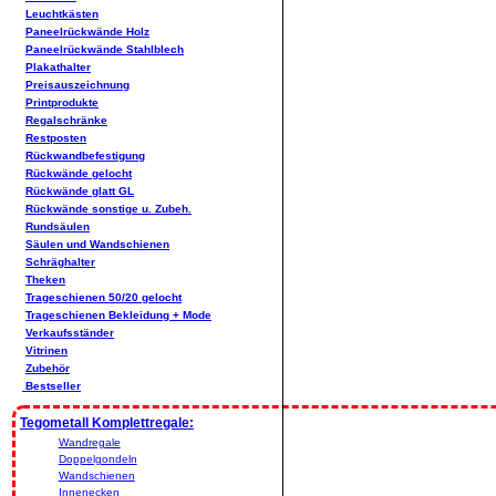
Leuchtkästen
Paneelrückwände Holz
Paneelrückwände Stahlblech
Plakathalter
Preisauszeichnung
Printprodukte
Regalschränke
Restposten
Rückwandbefestigung
Rückwände gelocht
Rückwände glatt GL
Rückwände sonstige u. Zubeh.
Rundsäulen
Säulen und Wandschienen
Schräghalter
Theken
Trageschienen 50/20 gelocht
Trageschienen Bekleidung + Mode
Verkaufsständer
Vitrinen
Zubehör
Bestseller
Tegometall Komplettregale:
Wandregale
Doppelgondeln
Wandschienen
Innenecken