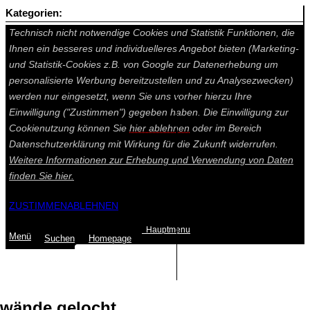
Kategorien:
Auf dieser Seite werden technisch notwendige Cookies gesetzt.
Technisch nicht notwendige Cookies und Statistik Funktionen, die
Ihnen ein besseres und individuelleres Angebot bieten (Marketing-
und Statistik-Cookies z.B. von Google zur Datenerhebung um
personalisierte Werbung bereitzustellen und zu Analysezwecken)
werden nur eingesetzt, wenn Sie uns vorher hierzu Ihre
Einwilligung ("Zustimmen") gegeben haben. Die Einwilligung zur
Cookienutzung können Sie
hier ablehnen
oder im Bereich
Datenschutzerklärung mit Wirkung für die Zukunft widerrufen.
Weitere Informationen zur Erhebung und Verwendung von Daten
finden Sie
hier.
ZUSTIMMEN
ABLEHNEN
Hauptmenu
Menü
Suchen
Home
page
Summe: 0,00 €
(0
Artikel
)
wände gelocht