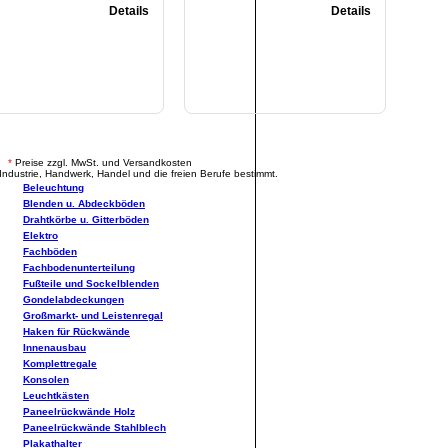
Details
Details
.
*
Preise zzgl. MwSt. und Versandkosten
Industrie, Handwerk, Handel und die freien Berufe bestimmt.
Beleuchtung
Blenden u. Abdeckböden
Drahtkörbe u. Gitterböden
Elektro
Fachböden
Fachbodenunterteilung
Fußteile und Sockelblenden
Gondelabdeckungen
Großmarkt- und Leistenregal
Haken für Rückwände
Innenausbau
Komplettregale
Konsolen
Leuchtkästen
Paneelrückwände Holz
Paneelrückwände Stahlblech
Plakathalter