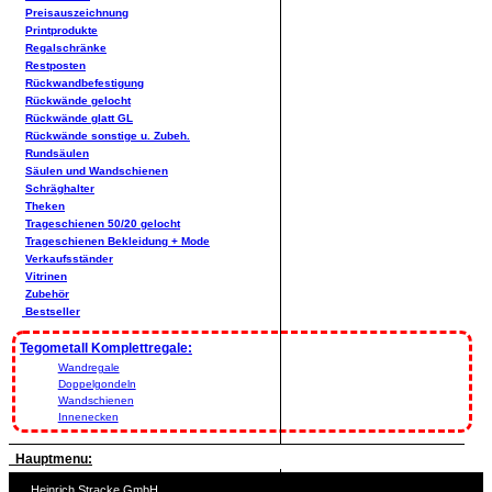
Preisauszeichnung
Printprodukte
Regalschränke
Restposten
Rückwandbefestigung
Rückwände gelocht
Rückwände glatt GL
Rückwände sonstige u. Zubeh.
Rundsäulen
Säulen und Wandschienen
Schräghalter
Theken
Trageschienen 50/20 gelocht
Trageschienen Bekleidung + Mode
Verkaufsständer
Vitrinen
Zubehör
Bestseller
Tegometall Komplettregale:
Wandregale
Doppelgondeln
Wandschienen
Innenecken
Hauptmenu:
Heinrich Stracke GmbH