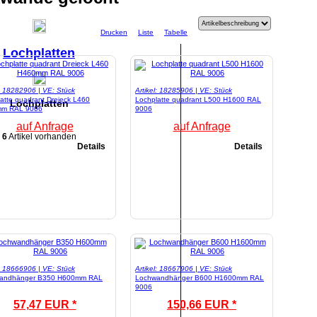
Drucken
Liste
Tabelle
Lochplatten
l: 18282906 | VE: Stück
Artikel: 18285906 | VE: Stück
atte quadrant Dreieck L460
Lochplatte quadrant L500 H1600 RAL
Lochplatten
m RAL 9006
9006
auf Anfrage
auf Anfrage
6
Artikel vorhanden
Details
Details
l: 18666906 | VE: Stück
Artikel: 18667906 | VE: Stück
andhänger B350 H600mm RAL
Lochwandhänger B600 H1600mm RAL
9006
57,47 EUR *
150,66 EUR *