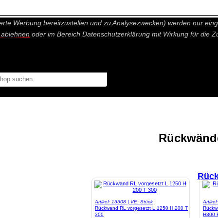
nisch nicht notwendige Cookies und Statistik Funktionen, die Ihnen ei
erte Werbung bereitzustellen und zu Analysezwecken) werden nur einge
r ablehnen
oder im Bereich Datenschutzerklärung mit Wirkung für die Z
Rückwände
Rück
Artikel: 15508 | VE: Stück
Artike
Rückwand RL vorgesetzt L 1250 H 200 T
Rückw
300
H300 