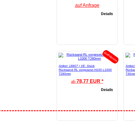
auf Anfrage
Details
Staffelpreise
Artikel: 18807 | VE: Stück
Artike
Rückwand RL vorgesetzt H100 L1000
Rückw
T280mm
T30mm
78,77 EUR *
ab
Details