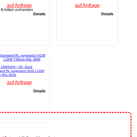
auf Anfrage
auf Anfrage
5
Artikel vorhanden
Details
Details
l: 18806906 | VE: Stück
and RL vorgesetzt H100 L1000
 RAL 9006
auf Anfrage
Details
.