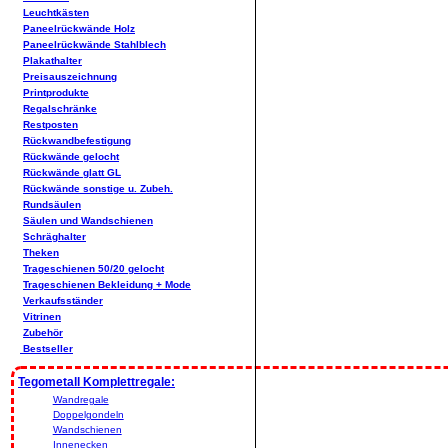
Leuchtkästen
Paneelrückwände Holz
Paneelrückwände Stahlblech
Plakathalter
Preisauszeichnung
Printprodukte
Regalschränke
Restposten
Rückwandbefestigung
Rückwände gelocht
Rückwände glatt GL
Rückwände sonstige u. Zubeh.
Rundsäulen
Säulen und Wandschienen
Schräghalter
Theken
Trageschienen 50/20 gelocht
Trageschienen Bekleidung + Mode
Verkaufsständer
Vitrinen
Zubehör
Bestseller
Tegometall Komplettregale:
Wandregale
Doppelgondeln
Wandschienen
Innenecken