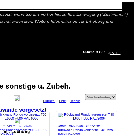
n besseres und individuelleres Angebot bieten (Marketing- und
setzt, wenn Sie uns vorher hierzu Ihre Einwilligung ("Zustimmen")
ukunft widerrufen.
Weitere Informationen zur Erhebung und
Summe: 0,00 €
(0
Artikel
)
 sonstige u. Zubeh.
Drucken
Liste
Tabelle
wände vorgesetzt
l: 18274906 | VE: Stück
Artikel: 18273906 | VE: Stück
and Rondo vorgesetzt T30 L1000
Rückwand Rondo vorgesetzt T30 L665
mit Lochung
RAL 9006
H300 RAL 9006