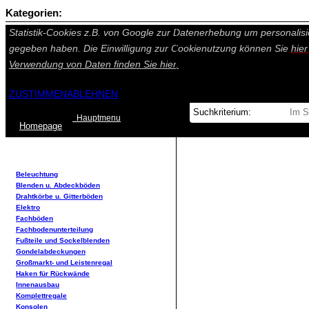
Kategorien:
Auf dieser Seite werden technisch notwendige Cookies gesetzt. Tech
Statistik-Cookies z.B. von Google zur Datenerhebung um personalisi
gegeben haben. Die Einwilligung zur Cookienutzung können Sie
hie
Verwendung von Daten finden Sie
hier.
ZUSTIMMEN
ABLEHNEN
Hauptmenu
Home
page
Beleuchtung
Blenden u. Abdeckböden
Drahtkörbe u. Gitterböden
Elektro
Fachböden
Fachbodenunterteilung
Fußteile und Sockelblenden
Gondelabdeckungen
Großmarkt- und Leistenregal
Haken für Rückwände
Innenausbau
Komplettregale
Konsolen