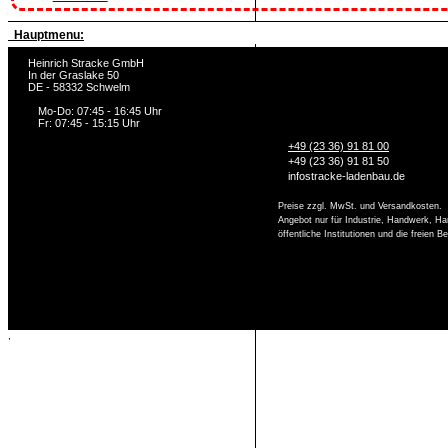
Hauptmenu:
Heinrich Stracke GmbH
In der Graslake 50
DE - 58332 Schwelm
Mo-Do: 07:45 - 16:45 Uhr
Fr: 07:45 - 15:15 Uhr
+49 (23 36) 91 81 00
+49 (23 36) 91 81 50
info
stracke-ladenbau.de
Preise zzgl. MwSt. und Versandkosten.
Angebot nur für Industrie, Handwerk, Ha
öffentliche Institutionen und die freien 
,