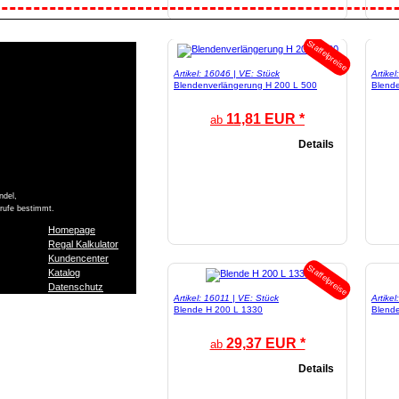
Staffelpreise
Artikel: 16046 | VE: Stück
Artike
Blendenverlängerung H 200 L 500
Blend
11,81 EUR *
ab
Details
ndel,
Berufe bestimmt.
Homepage
Regal Kalkulator
Kundencenter
Staffelpreise
Katalog
Datenschutz
Artikel: 16011 | VE: Stück
Artike
Blende H 200 L 1330
Blend
29,37 EUR *
ab
Details