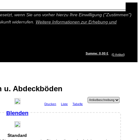
n besseres und individuelleres Angebot bieten (Marketing- und
setzt, wenn Sie uns vorher hierzu Ihre Einwilligung ("Zustimmen")
ukunft widerrufen.
Weitere Informationen zur Erhebung und
Summe: 0,00 €
(0
Artikel
)
n u. Abdeckböden
Drucken
Liste
Tabelle
Blenden
Standard