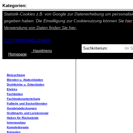
Kategorien:
Auf dieser Seite werden technisch notwendige Cookies gesetzt. Tech
Statistik-Cookies z.B. von Google zur Datenerhebung um personalisi
gegeben haben. Die Einwilligung zur Cookienutzung können Sie
hie
Verwendung von Daten finden Sie
hier.
ZUSTIMMEN
ABLEHNEN
Hauptmenu
Home
page
Beleuchtung
Blenden u. Abdeckböden
Drahtkörbe u. Gitterböden
Elektro
Fachböden
Fachbodenunterteilung
Fußteile und Sockelblenden
Gondelabdeckungen
Großmarkt- und Leistenregal
Haken für Rückwände
Innenausbau
Komplettregale
Konsolen