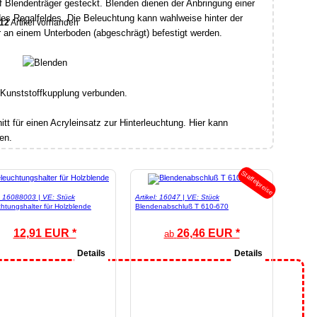
 Blendenträger gesteckt. Blenden dienen der Anbringung einer
es Regalfeldes. Die Beleuchtung kann wahlweise hinter der
12
Artikel vorhanden
 an einem Unterboden (abgeschrägt) befestigt werden.
 Kunststoffkupplung verbunden.
tt für einen Acryleinsatz zur Hinterleuchtung. Hier kann
en.
Staffelpreise
l: 16088003 | VE: Stück
Artikel: 16047 | VE: Stück
htungshalter für Holzblende
Blendenabschluß T 610-670
12,91 EUR *
26,46 EUR *
ab
Details
Details