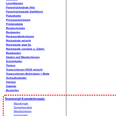
Leuchtkästen
Paneelrückwände Holz
Paneelrückwände Stahlblech
Plakathalter
Preisauszeichnung
Printprodukte
Regalschränke
Restposten
Rückwandbefestigung
Rückwände gelocht
Rückwände glatt GL
Rückwände sonstige u. Zubeh.
Rundsäulen
Säulen und Wandschienen
Schräghalter
Theken
Trageschienen 50/20 gelocht
Trageschienen Bekleidung + Mode
Verkaufsständer
Vitrinen
Zubehör
Bestseller
Tegometall Komplettregale:
Wandregale
Doppelgondeln
Wandschienen
Innenecken