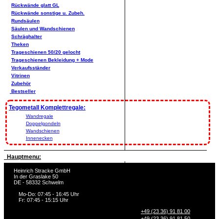
Rückwände glatt GL
Rückwände sonstige u. Zubeh.
Rundsäulen
Säulen und Wandschienen
Schräghalter
Theken
Trageschienen 50/20 gelocht
Trageschienen Bekleidung + Mode
Verkaufsständer
Vitrinen
Zubehör
Bestseller
Tegometall Komplettregale:
Wandregale
Doppelgondeln
Wandschienen
Innenecken
Hauptmenu:
Heinrich Stracke GmbH
In der Graslake 50
DE - 58332 Schwelm
Mo-Do: 07:45 - 16:45 Uhr
Fr: 07:45 - 15:15 Uhr
+49 (23 36) 91 81 00
+49 (23 36) 91 81 50