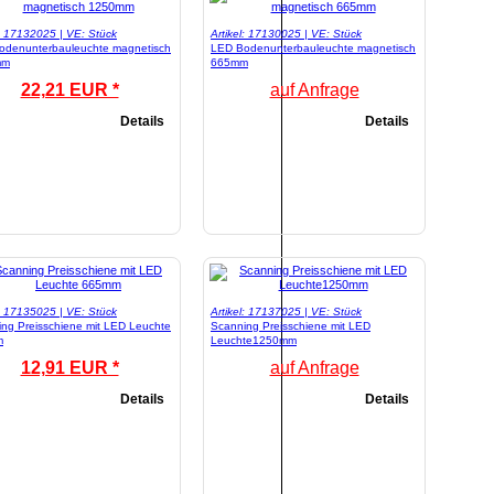
l: 17132025 | VE: Stück
Artikel: 17130025 | VE: Stück
odenunterbauleuchte magnetisch
LED Bodenunterbauleuchte magnetisch
mm
665mm
22,21 EUR *
auf Anfrage
Details
Details
l: 17135025 | VE: Stück
Artikel: 17137025 | VE: Stück
ng Preisschiene mit LED Leuchte
Scanning Preisschiene mit LED
m
Leuchte1250mm
12,91 EUR *
auf Anfrage
Details
Details