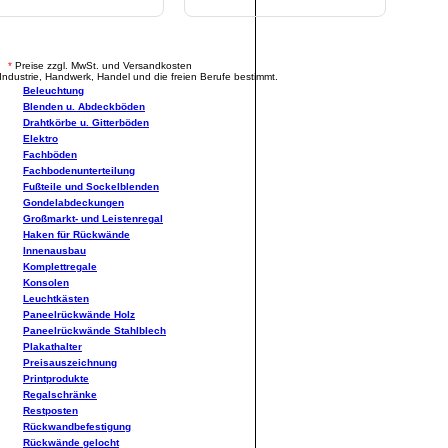
.
*
Preise zzgl. MwSt. und Versandkosten
Industrie, Handwerk, Handel und die freien Berufe bestimmt.
Beleuchtung
Blenden u. Abdeckböden
Drahtkörbe u. Gitterböden
Elektro
Fachböden
Fachbodenunterteilung
Fußteile und Sockelblenden
Gondelabdeckungen
Großmarkt- und Leistenregal
Haken für Rückwände
Innenausbau
Komplettregale
Konsolen
Leuchtkästen
Paneelrückwände Holz
Paneelrückwände Stahlblech
Plakathalter
Preisauszeichnung
Printprodukte
Regalschränke
Restposten
Rückwandbefestigung
Rückwände gelocht