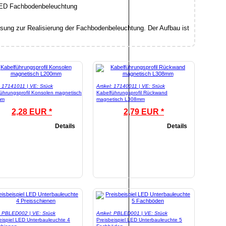
Lösung zur Realisierung der Fachbodenbeleuchtung. Der Aufbau ist
l: 17141011 | VE: Stück
Artikel: 17140011 | VE: Stück
ührungsprofil Konsolen magnetisch
Kabelführungsprofil Rückwand
mm
magnetisch L308mm
2,28 EUR *
2,79 EUR *
Details
Details
l: PBLED002 | VE: Stück
Artikel: PBLED001 | VE: Stück
eispiel LED Unterbauleuchte 4
Preisbeispiel LED Unterbauleuchte 5