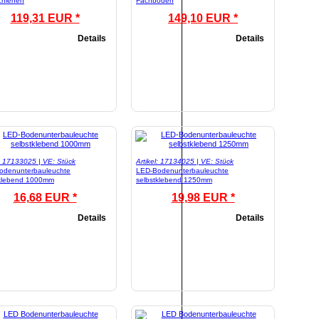
chienen
Fachböden
119,31 EUR *
149,10 EUR *
Details
Details
l: 17133025 | VE: Stück
Artikel: 17134025 | VE: Stück
odenunterbauleuchte
LED-Bodenunterbauleuchte
tklebend 1000mm
selbstklebend 1250mm
16,68 EUR *
19,98 EUR *
Details
Details