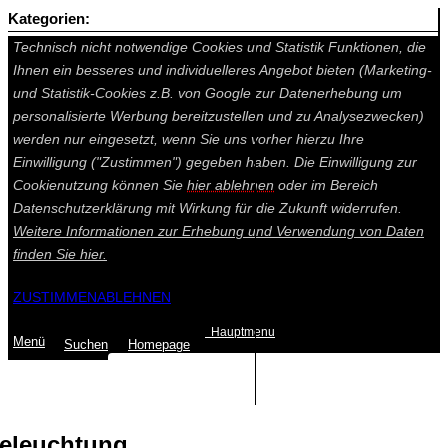
Kategorien:
Auf dieser Seite werden technisch notwendige Cookies gesetzt.
Technisch nicht notwendige Cookies und Statistik Funktionen, die
Ihnen ein besseres und individuelleres Angebot bieten (Marketing-
und Statistik-Cookies z.B. von Google zur Datenerhebung um
personalisierte Werbung bereitzustellen und zu Analysezwecken)
werden nur eingesetzt, wenn Sie uns vorher hierzu Ihre
Einwilligung ("Zustimmen") gegeben haben. Die Einwilligung zur
Cookienutzung können Sie
hier ablehnen
oder im Bereich
Datenschutzerklärung mit Wirkung für die Zukunft widerrufen.
Weitere Informationen zur Erhebung und Verwendung von Daten
finden Sie
hier.
ZUSTIMMEN
ABLEHNEN
Hauptmenu
Menü
Suchen
Home
page
Summe: 0,00 €
(0
Artikel
)
eleuchtung