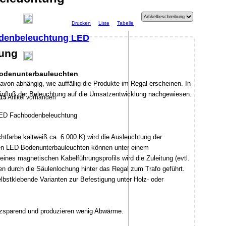
Drucken
Liste
Tabelle
denbeleuchtung LED
ung
odenunterbauleuchten
davon abhängig, wie auffällig die Produkte im Regal erscheinen. In
Einfluß der Beleuchtung auf die Umsatzentwicklung nachgewiesen.
15
Artikel vorhanden
tfarbe kaltweiß ca. 6.000 K) wird die Ausleuchtung der
en LED Bodenunterbauleuchten können unter einem
ines magnetischen Kabelführungsprofils wird die Zuleitung (evtl.
en durch die Säulenlochung hinter das Regal zum Trafo geführt.
bstklebende Varianten zur Befestigung unter Holz- oder
tzsparend und produzieren wenig Abwärme.