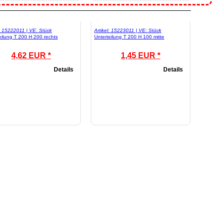
l: 15222011 | VE: Stück
Artikel: 15223011 | VE: Stück
eilung T 200 H 200 rechts
Unterteilung T 200 H 100 mitte
4,62 EUR *
1,45 EUR *
Details
Details