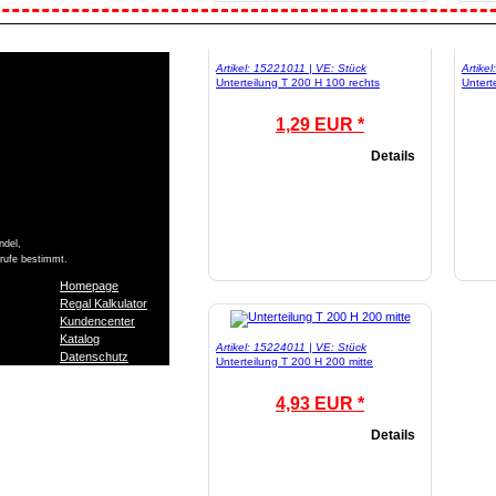
Artikel: 15221011 | VE: Stück
Artike
Unterteilung T 200 H 100 rechts
Untert
1,29 EUR *
Details
ndel,
Berufe bestimmt.
Homepage
Regal Kalkulator
Kundencenter
Katalog
Artikel: 15224011 | VE: Stück
Datenschutz
Unterteilung T 200 H 200 mitte
4,93 EUR *
Details