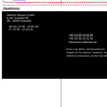
Hauptmenu:
Heinrich Stracke GmbH
In der Graslake 50
DE - 58332 Schwelm
Mo-Do: 07:45 - 16:45 Uhr
Fr: 07:45 - 15:15 Uhr
+49 (23 36) 91 81 00
+49 (23 36) 91 81 50
info
stracke-ladenbau.de
Preise zzgl. MwSt. und Versandkosten.
Angebot nur für Industrie, Handwerk, Ha
öffentliche Institutionen und die freien 
,