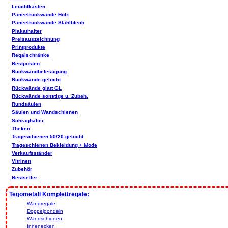
Leuchtkästen
Paneelrückwände Holz
Paneelrückwände Stahlblech
Plakathalter
Preisauszeichnung
Printprodukte
Regalschränke
Restposten
Rückwandbefestigung
Rückwände gelocht
Rückwände glatt GL
Rückwände sonstige u. Zubeh.
Rundsäulen
Säulen und Wandschienen
Schräghalter
Theken
Trageschienen 50/20 gelocht
Trageschienen Bekleidung + Mode
Verkaufsständer
Vitrinen
Zubehör
Bestseller
Tegometall Komplettregale:
Wandregale
Doppelgondeln
Wandschienen
Innenecken