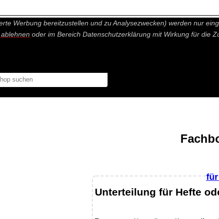
nisch nicht notwendige Cookies und Statistik Funktionen, die Ihnen ei
erte Werbung bereitzustellen und zu Analysezwecken) werden nur einge
r ablehnen
oder im Bereich Datenschutzerklärung mit Wirkung für die Z
Fachbo
fü
Unterteilung für Hefte o