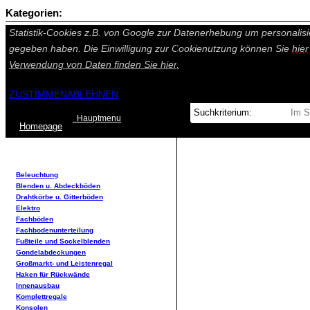
Kategorien:
Auf dieser Seite werden technisch notwendige Cookies gesetzt. Tech
Statistik-Cookies z.B. von Google zur Datenerhebung um personalisi
gegeben haben. Die Einwilligung zur Cookienutzung können Sie
hie
Verwendung von Daten finden Sie
hier.
ZUSTIMMEN
ABLEHNEN
Hauptmenu
Home
page
Beleuchtung
Blenden u. Abdeckböden
Drahtkörbe u. Gitterböden
Elektro
Fachböden
Fachbodenunterteilung
Fußteile und Sockelblenden
Gondelabdeckungen
Großmarkt- und Leistenregal
Haken für Rückwände
Innenausbau
Komplettregale
Konsolen