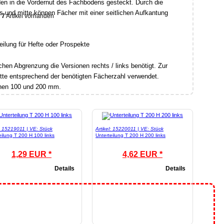
den in die Vordernut des Fachbodens gesteckt. Durch die
s und mitte können Fächer mit einer seitlichen Aufkantung
7
Artikel vorhanden
hen Abgrenzung die Versionen rechts / links benötigt. Zur
tte entsprechend der benötigten Fächerzahl verwendet.
öhen 100 und 200 mm.
l: 15219011 | VE: Stück
Artikel: 15220011 | VE: Stück
eilung T 200 H 100 links
Unterteilung T 200 H 200 links
1,29 EUR *
4,62 EUR *
Details
Details