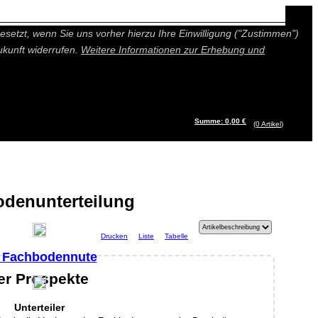
n besseres und individuelleres Angebot bieten (Marketing- und
setzt, wenn Sie uns vorher hierzu Ihre Einwilligung ("Zustimmen")
ukunft widerrufen.
Weitere Informationen zur Erhebung und
Summe: 0,00 €
(0
Artikel
)
denunterteilung
Drucken
Liste
Tabelle
r Fachbodennute
der Prospekte
Unterteiler