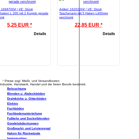
l: 16687004 | VE: Stück
Artikel: 16201004 | VE: Stück
haken L 200 mit 2 Kugeln gerade
Taschenarm mit 5 Haken L400mm
omt
verchromt
5,25 EUR *
22,85 EUR *
Details
Details
.
*
Preise zzgl. MwSt. und Versandkosten
Industrie, Handwerk, Handel und die freien Berufe bestimmt.
Beleuchtung
Blenden u. Abdeckböden
Drahtkörbe u. Gitterböden
Elektro
Fachböden
Fachbodenunterteilung
Fußteile und Sockelblenden
Gondelabdeckungen
Großmarkt- und Leistenregal
Haken für Rückwände
Innenausbau