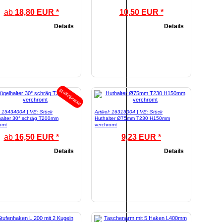
ab
18,80 EUR *
10,50 EUR *
Details
Details
Staffelpreise
l: 15434004 | VE: Stück
Artikel: 16315004 | VE: Stück
alter 30° schräg T200mm
Huthalter Ø75mm T230 H150mm
omt
verchromt
ab
16,50 EUR *
9,23 EUR *
Details
Details