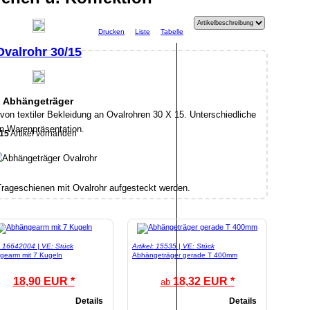
Drucken
Liste
Tabelle
Ovalrohr 30/15
Abhängeträger
on textiler Bekleidung an Ovalrohren 30 X 15. Unterschiedliche
n Warenpräsentation.
15
Artikel vorhanden
Trageschienen mit Ovalrohr aufgesteckt werden.
l: 16642004 | VE: Stück
Artikel: 15535 | VE: Stück
gearm mit 7 Kugeln
Abhängeträger gerade T 400mm
18,90 EUR *
18,32 EUR *
ab
Details
Details