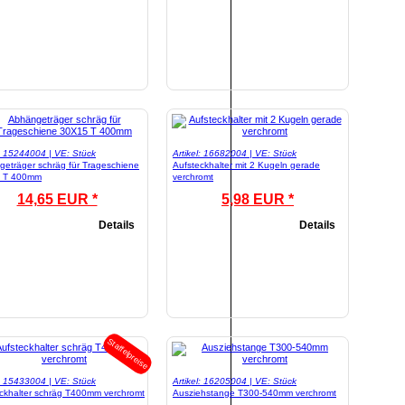
l: 15244004 | VE: Stück
Artikel: 16682004 | VE: Stück
eträger schräg für Trageschiene
Aufsteckhalter mit 2 Kugeln gerade
 T 400mm
verchromt
14,65 EUR *
5,98 EUR *
Details
Details
Staffelpreise
l: 15433004 | VE: Stück
Artikel: 16205004 | VE: Stück
ckhalter schräg T400mm verchromt
Ausziehstange T300-540mm verchromt