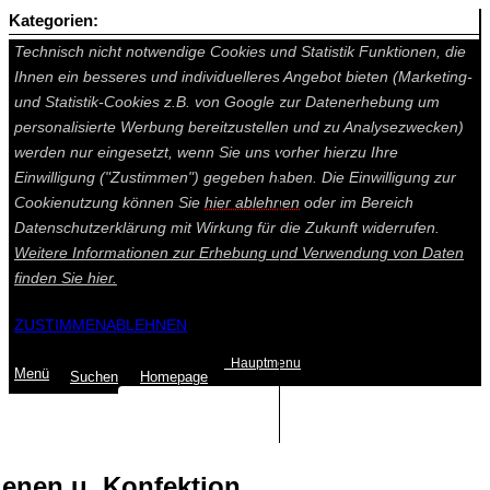
Kategorien:
Auf dieser Seite werden technisch notwendige Cookies gesetzt.
Technisch nicht notwendige Cookies und Statistik Funktionen, die
Ihnen ein besseres und individuelleres Angebot bieten (Marketing-
und Statistik-Cookies z.B. von Google zur Datenerhebung um
personalisierte Werbung bereitzustellen und zu Analysezwecken)
werden nur eingesetzt, wenn Sie uns vorher hierzu Ihre
Einwilligung ("Zustimmen") gegeben haben. Die Einwilligung zur
Cookienutzung können Sie
hier ablehnen
oder im Bereich
Datenschutzerklärung mit Wirkung für die Zukunft widerrufen.
Weitere Informationen zur Erhebung und Verwendung von Daten
finden Sie
hier.
ZUSTIMMEN
ABLEHNEN
Hauptmenu
Menü
Suchen
Home
page
Summe: 0,00 €
(0
Artikel
)
enen u. Konfektion