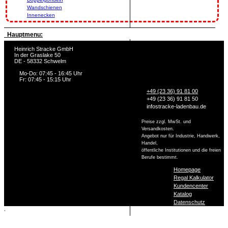
Wandschienen
Innenecken
Hauptmenu:
Heinrich Stracke GmbH
In der Graslake 50
DE - 58332 Schwelm
Mo-Do: 07:45 - 16:45 Uhr
Fr: 07:45 - 15:15 Uhr
+49 (23 36) 91 81 00
+49 (23 36) 91 81 50
info
stracke-ladenbau.de
Preise zzgl. MwSt. und
Versandkosten.
Angebot nur für Industrie, Handwerk,
Handel,
öffentliche Institutionen und die freien
Berufe bestimmt.
Homepage
Regal Kalkulator
Kundencenter
Katalog
Datenschutz
,