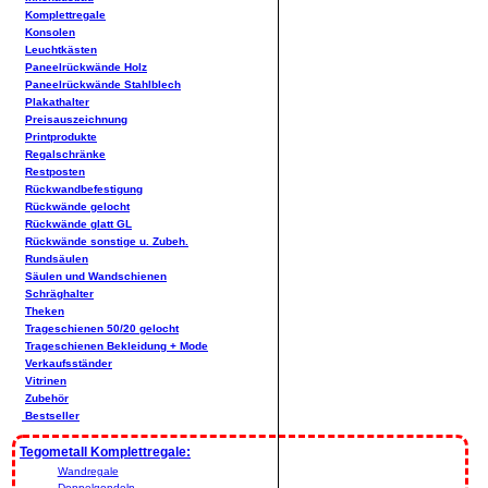
Komplettregale
Konsolen
Leuchtkästen
Paneelrückwände Holz
Paneelrückwände Stahlblech
Plakathalter
Preisauszeichnung
Printprodukte
Regalschränke
Restposten
Rückwandbefestigung
Rückwände gelocht
Rückwände glatt GL
Rückwände sonstige u. Zubeh.
Rundsäulen
Säulen und Wandschienen
Schräghalter
Theken
Trageschienen 50/20 gelocht
Trageschienen Bekleidung + Mode
Verkaufsständer
Vitrinen
Zubehör
Bestseller
Tegometall Komplettregale:
Wandregale
Doppelgondeln