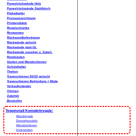
Paneelrückwände Holz
Paneelrückwände Stahlblech
Plakathalter
Preisauszeichnung
Printprodukte
Regalschränke
Restposten
Rückwandbefestigung
Rückwände gelocht
Rückwände glatt GL
Rückwände sonstige u. Zubeh.
Rundsäulen
Säulen und Wandschienen
Schräghalter
Theken
Trageschienen 50/20 gelocht
Trageschienen Bekleidung + Mode
Verkaufsständer
Vitrinen
Zubehör
Bestseller
Tegometall Komplettregale:
Wandregale
Doppelgondeln
Wandschienen
Innenecken