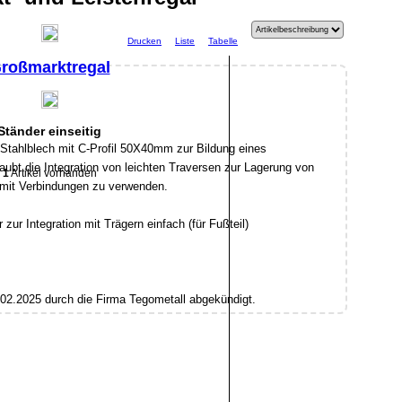
Drucken
Liste
Tabelle
roßmarktregal
Ständer einseitig
 Stahlblech mit C-Profil 50X40mm zur Bildung eines
aubt die Integration von leichten Traversen zur Lagerung von
1
Artikel vorhanden
ät mit Verbindungen zu verwenden.
 zur Integration mit Trägern einfach (für Fußteil)
02.2025 durch die Firma Tegometall abgekündigt.