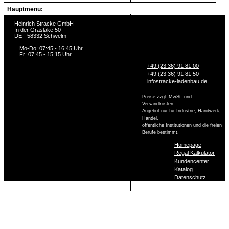
Hauptmenu:
Heinrich Stracke GmbH
In der Graslake 50
DE - 58332 Schwelm
Mo-Do: 07:45 - 16:45 Uhr
Fr: 07:45 - 15:15 Uhr
+49 (23 36) 91 81 00
+49 (23 36) 91 81 50
info
stracke-ladenbau.de
Preise zzgl. MwSt. und
Versandkosten.
Angebot nur für Industrie, Handwerk,
Handel,
öffentliche Institutionen und die freien
Berufe bestimmt.
Homepage
Regal Kalkulator
Kundencenter
Katalog
Datenschutz
,