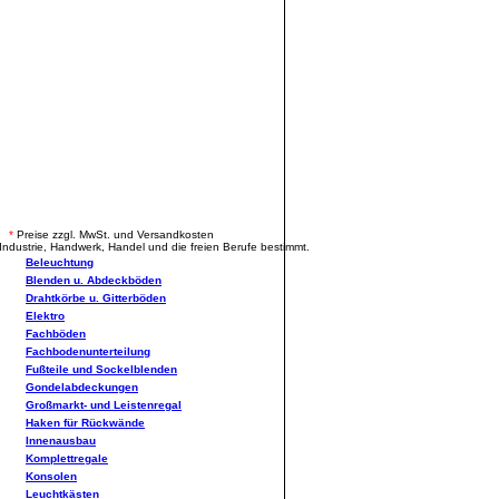
.
*
Preise zzgl. MwSt. und Versandkosten
Industrie, Handwerk, Handel und die freien Berufe bestimmt.
Beleuchtung
Blenden u. Abdeckböden
Drahtkörbe u. Gitterböden
Elektro
Fachböden
Fachbodenunterteilung
Fußteile und Sockelblenden
Gondelabdeckungen
Großmarkt- und Leistenregal
Haken für Rückwände
Innenausbau
Komplettregale
Konsolen
Leuchtkästen