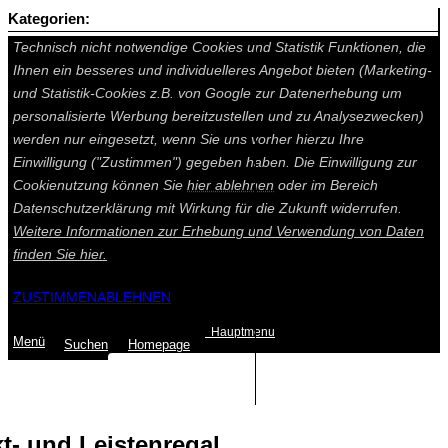
Kategorien:
Auf dieser Seite werden technisch notwendige Cookies gesetzt.
Technisch nicht notwendige Cookies und Statistik Funktionen, die
Ihnen ein besseres und individuelleres Angebot bieten (Marketing-
und Statistik-Cookies z.B. von Google zur Datenerhebung um
personalisierte Werbung bereitzustellen und zu Analysezwecken)
werden nur eingesetzt, wenn Sie uns vorher hierzu Ihre
Einwilligung ("Zustimmen") gegeben haben. Die Einwilligung zur
Cookienutzung können Sie
hier ablehnen
oder im Bereich
Datenschutzerklärung mit Wirkung für die Zukunft widerrufen.
Weitere Informationen zur Erhebung und Verwendung von Daten
finden Sie
hier.
ZUSTIMMEN
ABLEHNEN
Hauptmenu
Menü
Suchen
Home
page
Summe: 0,00 €
(0
Artikel
)
- und Leistenregal