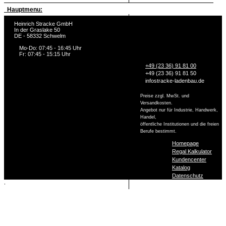
Hauptmenu:
Heinrich Stracke GmbH
In der Graslake 50
DE - 58332 Schwelm
Mo-Do: 07:45 - 16:45 Uhr
Fr: 07:45 - 15:15 Uhr
+49 (23 36) 91 81 00
+49 (23 36) 91 81 50
info
stracke-ladenbau.de
Preise zzgl. MwSt. und
Versandkosten.
Angebot nur für Industrie, Handwerk,
Handel,
öffentliche Institutionen und die freien
Berufe bestimmt.
Homepage
Regal Kalkulator
Kundencenter
Katalog
Datenschutz
,