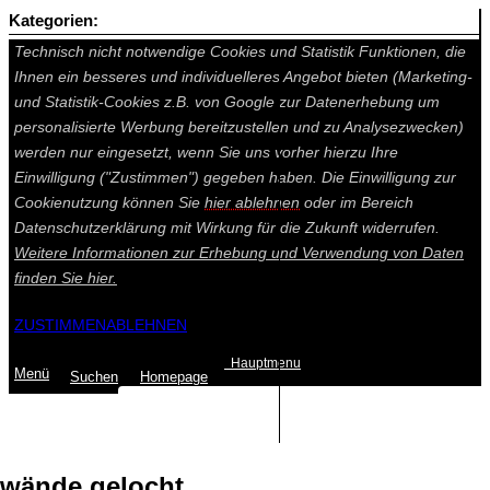
Kategorien:
Auf dieser Seite werden technisch notwendige Cookies gesetzt.
Technisch nicht notwendige Cookies und Statistik Funktionen, die
Ihnen ein besseres und individuelleres Angebot bieten (Marketing-
und Statistik-Cookies z.B. von Google zur Datenerhebung um
personalisierte Werbung bereitzustellen und zu Analysezwecken)
werden nur eingesetzt, wenn Sie uns vorher hierzu Ihre
Einwilligung ("Zustimmen") gegeben haben. Die Einwilligung zur
Cookienutzung können Sie
hier ablehnen
oder im Bereich
Datenschutzerklärung mit Wirkung für die Zukunft widerrufen.
Weitere Informationen zur Erhebung und Verwendung von Daten
finden Sie
hier.
ZUSTIMMEN
ABLEHNEN
Hauptmenu
Menü
Suchen
Home
page
Summe: 0,00 €
(0
Artikel
)
wände gelocht