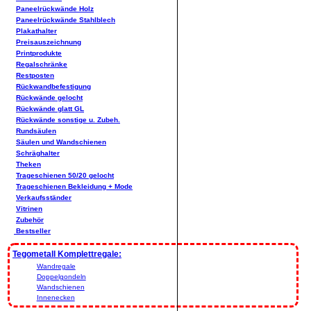
Paneelrückwände Holz
Paneelrückwände Stahlblech
Plakathalter
Preisauszeichnung
Printprodukte
Regalschränke
Restposten
Rückwandbefestigung
Rückwände gelocht
Rückwände glatt GL
Rückwände sonstige u. Zubeh.
Rundsäulen
Säulen und Wandschienen
Schräghalter
Theken
Trageschienen 50/20 gelocht
Trageschienen Bekleidung + Mode
Verkaufsständer
Vitrinen
Zubehör
Bestseller
Tegometall Komplettregale:
Wandregale
Doppelgondeln
Wandschienen
Innenecken