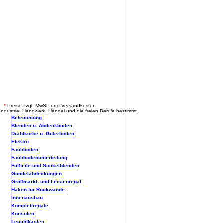
.
*
Preise zzgl. MwSt. und Versandkosten
Industrie, Handwerk, Handel und die freien Berufe bestimmt.
Beleuchtung
Blenden u. Abdeckböden
Drahtkörbe u. Gitterböden
Elektro
Fachböden
Fachbodenunterteilung
Fußteile und Sockelblenden
Gondelabdeckungen
Großmarkt- und Leistenregal
Haken für Rückwände
Innenausbau
Komplettregale
Konsolen
Leuchtkästen