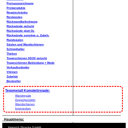
Preisauszeichnung
Printprodukte
Regalschränke
Restposten
Rückwandbefestigung
Rückwände gelocht
Rückwände glatt GL
Rückwände sonstige u. Zubeh.
Rundsäulen
Säulen und Wandschienen
Schräghalter
Theken
Trageschienen 50/20 gelocht
Trageschienen Bekleidung + Mode
Verkaufsständer
Vitrinen
Zubehör
Bestseller
Tegometall Komplettregale:
Wandregale
Doppelgondeln
Wandschienen
Innenecken
Hauptmenu:
Heinrich Stracke GmbH