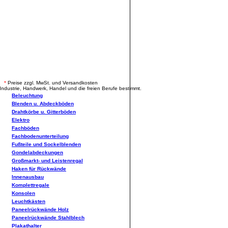
.
*
Preise zzgl. MwSt. und Versandkosten
Industrie, Handwerk, Handel und die freien Berufe bestimmt.
Beleuchtung
Blenden u. Abdeckböden
Drahtkörbe u. Gitterböden
Elektro
Fachböden
Fachbodenunterteilung
Fußteile und Sockelblenden
Gondelabdeckungen
Großmarkt- und Leistenregal
Haken für Rückwände
Innenausbau
Komplettregale
Konsolen
Leuchtkästen
Paneelrückwände Holz
Paneelrückwände Stahlblech
Plakathalter