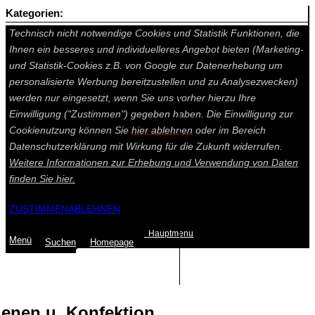
Kategorien:
Auf dieser Seite werden technisch notwendige Cookies gesetzt.
Technisch nicht notwendige Cookies und Statistik Funktionen, die
Ihnen ein besseres und individuelleres Angebot bieten (Marketing-
und Statistik-Cookies z.B. von Google zur Datenerhebung um
personalisierte Werbung bereitzustellen und zu Analysezwecken)
werden nur eingesetzt, wenn Sie uns vorher hierzu Ihre
Einwilligung ("Zustimmen") gegeben haben. Die Einwilligung zur
Cookienutzung können Sie
hier ablehnen
oder im Bereich
Datenschutzerklärung mit Wirkung für die Zukunft widerrufen.
Weitere Informationen zur Erhebung und Verwendung von Daten
finden Sie
hier.
ZUSTIMMEN
ABLEHNEN
Hauptmenu
Menü
Suchen
Home
page
Summe: 0,00 €
(0
Artikel
)
enen u. Konfektion