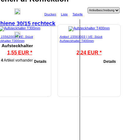
Drucken
Liste
Tabelle
hiene 30/15 rechteck
l: 15562003 | VE: Stück
Artikel: 15563003 | VE: Stück
eckhalter T300mm
Aufsteckhalter T400mm
Aufsteckhalter
1,55 EUR *
2,24 EUR *
4
Artikel vorhanden
Details
Details