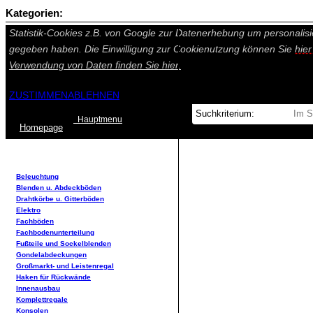
Kategorien:
Auf dieser Seite werden technisch notwendige Cookies gesetzt. Tech
Statistik-Cookies z.B. von Google zur Datenerhebung um personalisi
gegeben haben. Die Einwilligung zur Cookienutzung können Sie
hie
Verwendung von Daten finden Sie
hier.
ZUSTIMMEN
ABLEHNEN
Hauptmenu
Home
page
Beleuchtung
Blenden u. Abdeckböden
Drahtkörbe u. Gitterböden
Elektro
Fachböden
Fachbodenunterteilung
Fußteile und Sockelblenden
Gondelabdeckungen
Großmarkt- und Leistenregal
Haken für Rückwände
Innenausbau
Komplettregale
Konsolen