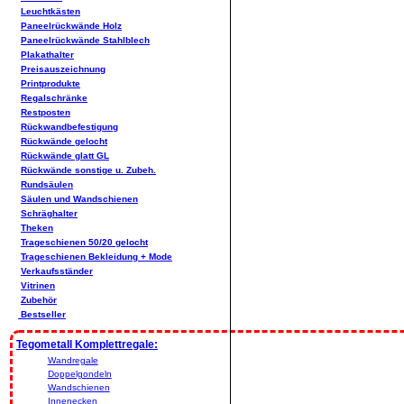
Leuchtkästen
Paneelrückwände Holz
Paneelrückwände Stahlblech
Plakathalter
Preisauszeichnung
Printprodukte
Regalschränke
Restposten
Rückwandbefestigung
Rückwände gelocht
Rückwände glatt GL
Rückwände sonstige u. Zubeh.
Rundsäulen
Säulen und Wandschienen
Schräghalter
Theken
Trageschienen 50/20 gelocht
Trageschienen Bekleidung + Mode
Verkaufsständer
Vitrinen
Zubehör
Bestseller
Tegometall Komplettregale:
Wandregale
Doppelgondeln
Wandschienen
Innenecken