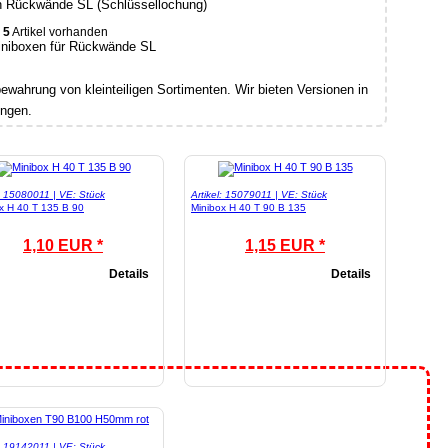
n Rückwände SL (Schlüssellochung)
5
Artikel vorhanden
ewahrung von kleinteiligen Sortimenten. Wir bieten Versionen in
ungen.
l: 15080011 | VE: Stück
Artikel: 15079011 | VE: Stück
x H 40 T 135 B 90
Minibox H 40 T 90 B 135
1,10 EUR *
1,15 EUR *
Details
Details
l: 19142011 | VE: Stück