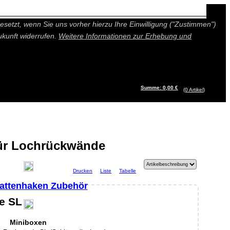
n besseres und individuelleres Angebot bieten (Marketing- und
setzt, wenn Sie uns vorher hierzu Ihre Einwilligung ("Zustimmen")
ukunft widerrufen.
Weitere Informationen zur Erhebung und
Summe: 0,00 €
(0
Artikel
)
ür Lochrückwände
Drucken
Liste
Tabelle
attenhaken Zubehör
e SL
Miniboxen