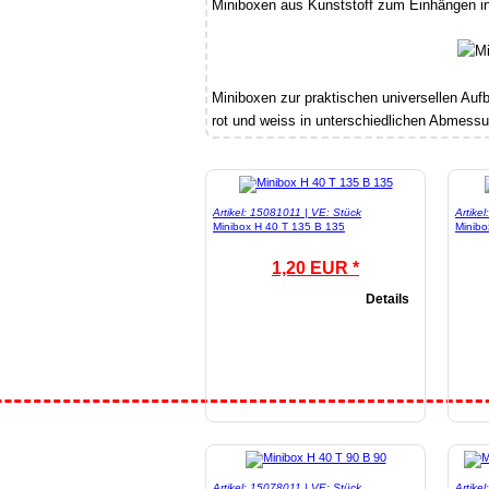
Miniboxen aus Kunststoff zum Einhängen i
Miniboxen zur praktischen universellen Aufb
rot und weiss in unterschiedlichen Abmess
Artikel: 15081011 | VE: Stück
Artike
Minibox H 40 T 135 B 135
Minibo
1,20 EUR *
Details
Artikel: 15078011 | VE: Stück
Artike