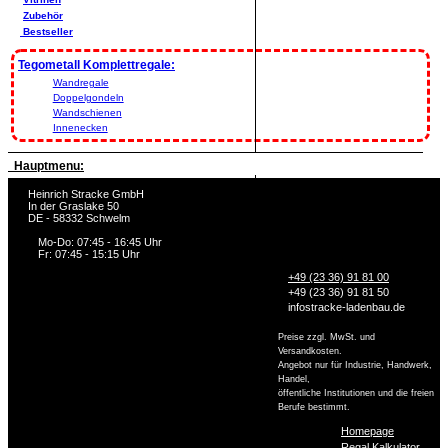
Zubehör
Bestseller
Tegometall Komplettregale:
Wandregale
Doppelgondeln
Wandschienen
Innenecken
Hauptmenu:
Heinrich Stracke GmbH
In der Graslake 50
DE - 58332 Schwelm
Mo-Do: 07:45 - 16:45 Uhr
Fr: 07:45 - 15:15 Uhr
+49 (23 36) 91 81 00
+49 (23 36) 91 81 50
info
stracke-ladenbau.de
Preise zzgl. MwSt. und
Versandkosten.
Angebot nur für Industrie, Handwerk,
Handel,
öffentliche Institutionen und die freien
Berufe bestimmt.
Homepage
Regal Kalkulator