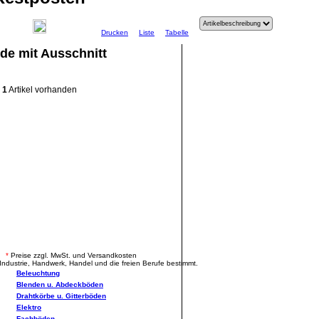
Drucken
Liste
Tabelle
de mit Ausschnitt
1
Artikel vorhanden
.
*
Preise zzgl. MwSt. und Versandkosten
Industrie, Handwerk, Handel und die freien Berufe bestimmt.
Beleuchtung
Blenden u. Abdeckböden
Drahtkörbe u. Gitterböden
Elektro
Fachböden