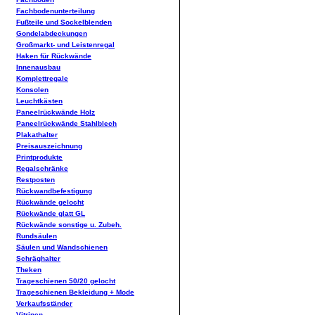
Fachbodenunterteilung
Fußteile und Sockelblenden
Gondelabdeckungen
Großmarkt- und Leistenregal
Haken für Rückwände
Innenausbau
Komplettregale
Konsolen
Leuchtkästen
Paneelrückwände Holz
Paneelrückwände Stahlblech
Plakathalter
Preisauszeichnung
Printprodukte
Regalschränke
Restposten
Rückwandbefestigung
Rückwände gelocht
Rückwände glatt GL
Rückwände sonstige u. Zubeh.
Rundsäulen
Säulen und Wandschienen
Schräghalter
Theken
Trageschienen 50/20 gelocht
Trageschienen Bekleidung + Mode
Verkaufsständer
Vitrinen