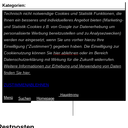
Kategorien:
Auf dieser Seite werden technisch notwendige Cookies gesetzt.
Technisch nicht notwendige Cookies und Statistik Funktionen, die
Ihnen ein besseres und individuelleres Angebot bieten (Marketing-
und Statistik-Cookies z.B. von Google zur Datenerhebung um
personalisierte Werbung bereitzustellen und zu Analysezwecken)
werden nur eingesetzt, wenn Sie uns vorher hierzu Ihre
Einwilligung ("Zustimmen") gegeben haben. Die Einwilligung zur
Cookienutzung können Sie
hier ablehnen
oder im Bereich
Datenschutzerklärung mit Wirkung für die Zukunft widerrufen.
Weitere Informationen zur Erhebung und Verwendung von Daten
finden Sie
hier.
ZUSTIMMEN
ABLEHNEN
Hauptmenu
Menü
Suchen
Home
page
Summe: 0,00 €
(0
Artikel
)
Restposten