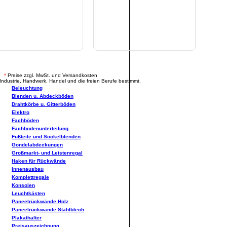
.
*
Preise zzgl. MwSt. und Versandkosten
Industrie, Handwerk, Handel und die freien Berufe bestimmt.
Beleuchtung
Blenden u. Abdeckböden
Drahtkörbe u. Gitterböden
Elektro
Fachböden
Fachbodenunterteilung
Fußteile und Sockelblenden
Gondelabdeckungen
Großmarkt- und Leistenregal
Haken für Rückwände
Innenausbau
Komplettregale
Konsolen
Leuchtkästen
Paneelrückwände Holz
Paneelrückwände Stahlblech
Plakathalter
Preisauszeichnung