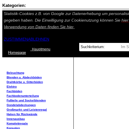
Kategorien:
Auf dieser Seite werden technisch notwendige Cookies gesetzt. Tech
Statistik-Cookies z.B. von Google zur Datenerhebung um personalisi
gegeben haben. Die Einwilligung zur Cookienutzung können Sie
hie
Verwendung von Daten finden Sie
hier.
ZUSTIMMEN
ABLEHNEN
Hauptmenu
Home
page
Beleuchtung
Blenden u. Abdeckböden
Drahtkörbe u. Gitterböden
Elektro
Fachböden
Fachbodenunterteilung
Fußteile und Sockelblenden
Gondelabdeckungen
Großmarkt- und Leistenregal
Haken für Rückwände
Innenausbau
Komplettregale
Konsolen