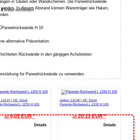
ängen in Säulen oder Wandschienen. Die Paneelrückwände
werden. In diesem Abstand können Warenträger wie Haken,
8
Artikel vorhanden
erden.
ne alternative Präsentation.
hichteten Rückwände in den gängigen Achsbreiten
Verstärkung für Paneelrückwände zu verwenden.
l: 13137 | VE: Stück
Artikel: 13138 | VE: Stück
le-Rückwand L 1250 H 100
Paneele-Rückwand L 1330 H 100
9,01 EUR *
20,13 EUR *
ab
ab
Details
Details