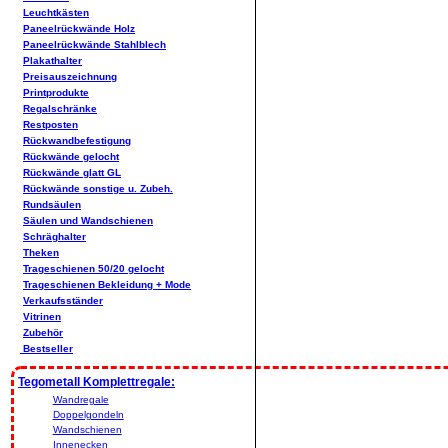
Leuchtkästen
Paneelrückwände Holz
Paneelrückwände Stahlblech
Plakathalter
Preisauszeichnung
Printprodukte
Regalschränke
Restposten
Rückwandbefestigung
Rückwände gelocht
Rückwände glatt GL
Rückwände sonstige u. Zubeh.
Rundsäulen
Säulen und Wandschienen
Schräghalter
Theken
Trageschienen 50/20 gelocht
Trageschienen Bekleidung + Mode
Verkaufsständer
Vitrinen
Zubehör
Bestseller
Tegometall Komplettregale:
Wandregale
Doppelgondeln
Wandschienen
Innenecken