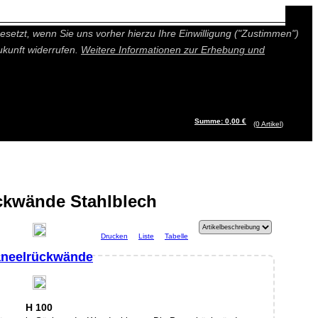
n besseres und individuelleres Angebot bieten (Marketing- und
setzt, wenn Sie uns vorher hierzu Ihre Einwilligung ("Zustimmen")
ukunft widerrufen.
Weitere Informationen zur Erhebung und
Summe: 0,00 €
(0
Artikel
)
ckwände Stahlblech
Drucken
Liste
Tabelle
neelrückwände
H 100