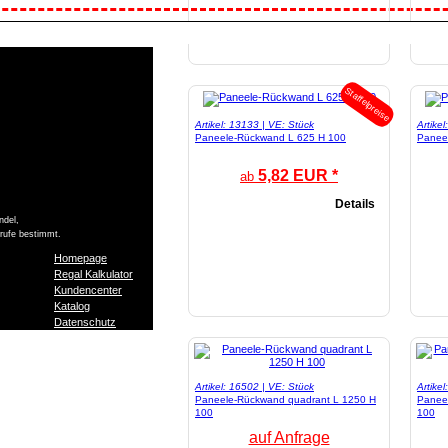
Staffelpreise
Artikel: 13133 | VE: Stück
Artike
Paneele-Rückwand L 625 H 100
Panee
5,82 EUR *
ab
Details
ndel,
Berufe bestimmt.
Homepage
Regal Kalkulator
Kundencenter
Katalog
Datenschutz
Artikel: 16502 | VE: Stück
Artike
Paneele-Rückwand quadrant L 1250 H
Panee
100
100
auf Anfrage