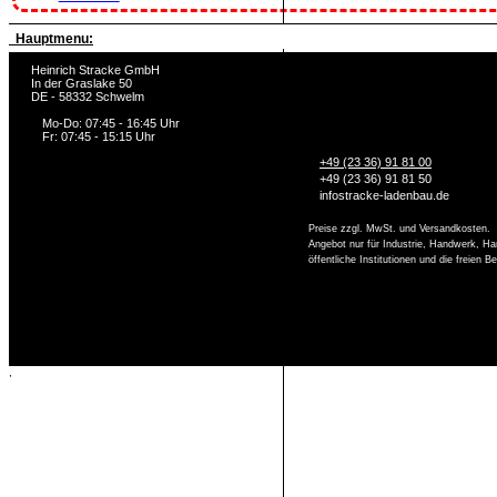
Hauptmenu:
Heinrich Stracke GmbH
In der Graslake 50
DE - 58332 Schwelm
Mo-Do: 07:45 - 16:45 Uhr
Fr: 07:45 - 15:15 Uhr
+49 (23 36) 91 81 00
+49 (23 36) 91 81 50
info
stracke-ladenbau.de
Preise zzgl. MwSt. und Versandkosten.
Angebot nur für Industrie, Handwerk, Ha
öffentliche Institutionen und die freien 
,