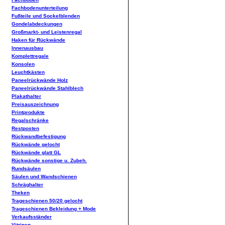
Fachbodenunterteilung
Fußteile und Sockelblenden
Gondelabdeckungen
Großmarkt- und Leistenregal
Haken für Rückwände
Innenausbau
Komplettregale
Konsolen
Leuchtkästen
Paneelrückwände Holz
Paneelrückwände Stahlblech
Plakathalter
Preisauszeichnung
Printprodukte
Regalschränke
Restposten
Rückwandbefestigung
Rückwände gelocht
Rückwände glatt GL
Rückwände sonstige u. Zubeh.
Rundsäulen
Säulen und Wandschienen
Schräghalter
Theken
Trageschienen 50/20 gelocht
Trageschienen Bekleidung + Mode
Verkaufsständer
Vitrinen