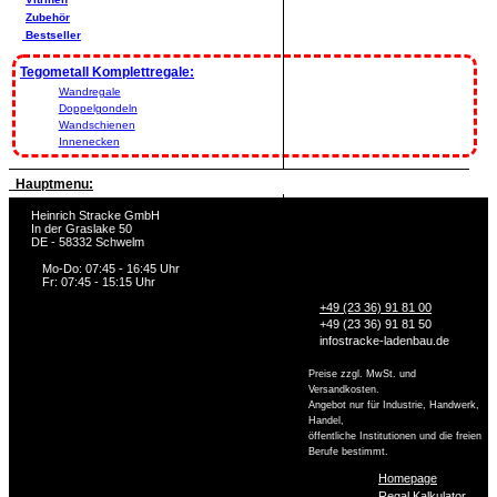
Zubehör
Bestseller
Tegometall Komplettregale:
Wandregale
Doppelgondeln
Wandschienen
Innenecken
Hauptmenu:
Heinrich Stracke GmbH
In der Graslake 50
DE - 58332 Schwelm
Mo-Do: 07:45 - 16:45 Uhr
Fr: 07:45 - 15:15 Uhr
+49 (23 36) 91 81 00
+49 (23 36) 91 81 50
info
stracke-ladenbau.de
Preise zzgl. MwSt. und
Versandkosten.
Angebot nur für Industrie, Handwerk,
Handel,
öffentliche Institutionen und die freien
Berufe bestimmt.
Homepage
Regal Kalkulator