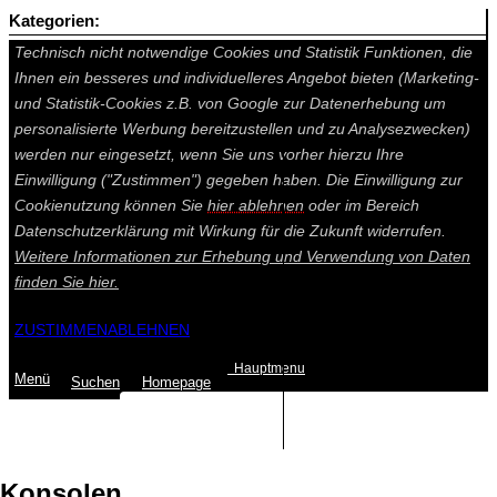
Kategorien:
Auf dieser Seite werden technisch notwendige Cookies gesetzt.
Technisch nicht notwendige Cookies und Statistik Funktionen, die
Ihnen ein besseres und individuelleres Angebot bieten (Marketing-
und Statistik-Cookies z.B. von Google zur Datenerhebung um
personalisierte Werbung bereitzustellen und zu Analysezwecken)
werden nur eingesetzt, wenn Sie uns vorher hierzu Ihre
Einwilligung ("Zustimmen") gegeben haben. Die Einwilligung zur
Cookienutzung können Sie
hier ablehnen
oder im Bereich
Datenschutzerklärung mit Wirkung für die Zukunft widerrufen.
Weitere Informationen zur Erhebung und Verwendung von Daten
finden Sie
hier.
ZUSTIMMEN
ABLEHNEN
Hauptmenu
Menü
Suchen
Home
page
Summe: 0,00 €
(0
Artikel
)
Konsolen