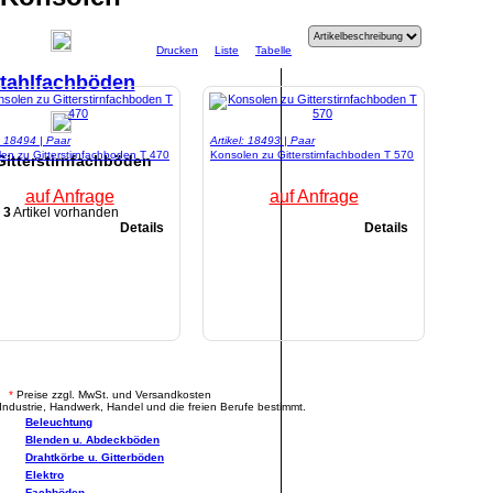
Drucken
Liste
Tabelle
tahlfachböden
l: 18494 | Paar
Artikel: 18493 | Paar
en zu Gitterstirnfachboden T 470
Konsolen zu Gitterstirnfachboden T 570
Gitterstirnfachböden
auf Anfrage
auf Anfrage
3
Artikel vorhanden
Details
Details
.
*
Preise zzgl. MwSt. und Versandkosten
Industrie, Handwerk, Handel und die freien Berufe bestimmt.
Beleuchtung
Blenden u. Abdeckböden
Drahtkörbe u. Gitterböden
Elektro
Fachböden