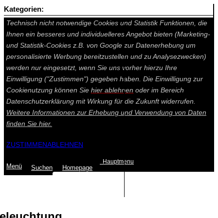
Kategorien:
Auf dieser Seite werden technisch notwendige Cookies gesetzt.
Technisch nicht notwendige Cookies und Statistik Funktionen, die
Ihnen ein besseres und individuelleres Angebot bieten (Marketing-
und Statistik-Cookies z.B. von Google zur Datenerhebung um
personalisierte Werbung bereitzustellen und zu Analysezwecken)
werden nur eingesetzt, wenn Sie uns vorher hierzu Ihre
Einwilligung ("Zustimmen") gegeben haben. Die Einwilligung zur
Cookienutzung können Sie
hier ablehnen
oder im Bereich
Datenschutzerklärung mit Wirkung für die Zukunft widerrufen.
Weitere Informationen zur Erhebung und Verwendung von Daten
finden Sie
hier.
ZUSTIMMEN
ABLEHNEN
Hauptmenu
Menü
Suchen
Home
page
Summe: 0,00 €
(0
Artikel
)
eleuchtung