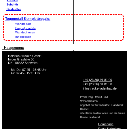
Zubehör
Bestseller
Tegometall Komplettregale:
Wandregale
Doppelgondeln
Wandschienen
Innenecken
Hauptmenu:
Heinrich Stracke GmbH
In der Graslake 50
DE - 58332 Schwelm
Mo-Do: 07:45 - 16:45 Uhr
Fr: 07:45 - 15:15 Uhr
+49 (23 36) 91 81 00
+49 (23 36) 91 81 50
info
stracke-ladenbau.de
Preise zzgl. MwSt. und
Versandkosten.
Angebot nur für Industrie, Handwerk,
Handel,
öffentliche Institutionen und die freien
Berufe bestimmt.
Homepage
Regal Kalkulator