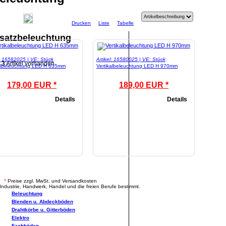
Drucken
Liste
Tabelle
satzbeleuchtung
l: 16582025 | VE: Stück
Artikel: 16580025 | VE: Stück
3
Artikel vorhanden
kalbeleuchtung LED H 635mm
Vertikalbeleuchtung LED H 970mm
179,00 EUR *
189,00 EUR *
Details
Details
.
*
Preise zzgl. MwSt. und Versandkosten
Industrie, Handwerk, Handel und die freien Berufe bestimmt.
Beleuchtung
Blenden u. Abdeckböden
Drahtkörbe u. Gitterböden
Elektro
Fachböden