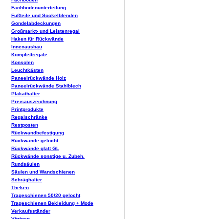
Fachbodenunterteilung
Fußteile und Sockelblenden
Gondelabdeckungen
Großmarkt- und Leistenregal
Haken für Rückwände
Innenausbau
Komplettregale
Konsolen
Leuchtkästen
Paneelrückwände Holz
Paneelrückwände Stahlblech
Plakathalter
Preisauszeichnung
Printprodukte
Regalschränke
Restposten
Rückwandbefestigung
Rückwände gelocht
Rückwände glatt GL
Rückwände sonstige u. Zubeh.
Rundsäulen
Säulen und Wandschienen
Schräghalter
Theken
Trageschienen 50/20 gelocht
Trageschienen Bekleidung + Mode
Verkaufsständer
Vitrinen