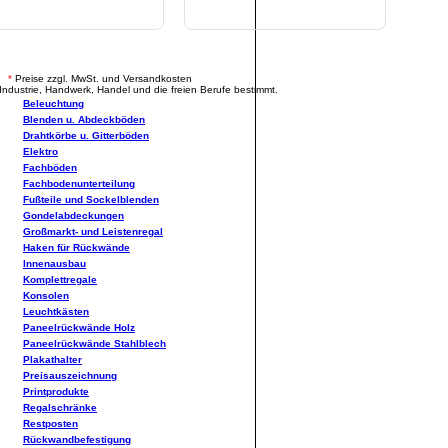
.
*
Preise zzgl. MwSt. und Versandkosten
Industrie, Handwerk, Handel und die freien Berufe bestimmt.
Beleuchtung
Blenden u. Abdeckböden
Drahtkörbe u. Gitterböden
Elektro
Fachböden
Fachbodenunterteilung
Fußteile und Sockelblenden
Gondelabdeckungen
Großmarkt- und Leistenregal
Haken für Rückwände
Innenausbau
Komplettregale
Konsolen
Leuchtkästen
Paneelrückwände Holz
Paneelrückwände Stahlblech
Plakathalter
Preisauszeichnung
Printprodukte
Regalschränke
Restposten
Rückwandbefestigung