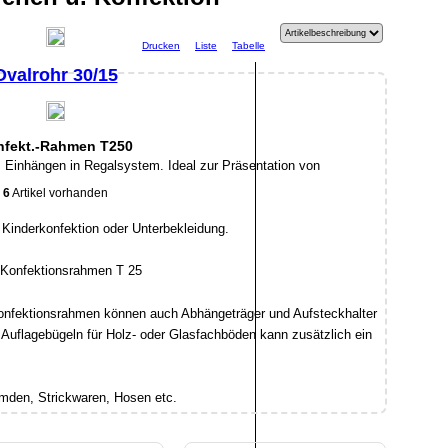
Drucken
Liste
Tabelle
Ovalrohr 30/15
nfekt.-Rahmen T250
Einhängen in Regalsystem. Ideal zur Präsentation von
6
Artikel vorhanden
 Kinderkonfektion oder Unterbekleidung.
onfektionsrahmen können auch Abhängeträger und Aufsteckhalter
 Auflagebügeln für Holz- oder Glasfachböden kann zusätzlich ein
emden, Strickwaren, Hosen etc.