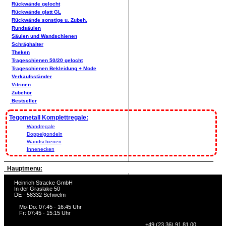
Rückwände gelocht
Rückwände glatt GL
Rückwände sonstige u. Zubeh.
Rundsäulen
Säulen und Wandschienen
Schräghalter
Theken
Trageschienen 50/20 gelocht
Trageschienen Bekleidung + Mode
Verkaufsständer
Vitrinen
Zubehör
Bestseller
Tegometall Komplettregale:
Wandregale
Doppelgondeln
Wandschienen
Innenecken
Hauptmenu:
Heinrich Stracke GmbH
In der Graslake 50
DE - 58332 Schwelm
Mo-Do: 07:45 - 16:45 Uhr
Fr: 07:45 - 15:15 Uhr
+49 (23 36) 91 81 00