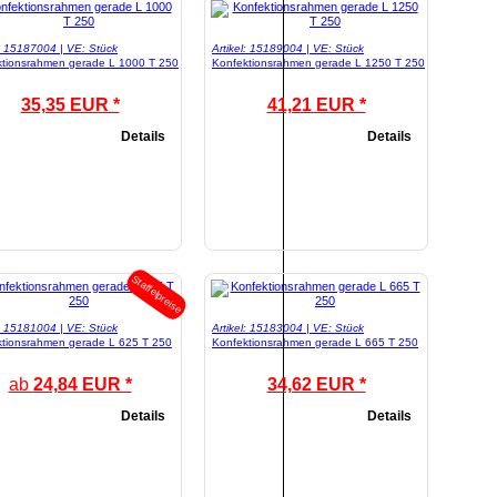
l: 15187004 | VE: Stück
Artikel: 15189004 | VE: Stück
ktionsrahmen gerade L 1000 T 250
Konfektionsrahmen gerade L 1250 T 250
35,35 EUR *
41,21 EUR *
Details
Details
Staffelpreise
l: 15181004 | VE: Stück
Artikel: 15183004 | VE: Stück
tionsrahmen gerade L 625 T 250
Konfektionsrahmen gerade L 665 T 250
ab
24,84 EUR *
34,62 EUR *
Details
Details