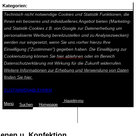
Kategorien:
Auf dieser Seite werden technisch notwendige Cookies gesetzt.
Technisch nicht notwendige Cookies und Statistik Funktionen, die
Ihnen ein besseres und individuelleres Angebot bieten (Marketing-
und Statistik-Cookies z.B. von Google zur Datenerhebung um
personalisierte Werbung bereitzustellen und zu Analysezwecken)
werden nur eingesetzt, wenn Sie uns vorher hierzu Ihre
Einwilligung ("Zustimmen") gegeben haben. Die Einwilligung zur
Cookienutzung können Sie
hier ablehnen
oder im Bereich
Datenschutzerklärung mit Wirkung für die Zukunft widerrufen.
Weitere Informationen zur Erhebung und Verwendung von Daten
finden Sie
hier.
ZUSTIMMEN
ABLEHNEN
Hauptmenu
Menü
Suchen
Home
page
Summe: 0,00 €
(0
Artikel
)
enen u. Konfektion