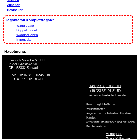
Zubehör
Bestseller
Tegometall Komplettregale:
Wandregale
Doppelgondeln
Wandschienen
Innenecken
Hauptmenu:
Heinrich Stracke GmbH
In der Graslake 50
DE - 58332 Schwelm
Mo-Do: 07:45 - 16:45 Uhr
Fr: 07:45 - 15:15 Uhr
+49 (23 36) 91 81 00
+49 (23 36) 91 81 50
info
stracke-ladenbau.de
Preise zzgl. MwSt. und
Versandkosten.
Angebot nur für Industrie, Handwerk,
Handel,
öffentliche Institutionen und die freien
Berufe bestimmt.
Homepage
Regal Kalkulator