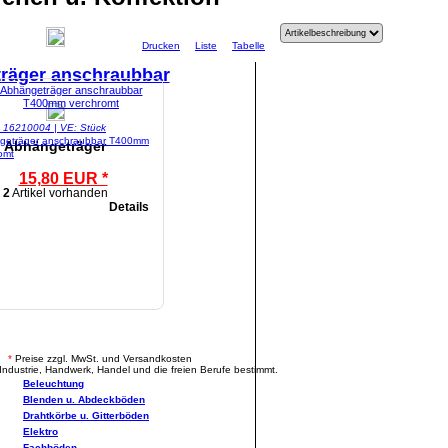
Drucken
Liste
Tabelle
räger anschraubbar
l: 16210004 | VE: Stück
geträger anschraubbar T400mm
Abhängeträger
omt
15,80 EUR *
2
Artikel vorhanden
Details
.
*
Preise zzgl. MwSt. und Versandkosten
Industrie, Handwerk, Handel und die freien Berufe bestimmt.
Beleuchtung
Blenden u. Abdeckböden
Drahtkörbe u. Gitterböden
Elektro
Fachböden