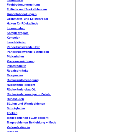
Fachbodenunterteilung
Fußteile und Sockelblenden
Gondelabdeckungen
Großmarkt- und Leistenregal
Haken für Rückwände
Innenausbau
Komplettregale
Konsolen
Leuchtkästen
Paneelrückwände Holz
Paneelrückwände Stahlblech
Plakathalter
Preisauszeichnung
Printprodukte
Regalschränke
Restposten
Rückwandbefestigung
Rückwände gelocht
Rückwände glatt GL
Rückwände sonstige u. Zubeh.
Rundsäulen
Säulen und Wandschienen
Schräghalter
Theken
Trageschienen 50/20 gelocht
Trageschienen Bekleidung + Mode
Verkaufsständer
Vitrinen