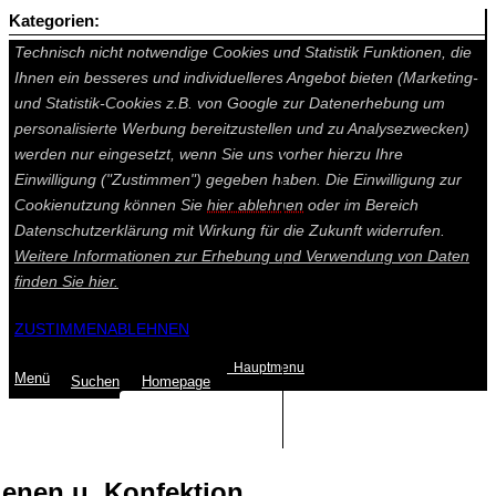
Kategorien:
Auf dieser Seite werden technisch notwendige Cookies gesetzt.
Technisch nicht notwendige Cookies und Statistik Funktionen, die
Ihnen ein besseres und individuelleres Angebot bieten (Marketing-
und Statistik-Cookies z.B. von Google zur Datenerhebung um
personalisierte Werbung bereitzustellen und zu Analysezwecken)
werden nur eingesetzt, wenn Sie uns vorher hierzu Ihre
Einwilligung ("Zustimmen") gegeben haben. Die Einwilligung zur
Cookienutzung können Sie
hier ablehnen
oder im Bereich
Datenschutzerklärung mit Wirkung für die Zukunft widerrufen.
Weitere Informationen zur Erhebung und Verwendung von Daten
finden Sie
hier.
ZUSTIMMEN
ABLEHNEN
Hauptmenu
Menü
Suchen
Home
page
Summe: 0,00 €
(0
Artikel
)
enen u. Konfektion