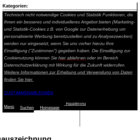
Kategorien:
Auf dieser Seite werden technisch notwendige Cookies gesetzt.
Technisch nicht notwendige Cookies und Statistik Funktionen, die
Ihnen ein besseres und individuelleres Angebot bieten (Marketing-
und Statistik-Cookies z.B. von Google zur Datenerhebung um
personalisierte Werbung bereitzustellen und zu Analysezwecken)
werden nur eingesetzt, wenn Sie uns vorher hierzu Ihre
Einwilligung ("Zustimmen") gegeben haben. Die Einwilligung zur
Cookienutzung können Sie
hier ablehnen
oder im Bereich
Datenschutzerklärung mit Wirkung für die Zukunft widerrufen.
Weitere Informationen zur Erhebung und Verwendung von Daten
finden Sie
hier.
ZUSTIMMEN
ABLEHNEN
Hauptmenu
Menü
Suchen
Home
page
Summe: 0,00 €
(0
Artikel
)
sauszeichnung