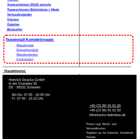
Trageschienen 50/20 gelocht
Trageschienen Bekleidung + Mode
Verkaufsständer
Vitrinen
Zubehör
Bestseller
Tegometall Komplettregale:
Wandregale
Doppelgondeln
Wandschienen
Innenecken
Hauptmenu:
Heinrich Stracke GmbH
In der Graslake 50
DE - 58332 Schwelm
Mo-Do: 07:45 - 16:45 Uhr
Fr: 07:45 - 15:15 Uhr
+49 (23 36) 91 81 00
+49 (23 36) 91 81 50
info
stracke-ladenbau.de
Preise zzgl. MwSt. und
Versandkosten.
Angebot nur für Industrie, Handwerk,
Handel,