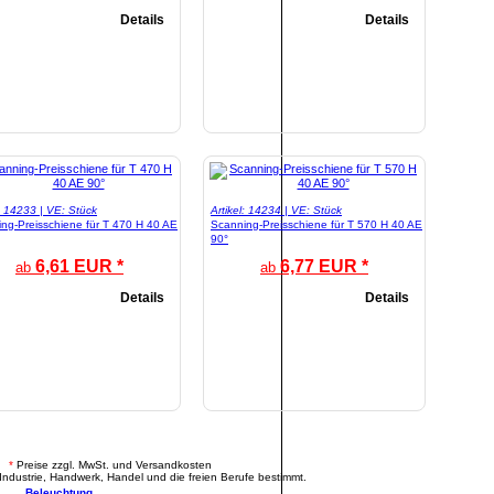
Details
Details
l: 14233 | VE: Stück
Artikel: 14234 | VE: Stück
ng-Preisschiene für T 470 H 40 AE
Scanning-Preisschiene für T 570 H 40 AE
90°
6,61 EUR *
6,77 EUR *
ab
ab
Details
Details
.
*
Preise zzgl. MwSt. und Versandkosten
Industrie, Handwerk, Handel und die freien Berufe bestimmt.
Beleuchtung