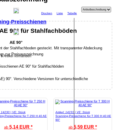
Drucken
Liste
Tabelle
ing-Preisschienen
AE 90° für Stahlfachböden
AE 90°
nt der Stahlfachboden gesteckt. Mit transparenter Abdeckung
mm zur Preisauszeichnung
6
Artikel vorhanden
E) 90°. Verschiedene Versionen für unterschiedliche
l: 14230 | VE: Stück
Artikel: 14231 | VE: Stück
ng-Preisschiene für T 250 H 40 AE
Scanning-Preisschiene für T 300 H 40 AE
90°
5,14 EUR *
5,59 EUR *
ab
ab