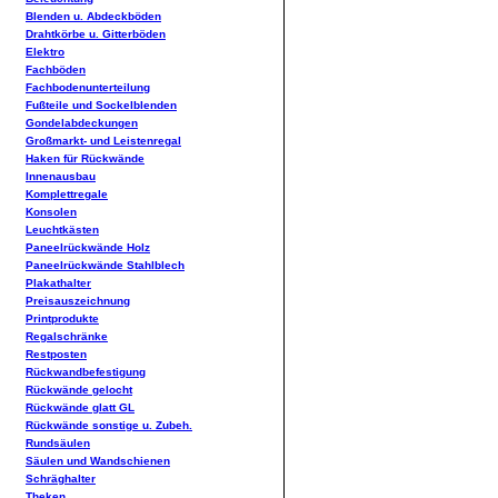
Blenden u. Abdeckböden
Drahtkörbe u. Gitterböden
Elektro
Fachböden
Fachbodenunterteilung
Fußteile und Sockelblenden
Gondelabdeckungen
Großmarkt- und Leistenregal
Haken für Rückwände
Innenausbau
Komplettregale
Konsolen
Leuchtkästen
Paneelrückwände Holz
Paneelrückwände Stahlblech
Plakathalter
Preisauszeichnung
Printprodukte
Regalschränke
Restposten
Rückwandbefestigung
Rückwände gelocht
Rückwände glatt GL
Rückwände sonstige u. Zubeh.
Rundsäulen
Säulen und Wandschienen
Schräghalter
Theken