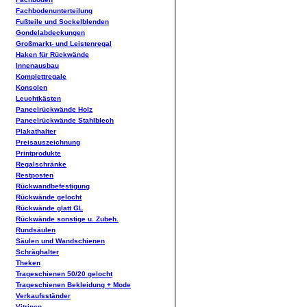
Fachbodenunterteilung
Fußteile und Sockelblenden
Gondelabdeckungen
Großmarkt- und Leistenregal
Haken für Rückwände
Innenausbau
Komplettregale
Konsolen
Leuchtkästen
Paneelrückwände Holz
Paneelrückwände Stahlblech
Plakathalter
Preisauszeichnung
Printprodukte
Regalschränke
Restposten
Rückwandbefestigung
Rückwände gelocht
Rückwände glatt GL
Rückwände sonstige u. Zubeh.
Rundsäulen
Säulen und Wandschienen
Schräghalter
Theken
Trageschienen 50/20 gelocht
Trageschienen Bekleidung + Mode
Verkaufsständer
Vitrinen