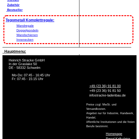
Zubehör
Bestseller
Tegometall Komplettregale:
Wandregale
Doppelgondeln
Wandschienen
Innenecken
Hauptmenu:
Heinrich Stracke GmbH
In der Graslake 50
DE - 58332 Schwelm
Mo-Do: 07:45 - 16:45 Uhr
Fr: 07:45 - 15:15 Uhr
+49 (23 36) 91 81 00
+49 (23 36) 91 81 50
info
stracke-ladenbau.de
Preise zzgl. MwSt. und
Versandkosten.
Angebot nur für Industrie, Handwerk,
Handel,
öffentliche Institutionen und die freien
Berufe bestimmt.
Homepage
Regal Kalkulator