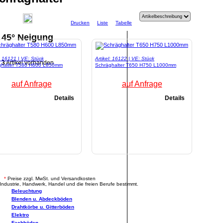
Drucken
Liste
Tabelle
45° Neigung
l: 16121 | VE: Stück
Artikel: 16122 | VE: Stück
3
Artikel vorhanden
ghalter T580 H600 L850mm
Schräghalter T650 H750 L1000mm
auf Anfrage
auf Anfrage
Details
Details
.
*
Preise zzgl. MwSt. und Versandkosten
Industrie, Handwerk, Handel und die freien Berufe bestimmt.
Beleuchtung
Blenden u. Abdeckböden
Drahtkörbe u. Gitterböden
Elektro
Fachböden