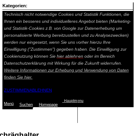
Kategorien:
Auf dieser Seite werden technisch notwendige Cookies gesetzt.
Technisch nicht notwendige Cookies und Statistik Funktionen, die
Ihnen ein besseres und individuelleres Angebot bieten (Marketing-
und Statistik-Cookies z.B. von Google zur Datenerhebung um
personalisierte Werbung bereitzustellen und zu Analysezwecken)
werden nur eingesetzt, wenn Sie uns vorher hierzu Ihre
Einwilligung ("Zustimmen") gegeben haben. Die Einwilligung zur
Cookienutzung können Sie
hier ablehnen
oder im Bereich
Datenschutzerklärung mit Wirkung für die Zukunft widerrufen.
Weitere Informationen zur Erhebung und Verwendung von Daten
finden Sie
hier.
ZUSTIMMEN
ABLEHNEN
Hauptmenu
Menü
Suchen
Home
page
Summe: 0,00 €
(0
Artikel
)
chräghalter