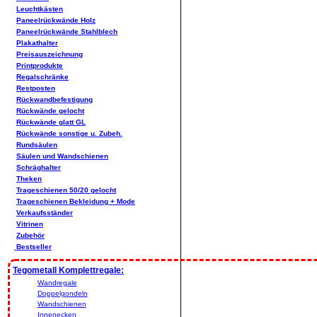
Leuchtkästen
Paneelrückwände Holz
Paneelrückwände Stahlblech
Plakathalter
Preisauszeichnung
Printprodukte
Regalschränke
Restposten
Rückwandbefestigung
Rückwände gelocht
Rückwände glatt GL
Rückwände sonstige u. Zubeh.
Rundsäulen
Säulen und Wandschienen
Schräghalter
Theken
Trageschienen 50/20 gelocht
Trageschienen Bekleidung + Mode
Verkaufsständer
Vitrinen
Zubehör
Bestseller
Tegometall Komplettregale:
Wandregale
Doppelgondeln
Wandschienen
Innenecken