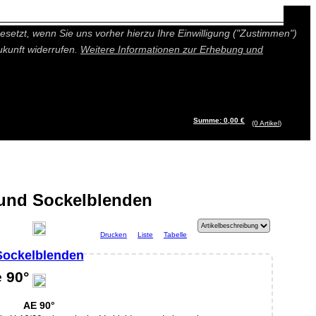
n besseres und individuelleres Angebot bieten (Marketing- und
setzt, wenn Sie uns vorher hierzu Ihre Einwilligung ("Zustimmen")
ukunft widerrufen.
Weitere Informationen zur Erhebung und
Summe: 0,00 €
(0
Artikel
)
 und Sockelblenden
Drucken
Liste
Tabelle
Sockelblenden
 90°
AE 90°