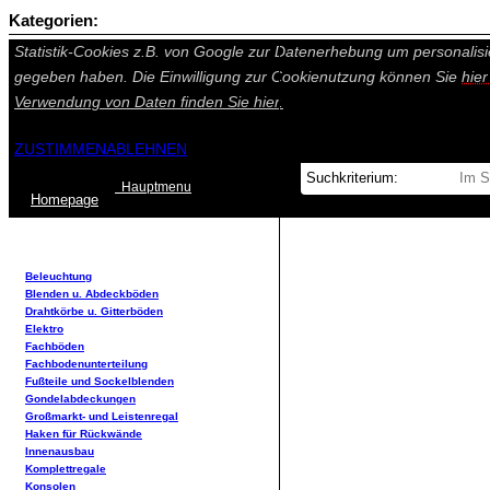
Kategorien:
Auf dieser Seite werden technisch notwendige Cookies gesetzt. Tech
Statistik-Cookies z.B. von Google zur Datenerhebung um personalisi
gegeben haben. Die Einwilligung zur Cookienutzung können Sie
hie
Verwendung von Daten finden Sie
hier.
ZUSTIMMEN
ABLEHNEN
Hauptmenu
Home
page
Beleuchtung
Blenden u. Abdeckböden
Drahtkörbe u. Gitterböden
Elektro
Fachböden
Fachbodenunterteilung
Fußteile und Sockelblenden
Gondelabdeckungen
Großmarkt- und Leistenregal
Haken für Rückwände
Innenausbau
Komplettregale
Konsolen