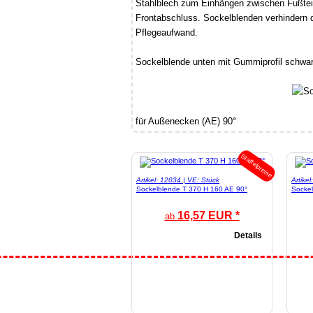
Stahlblech zum Einhängen zwischen Fußteile
Frontabschluss. Sockelblenden verhindern 
Pflegeaufwand.
Sockelblende unten mit Gummiprofil schwa
für Außenecken (AE) 90°
Staffelpreise
Artikel: 12034 | VE: Stück
Artike
Sockelblende T 370 H 160 AE 90°
Sockel
16,57 EUR *
ab
Details