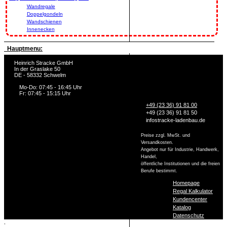
Wandregale
Doppelgondeln
Wandschienen
Innenecken
Hauptmenu:
Heinrich Stracke GmbH
In der Graslake 50
DE - 58332 Schwelm
Mo-Do: 07:45 - 16:45 Uhr
Fr: 07:45 - 15:15 Uhr
+49 (23 36) 91 81 00
+49 (23 36) 91 81 50
info
stracke-ladenbau.de
Preise zzgl. MwSt. und
Versandkosten.
Angebot nur für Industrie, Handwerk,
Handel,
öffentliche Institutionen und die freien
Berufe bestimmt.
Homepage
Regal Kalkulator
Kundencenter
Katalog
Datenschutz
,