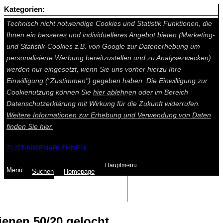
Kategorien:
Auf dieser Seite werden technisch notwendige Cookies gesetzt.
Technisch nicht notwendige Cookies und Statistik Funktionen, die
Ihnen ein besseres und individuelleres Angebot bieten (Marketing-
und Statistik-Cookies z.B. von Google zur Datenerhebung um
personalisierte Werbung bereitzustellen und zu Analysezwecken)
werden nur eingesetzt, wenn Sie uns vorher hierzu Ihre
Einwilligung ("Zustimmen") gegeben haben. Die Einwilligung zur
Cookienutzung können Sie
hier ablehnen
oder im Bereich
Datenschutzerklärung mit Wirkung für die Zukunft widerrufen.
Weitere Informationen zur Erhebung und Verwendung von Daten
finden Sie
hier.
ZUSTIMMEN
ABLEHNEN
Hauptmenu
Menü
Suchen
Home
page
Summe: 0,00 €
(0
Artikel
)
ienen 50/20 gelocht