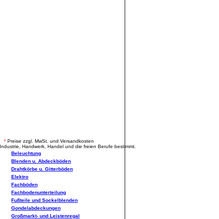
.
*
Preise zzgl. MwSt. und Versandkosten
Industrie, Handwerk, Handel und die freien Berufe bestimmt.
Beleuchtung
Blenden u. Abdeckböden
Drahtkörbe u. Gitterböden
Elektro
Fachböden
Fachbodenunterteilung
Fußteile und Sockelblenden
Gondelabdeckungen
Großmarkt- und Leistenregal