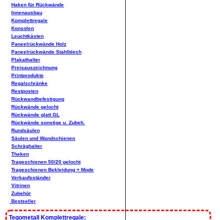
Haken für Rückwände
Innenausbau
Komplettregale
Konsolen
Leuchtkästen
Paneelrückwände Holz
Paneelrückwände Stahlblech
Plakathalter
Preisauszeichnung
Printprodukte
Regalschränke
Restposten
Rückwandbefestigung
Rückwände gelocht
Rückwände glatt GL
Rückwände sonstige u. Zubeh.
Rundsäulen
Säulen und Wandschienen
Schräghalter
Theken
Trageschienen 50/20 gelocht
Trageschienen Bekleidung + Mode
Verkaufsständer
Vitrinen
Zubehör
Bestseller
Tegometall Komplettregale: