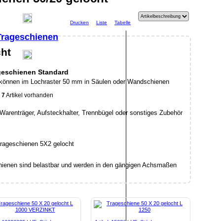
Drucken
Liste
Tabelle
Trageschienen
ht
geschienen Standard
 können im Lochraster 50 mm in Säulen oder Wandschienen
7
Artikel vorhanden
e Warenträger, Aufsteckhalter, Trennbügel oder sonstiges Zubehör
hienen sind belastbar und werden in den gängigen Achsmaßen