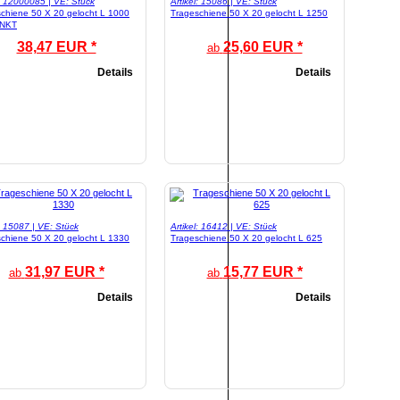
l: 12000085 | VE: Stück
Artikel: 15086 | VE: Stück
chiene 50 X 20 gelocht L 1000
Trageschiene 50 X 20 gelocht L 1250
INKT
38,47 EUR *
25,60 EUR *
ab
Details
Details
l: 15087 | VE: Stück
Artikel: 16412 | VE: Stück
chiene 50 X 20 gelocht L 1330
Trageschiene 50 X 20 gelocht L 625
31,97 EUR *
15,77 EUR *
ab
ab
Details
Details