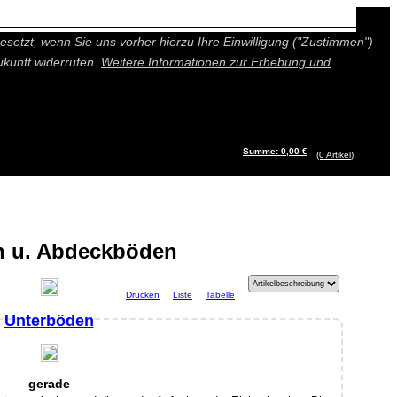
n besseres und individuelleres Angebot bieten (Marketing- und
setzt, wenn Sie uns vorher hierzu Ihre Einwilligung ("Zustimmen")
ukunft widerrufen.
Weitere Informationen zur Erhebung und
Summe: 0,00 €
(0
Artikel
)
n u. Abdeckböden
Drucken
Liste
Tabelle
Unterböden
gerade