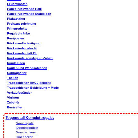
Leuchtkästen
Paneelrückwände Holz
Paneelrückwände Stahlblech
Plakathalter
Preisauszeichnung
Printprodukte
Regalschränke
Restposten
Rückwandbefestigung
Rückwände gelocht
Rückwände glatt GL
Rückwände sonstige u. Zubeh.
Rundsäulen
Säulen und Wandschienen
Schräghalter
Theken
Trageschienen 50/20 gelocht
Trageschienen Bekleidung + Mode
Verkaufsständer
Vitrinen
Zubehör
Bestseller
Tegometall Komplettregale:
Wandregale
Doppelgondeln
Wandschienen
Innenecken