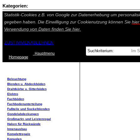
Kategorien:
Auf dieser Seite werden technisch notwendige Cookies gesetzt. Tech
Statistik-Cookies z.B. von Google zur Datenerhebung um personalisi
gegeben haben. Die Einwilligung zur Cookienutzung können Sie
hie
Verwendung von Daten finden Sie
hier.
ZUSTIMMEN
ABLEHNEN
Hauptmenu
Home
page
Beleuchtung
Blenden u. Abdeckböden
Drahtkörbe u. Gitterböden
Elektro
Fachböden
Fachbodenunterteilung
Fußteile und Sockelblenden
Gondelabdeckungen
Großmarkt- und Leistenregal
Haken für Rückwände
Innenausbau
Komplettregale
Konsolen