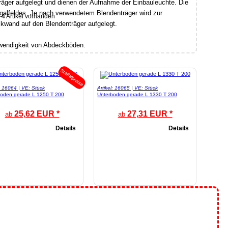
räger aufgelegt und dienen der Aufnahme der Einbauleuchte. Die
galfeldes. Je nach verwendetem Blendenträger wird zur
4
Artikel vorhanden
kwand auf den Blendenträger aufgelegt.
twendigkeit von Abdeckböden.
Staffelpreise
l: 16064 | VE: Stück
Artikel: 16065 | VE: Stück
boden gerade L 1250 T 200
Unterboden gerade L 1330 T 200
25,62 EUR *
27,31 EUR *
ab
ab
Details
Details