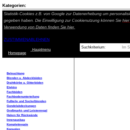
Kategorien:
Auf dieser Seite werden technisch notwendige Cookies gesetzt. Tech
Statistik-Cookies z.B. von Google zur Datenerhebung um personalisi
gegeben haben. Die Einwilligung zur Cookienutzung können Sie
hie
Verwendung von Daten finden Sie
hier.
ZUSTIMMEN
ABLEHNEN
Hauptmenu
Home
page
Beleuchtung
Blenden u. Abdeckböden
Drahtkörbe u. Gitterböden
Elektro
Fachböden
Fachbodenunterteilung
Fußteile und Sockelblenden
Gondelabdeckungen
Großmarkt- und Leistenregal
Haken für Rückwände
Innenausbau
Komplettregale
Konsolen