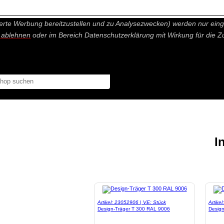
nisch nicht notwendige Cookies und Statistik Funktionen, die Ihnen ei
erte Werbung bereitzustellen und zu Analysezwecken) werden nur einge
r ablehnen
oder im Bereich Datenschutzerklärung mit Wirkung für die Z
I
Artikel: 23052906 | VE: Stück
Artike
Design-Träger T 300 RAL 9006
Desig