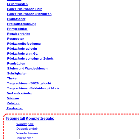
Leuchtkästen
Paneelrückwände Holz
Paneelrückwände Stahlblech
Plakathalter
Preisauszeichnung
Printprodukte
Regalschränke
Restposten
Rückwandbefestigung
Rückwände gelocht
Rückwände glatt GL
Rückwände sonstige u. Zubeh.
Rundsäulen
Säulen und Wandschienen
Schräghalter
Theken
Trageschienen 50/20 gelocht
Trageschienen Bekleidung + Mode
Verkaufsständer
Vitrinen
Zubehör
Bestseller
Tegometall Komplettregale:
Wandregale
Doppelgondeln
Wandschienen
Innenecken