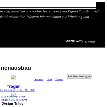
n besseres und individuelleres Angebot bieten (Marketing- und
setzt, wenn Sie uns vorher hierzu Ihre Einwilligung ("Zustimmen")
ukunft widerrufen.
Weitere Informationen zur Erhebung und
Summe: 0,00 €
(0
Artikel
)
nnenausbau
Drucken
Liste
Tabelle
Träger
l: 23053906 | VE: Stück
n-Träger T 350 RAL 9006
Design-Träger