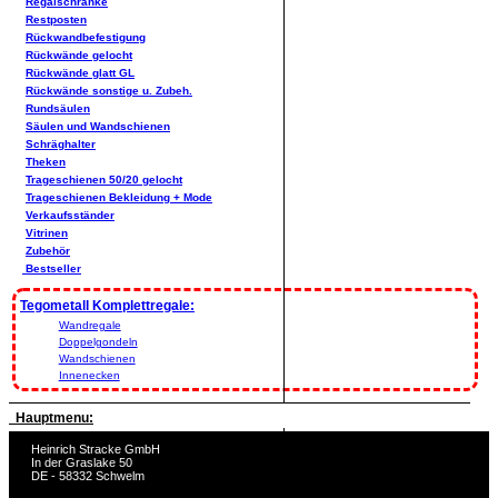
Regalschränke
Restposten
Rückwandbefestigung
Rückwände gelocht
Rückwände glatt GL
Rückwände sonstige u. Zubeh.
Rundsäulen
Säulen und Wandschienen
Schräghalter
Theken
Trageschienen 50/20 gelocht
Trageschienen Bekleidung + Mode
Verkaufsständer
Vitrinen
Zubehör
Bestseller
Tegometall Komplettregale:
Wandregale
Doppelgondeln
Wandschienen
Innenecken
Hauptmenu:
Heinrich Stracke GmbH
In der Graslake 50
DE - 58332 Schwelm