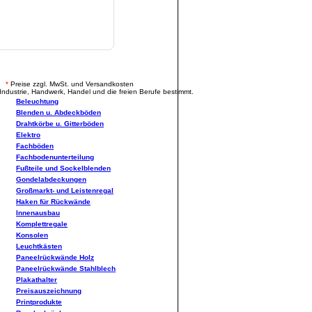
.
*
Preise zzgl. MwSt. und Versandkosten
Industrie, Handwerk, Handel und die freien Berufe bestimmt.
Beleuchtung
Blenden u. Abdeckböden
Drahtkörbe u. Gitterböden
Elektro
Fachböden
Fachbodenunterteilung
Fußteile und Sockelblenden
Gondelabdeckungen
Großmarkt- und Leistenregal
Haken für Rückwände
Innenausbau
Komplettregale
Konsolen
Leuchtkästen
Paneelrückwände Holz
Paneelrückwände Stahlblech
Plakathalter
Preisauszeichnung
Printprodukte