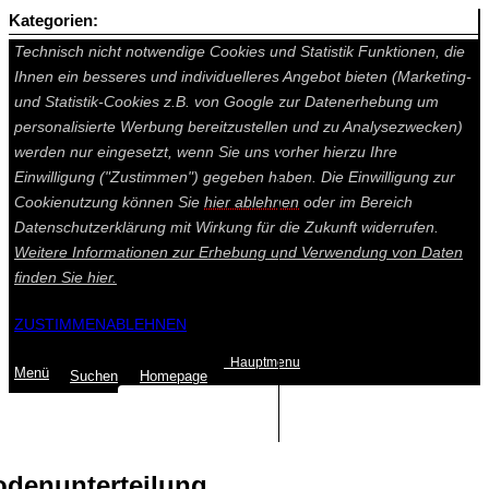
Kategorien:
Auf dieser Seite werden technisch notwendige Cookies gesetzt.
Technisch nicht notwendige Cookies und Statistik Funktionen, die
Ihnen ein besseres und individuelleres Angebot bieten (Marketing-
und Statistik-Cookies z.B. von Google zur Datenerhebung um
personalisierte Werbung bereitzustellen und zu Analysezwecken)
werden nur eingesetzt, wenn Sie uns vorher hierzu Ihre
Einwilligung ("Zustimmen") gegeben haben. Die Einwilligung zur
Cookienutzung können Sie
hier ablehnen
oder im Bereich
Datenschutzerklärung mit Wirkung für die Zukunft widerrufen.
Weitere Informationen zur Erhebung und Verwendung von Daten
finden Sie
hier.
ZUSTIMMEN
ABLEHNEN
Hauptmenu
Menü
Suchen
Home
page
Summe: 0,00 €
(0
Artikel
)
denunterteilung