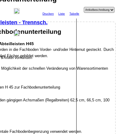
Drucken
Liste
Tabelle
lleisten - Trennsch.
achbodenunterteilung
Abteilleisten H45
erden in die Fachboden Vorder- und/oder Hinternut gesteckt. Durch
bel Fächer gebildet werden.
5
Artikel vorhanden
 Möglichkeit der schnellen Veränderung von Warensortimenten
zu den gängigen Achsmaßen (Regalbreiten) 62,5 cm, 66,5 cm, 100
frontale Fachbodenbegrenzung verwendet werden.