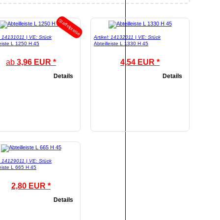
Staffelpreise
l: 14131011 | VE: Stück
Artikel: 14132011 | VE: Stück
leiste L 1250 H 45
Abteilleiste L 1330 H 45
ab
3,96 EUR *
4,54 EUR *
Details
Details
l: 14129011 | VE: Stück
leiste L 665 H 45
2,80 EUR *
Details