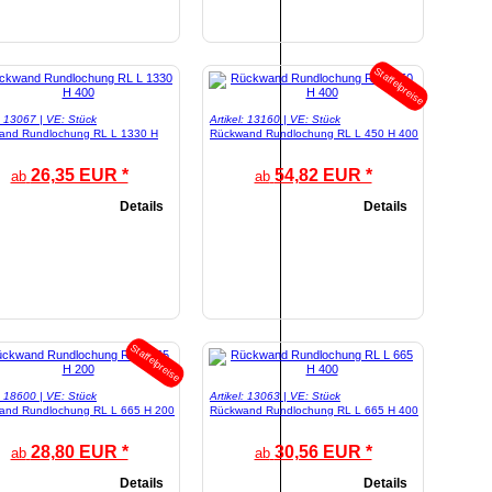
Staffelpreise
l: 13067 | VE: Stück
Artikel: 13160 | VE: Stück
and Rundlochung RL L 1330 H
Rückwand Rundlochung RL L 450 H 400
26,35 EUR *
54,82 EUR *
ab
ab
Details
Details
Staffelpreise
l: 18600 | VE: Stück
Artikel: 13063 | VE: Stück
and Rundlochung RL L 665 H 200
Rückwand Rundlochung RL L 665 H 400
28,80 EUR *
30,56 EUR *
ab
ab
Details
Details