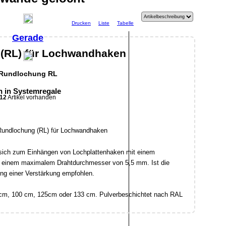
Drucken
Liste
Tabelle
Gerade
(RL) für Lochwandhaken
Rundlochung RL
 in Systemregale
12
Artikel vorhanden
sich zum Einhängen von Lochplattenhaken mit einem
 einem maximalem Drahtdurchmesser von 5,5 mm. Ist die
ng einer Verstärkung empfohlen.
5cm, 100 cm, 125cm oder 133 cm. Pulverbeschichtet nach RAL