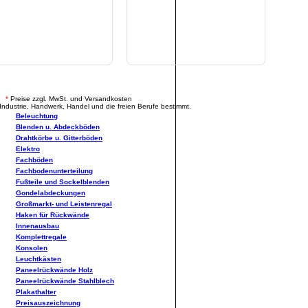
.
*
Preise zzgl. MwSt. und Versandkosten
Industrie, Handwerk, Handel und die freien Berufe bestimmt.
Beleuchtung
Blenden u. Abdeckböden
Drahtkörbe u. Gitterböden
Elektro
Fachböden
Fachbodenunterteilung
Fußteile und Sockelblenden
Gondelabdeckungen
Großmarkt- und Leistenregal
Haken für Rückwände
Innenausbau
Komplettregale
Konsolen
Leuchtkästen
Paneelrückwände Holz
Paneelrückwände Stahlblech
Plakathalter
Preisauszeichnung