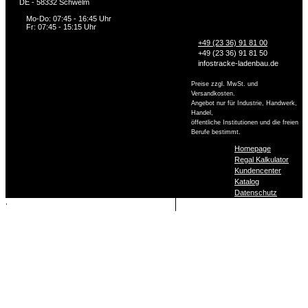
DE - 58332 Schwelm
Mo-Do: 07:45 - 16:45 Uhr
Fr: 07:45 - 15:15 Uhr
+49 (23 36) 91 81 00
+49 (23 36) 91 81 50
info
stracke-ladenbau.de
Preise zzgl. MwSt. und
Versandkosten.
Angebot nur für Industrie, Handwerk,
Handel,
öffentliche Institutionen und die freien
Berufe bestimmt.
Homepage
Regal Kalkulator
Kundencenter
Katalog
Datenschutz
,