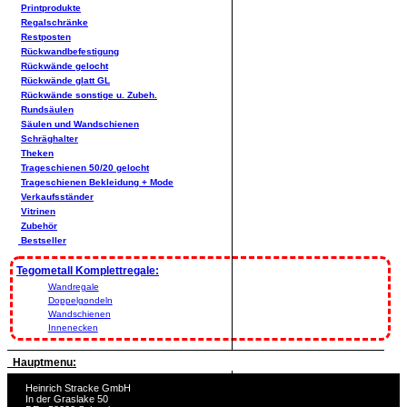
Printprodukte
Regalschränke
Restposten
Rückwandbefestigung
Rückwände gelocht
Rückwände glatt GL
Rückwände sonstige u. Zubeh.
Rundsäulen
Säulen und Wandschienen
Schräghalter
Theken
Trageschienen 50/20 gelocht
Trageschienen Bekleidung + Mode
Verkaufsständer
Vitrinen
Zubehör
Bestseller
Tegometall Komplettregale:
Wandregale
Doppelgondeln
Wandschienen
Innenecken
Hauptmenu:
Heinrich Stracke GmbH
In der Graslake 50