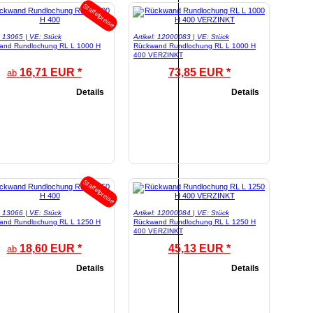
Staffelpreise
l: 13065 | VE: Stück
Artikel: 12000083 | VE: Stück
and Rundlochung RL L 1000 H
Rückwand Rundlochung RL L 1000 H
400 VERZINKT
16,71 EUR *
73,85 EUR *
ab
Details
Details
Staffelpreise
l: 13066 | VE: Stück
Artikel: 12000084 | VE: Stück
and Rundlochung RL L 1250 H
Rückwand Rundlochung RL L 1250 H
400 VERZINKT
18,60 EUR *
45,13 EUR *
ab
Details
Details