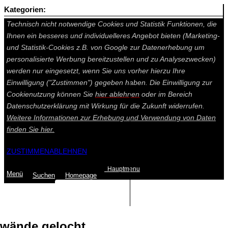
Kategorien:
Auf dieser Seite werden technisch notwendige Cookies gesetzt.
Technisch nicht notwendige Cookies und Statistik Funktionen, die
Ihnen ein besseres und individuelleres Angebot bieten (Marketing-
und Statistik-Cookies z.B. von Google zur Datenerhebung um
personalisierte Werbung bereitzustellen und zu Analysezwecken)
werden nur eingesetzt, wenn Sie uns vorher hierzu Ihre
Einwilligung ("Zustimmen") gegeben haben. Die Einwilligung zur
Cookienutzung können Sie
hier ablehnen
oder im Bereich
Datenschutzerklärung mit Wirkung für die Zukunft widerrufen.
Weitere Informationen zur Erhebung und Verwendung von Daten
finden Sie
hier.
ZUSTIMMEN
ABLEHNEN
Hauptmenu
Menü
Suchen
Home
page
Summe: 0,00 €
(0
Artikel
)
wände gelocht