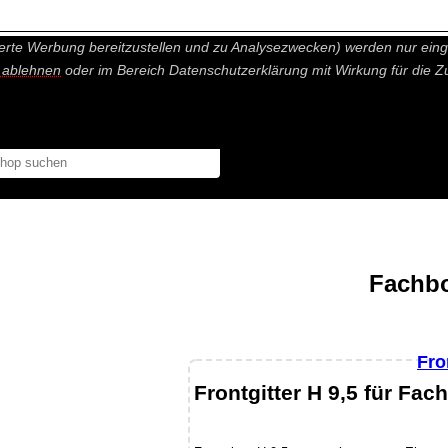
nisch nicht notwendige Cookies und Statistik Funktionen, die Ihnen ei
erte Werbung bereitzustellen und zu Analysezwecken) werden nur einge
r ablehnen
oder im Bereich Datenschutzerklärung mit Wirkung für die Z
Fachbo
Fro
Frontgitter H 9,5 für Fa