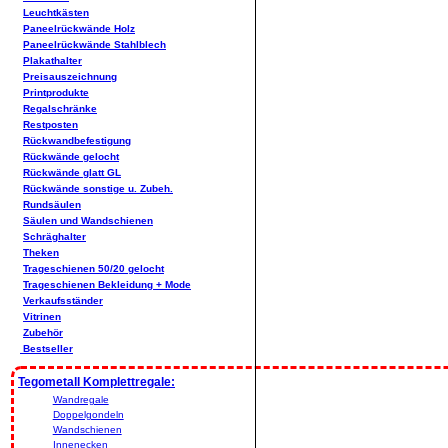
Leuchtkästen
Paneelrückwände Holz
Paneelrückwände Stahlblech
Plakathalter
Preisauszeichnung
Printprodukte
Regalschränke
Restposten
Rückwandbefestigung
Rückwände gelocht
Rückwände glatt GL
Rückwände sonstige u. Zubeh.
Rundsäulen
Säulen und Wandschienen
Schräghalter
Theken
Trageschienen 50/20 gelocht
Trageschienen Bekleidung + Mode
Verkaufsständer
Vitrinen
Zubehör
Bestseller
Tegometall Komplettregale:
Wandregale
Doppelgondeln
Wandschienen
Innenecken