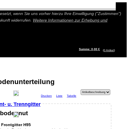
n besseres und individuelleres Angebot bieten (Marketing- und
setzt, wenn Sie uns vorher hierzu Ihre Einwilligung ("Zustimmen")
ukunft widerrufen.
Weitere Informationen zur Erhebung und
Summe: 0,00 €
(0
Artikel
)
denunterteilung
Drucken
Liste
Tabelle
nt- u. Trenngitter
chbodennut
Frontgitter H95