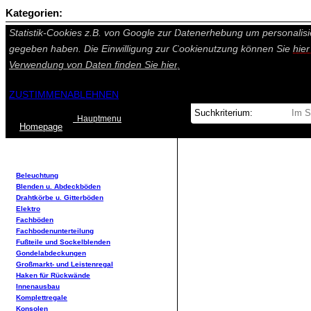
Kategorien:
Auf dieser Seite werden technisch notwendige Cookies gesetzt. Tech
Statistik-Cookies z.B. von Google zur Datenerhebung um personalisi
gegeben haben. Die Einwilligung zur Cookienutzung können Sie
hie
Verwendung von Daten finden Sie
hier.
ZUSTIMMEN
ABLEHNEN
Hauptmenu
Home
page
Beleuchtung
Blenden u. Abdeckböden
Drahtkörbe u. Gitterböden
Elektro
Fachböden
Fachbodenunterteilung
Fußteile und Sockelblenden
Gondelabdeckungen
Großmarkt- und Leistenregal
Haken für Rückwände
Innenausbau
Komplettregale
Konsolen