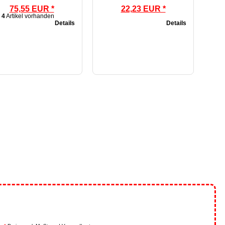
75,55 EUR *
22,23 EUR *
4
Artikel vorhanden
Details
Details
.