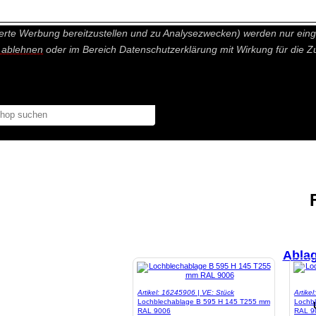
nisch nicht notwendige Cookies und Statistik Funktionen, die Ihnen ei
erte Werbung bereitzustellen und zu Analysezwecken) werden nur einge
r ablehnen
oder im Bereich Datenschutzerklärung mit Wirkung für die Z
Abla
Artikel: 16245906 | VE: Stück
Artike
Lochblechablage B 595 H 145 T255 mm
Lochb
RAL 9006
RAL 9