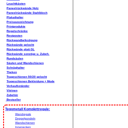
Leuchtkästen
Paneelrückwände Holz
Paneelrückwände Stahlblech
Plakathalter
Preisauszeichnung
Printprodukte
Regalschränke
Restposten
Rückwandbefestigung
Rückwände gelocht
Rückwände glatt GL
Rückwände sonstige u. Zubeh.
Rundsäulen
Säulen und Wandschienen
Schräghalter
Theken
Trageschienen 50/20 gelocht
Trageschienen Bekleidung + Mode
Verkaufsständer
Vitrinen
Zubehör
Bestseller
Tegometall Komplettregale:
Wandregale
Doppelgondeln
Wandschienen
Innenecken