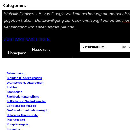
Kategorien:
Auf dieser Seite werden technisch notwendige Cookies gesetzt. Tech
Statistik-Cookies z.B. von Google zur Datenerhebung um personalisi
gegeben haben. Die Einwilligung zur Cookienutzung können Sie
hie
Verwendung von Daten finden Sie
hier.
ZUSTIMMEN
ABLEHNEN
Hauptmenu
Home
page
Beleuchtung
Blenden u. Abdeckböden
Drahtkörbe u. Gitterböden
Elektro
Fachböden
Fachbodenunterteilung
Fußteile und Sockelblenden
Gondelabdeckungen
Großmarkt- und Leistenregal
Haken für Rückwände
Innenausbau
Komplettregale
Konsolen