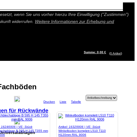
n besseres und individuelleres Angebot bieten (Marketing- und
setzt, wenn Sie uns vorher hierzu Ihre Einwilligung ("Zustimmen")
ukunft widerrufen.
Weitere Informationen zur Erhebung und
Summe: 0,00 €
(0
Artikel
)
Fachböden
Drucken
Liste
Tabelle
gen für Rückwände
l: 16246906 | VE: Stück
Artikel: 16329906 | VE: Stück
lechablage B 595 H 145 T355 mm
Winkelboden komplett L510 T110
Universalablagen
006
H120mm RAL 9006