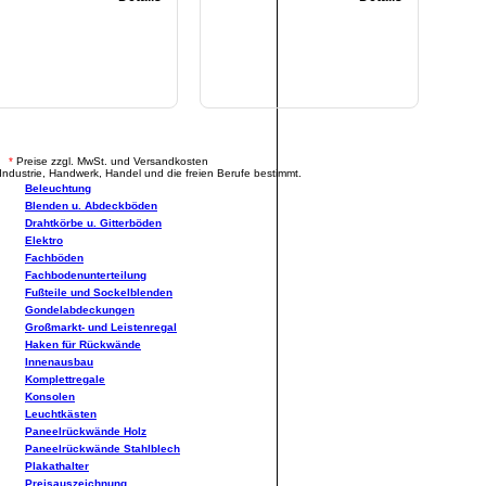
.
*
Preise zzgl. MwSt. und Versandkosten
Industrie, Handwerk, Handel und die freien Berufe bestimmt.
Beleuchtung
Blenden u. Abdeckböden
Drahtkörbe u. Gitterböden
Elektro
Fachböden
Fachbodenunterteilung
Fußteile und Sockelblenden
Gondelabdeckungen
Großmarkt- und Leistenregal
Haken für Rückwände
Innenausbau
Komplettregale
Konsolen
Leuchtkästen
Paneelrückwände Holz
Paneelrückwände Stahlblech
Plakathalter
Preisauszeichnung