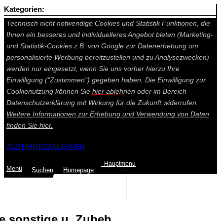
Kategorien:
Auf dieser Seite werden technisch notwendige Cookies gesetzt.
Technisch nicht notwendige Cookies und Statistik Funktionen, die
Ihnen ein besseres und individuelleres Angebot bieten (Marketing-
und Statistik-Cookies z.B. von Google zur Datenerhebung um
personalisierte Werbung bereitzustellen und zu Analysezwecken)
werden nur eingesetzt, wenn Sie uns vorher hierzu Ihre
Einwilligung ("Zustimmen") gegeben haben. Die Einwilligung zur
Cookienutzung können Sie
hier ablehnen
oder im Bereich
Datenschutzerklärung mit Wirkung für die Zukunft widerrufen.
Weitere Informationen zur Erhebung und Verwendung von Daten
finden Sie
hier.
ZUSTIMMEN
ABLEHNEN
Hauptmenu
Menü
Suchen
Home
page
Summe: 0,00 €
(0
Artikel
)
 sonstige u. Zubeh.