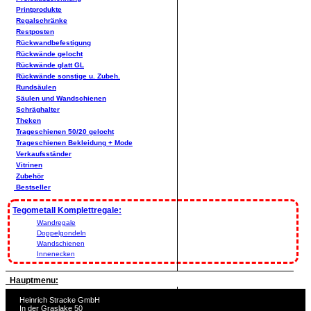
Printprodukte
Regalschränke
Restposten
Rückwandbefestigung
Rückwände gelocht
Rückwände glatt GL
Rückwände sonstige u. Zubeh.
Rundsäulen
Säulen und Wandschienen
Schräghalter
Theken
Trageschienen 50/20 gelocht
Trageschienen Bekleidung + Mode
Verkaufsständer
Vitrinen
Zubehör
Bestseller
Tegometall Komplettregale:
Wandregale
Doppelgondeln
Wandschienen
Innenecken
Hauptmenu:
Heinrich Stracke GmbH
In der Graslake 50