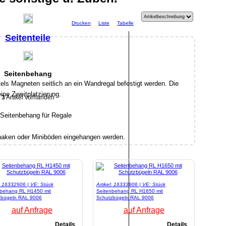
Drucken
Liste
Tabelle
Seitenteile
Seitenbehang
els Magneten seitlich an ein Wandregal befestigt werden. Die
ine Zweitplatzierung.
3
Artikel vorhanden
haken oder Miniböden eingehangen werden.
l: 16332906 | VE: Stück
Artikel: 16333906 | VE: Stück
nbehang RL H1450 mit
Seitenbehang RL H1650 mit
zbügeln RAL 9006
Schutzbügeln RAL 9006
auf Anfrage
auf Anfrage
Details
Details