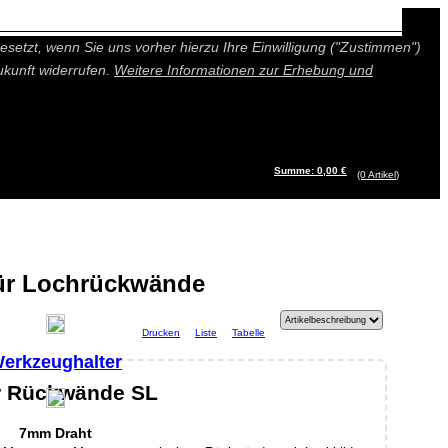
n besseres und individuelleres Angebot bieten (Marketing- und
setzt, wenn Sie uns vorher hierzu Ihre Einwilligung ("Zustimmen")
ukunft widerrufen.
Weitere Informationen zur Erhebung und
Summe: 0,00 €
(0
Artikel
)
ür Lochrückwände
Drucken
Liste
Tabelle
erkzeughalter
r Rückwände SL
7mm Draht