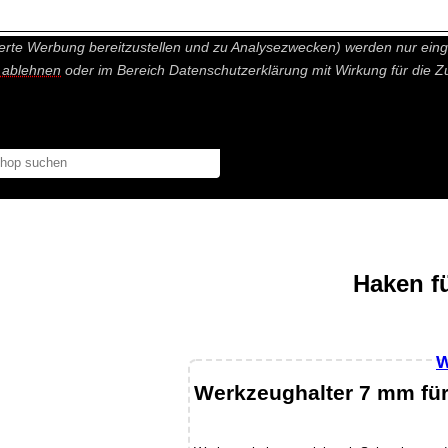
nisch nicht notwendige Cookies und Statistik Funktionen, die Ihnen ei
erte Werbung bereitzustellen und zu Analysezwecken) werden nur einge
r ablehnen
oder im Bereich Datenschutzerklärung mit Wirkung für die Z
Haken f
W
Werkzeughalter 7 mm fü