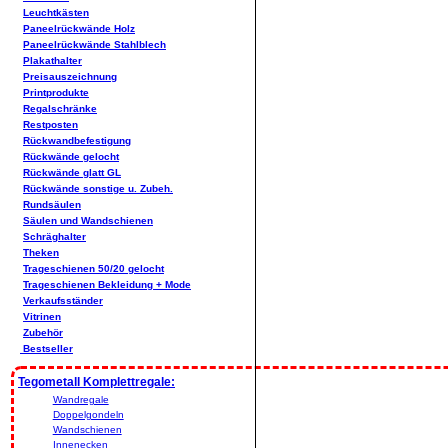
Leuchtkästen
Paneelrückwände Holz
Paneelrückwände Stahlblech
Plakathalter
Preisauszeichnung
Printprodukte
Regalschränke
Restposten
Rückwandbefestigung
Rückwände gelocht
Rückwände glatt GL
Rückwände sonstige u. Zubeh.
Rundsäulen
Säulen und Wandschienen
Schräghalter
Theken
Trageschienen 50/20 gelocht
Trageschienen Bekleidung + Mode
Verkaufsständer
Vitrinen
Zubehör
Bestseller
Tegometall Komplettregale:
Wandregale
Doppelgondeln
Wandschienen
Innenecken