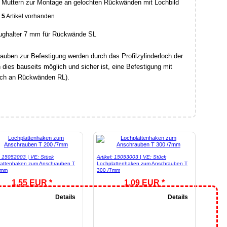
 Muttern zur Montage an gelochten Rückwänden mit Lochbild
5
Artikel vorhanden
auben zur Befestigung werden durch das Profilzylinderloch der
dies bauseits möglich und sicher ist, eine Befestigung mit
uch an Rückwänden RL).
l: 15052003 | VE: Stück
Artikel: 15053003 | VE: Stück
lattenhaken zum Anschrauben T
Lochplattenhaken zum Anschrauben T
7mm
300 /7mm
1,55 EUR *
1,09 EUR *
Details
Details