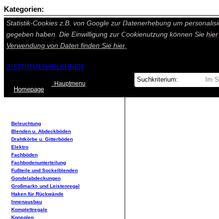
Kategorien:
Auf dieser Seite werden technisch notwendige Cookies gesetzt. Tech
Statistik-Cookies z.B. von Google zur Datenerhebung um personalisi
gegeben haben. Die Einwilligung zur Cookienutzung können Sie
hie
Verwendung von Daten finden Sie
hier.
ZUSTIMMEN
ABLEHNEN
Hauptmenu
Home
page
Beleuchtung
Blenden u. Abdeckböden
Drahtkörbe u. Gitterböden
Elektro
Fachböden
Fachbodenunterteilung
Fußteile und Sockelblenden
Gondelabdeckungen
Großmarkt- und Leistenregal
Haken für Rückwände
Innenausbau
Komplettregale
Konsolen