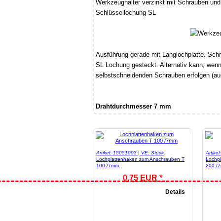
Werkzeughalter verzinkt mit Schrauben und
Schlüssellochung SL
Ausführung gerade mit Langlochplatte. Schr
SL Lochung gesteckt. Alternativ kann, wenn 
selbstschneidenden Schrauben erfolgen (a
Drahtdurchmesser 7 mm
Artikel: 15051003 | VE: Stück
Artike
Lochplattenhaken zum Anschrauben T
Lochp
100 /7mm
200 /
0,75 EUR *
Details