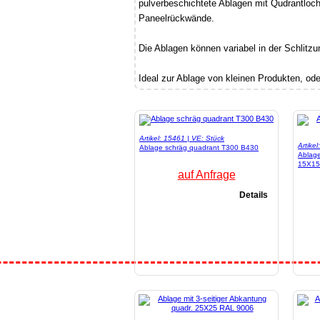
pulverbeschichtete Ablagen mit Qudrantlo
Paneelrückwände.
Die Ablagen können variabel in der Schlitz
Ideal zur Ablage von kleinen Produkten, od
Artikel: 15461 | VE: Stück
Artike
Ablage schräg quadrant T300 B430
Ablage
15X15
auf Anfrage
Details