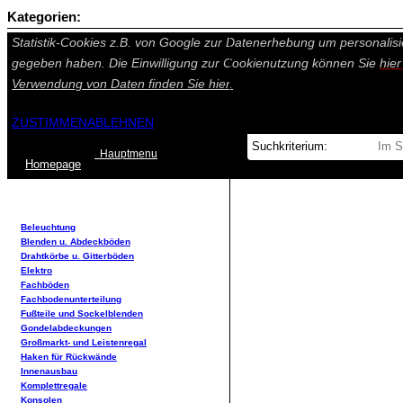
Kategorien:
Auf dieser Seite werden technisch notwendige Cookies gesetzt. Tech
Statistik-Cookies z.B. von Google zur Datenerhebung um personalisi
gegeben haben. Die Einwilligung zur Cookienutzung können Sie
hie
Verwendung von Daten finden Sie
hier.
ZUSTIMMEN
ABLEHNEN
Hauptmenu
Home
page
Beleuchtung
Blenden u. Abdeckböden
Drahtkörbe u. Gitterböden
Elektro
Fachböden
Fachbodenunterteilung
Fußteile und Sockelblenden
Gondelabdeckungen
Großmarkt- und Leistenregal
Haken für Rückwände
Innenausbau
Komplettregale
Konsolen