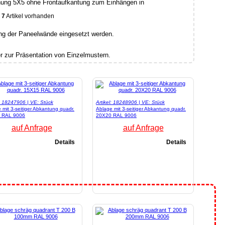
chung 5X5 ohne Frontaufkantung zum Einhängen in
7
Artikel vorhanden
ung der Paneelwände eingesetzt werden.
er zur Präsentation von Einzelmustern.
l: 18247906 | VE: Stück
Artikel: 18248906 | VE: Stück
 mit 3-seitiger Abkantung quadr.
Ablage mit 3-seitiger Abkantung quadr.
 RAL 9006
20X20 RAL 9006
auf Anfrage
auf Anfrage
Details
Details