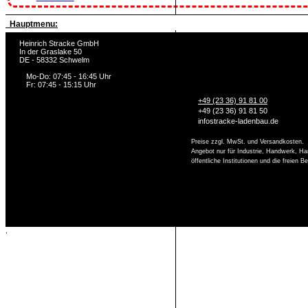
Hauptmenu:
Heinrich Stracke GmbH
In der Graslake 50
DE - 58332 Schwelm
Mo-Do: 07:45 - 16:45 Uhr
Fr: 07:45 - 15:15 Uhr
+49 (23 36) 91 81 00
+49 (23 36) 91 81 50
info
stracke-ladenbau.de
Preise zzgl. MwSt. und Versandkosten.
Angebot nur für Industrie, Handwerk, Ha
öffentliche Institutionen und die freien 
,