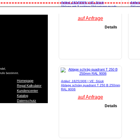
Artikel: 18249906 | VE: Stück
Artike
Ablage mit 3-seitiger Abkantung quadr.
Ablag
25X25 RAL 9006
RAL 9
auf Anfrage
Details
ndel,
Berufe bestimmt.
Homepage
Artikel: 18251906 | VE: Stück
Ablage schräg quadrant T 250 B 250mm
Regal Kalkulator
RAL 9006
Kundencenter
Katalog
auf Anfrage
Datenschutz
Details