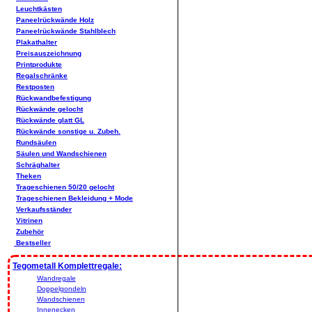
Leuchtkästen
Paneelrückwände Holz
Paneelrückwände Stahlblech
Plakathalter
Preisauszeichnung
Printprodukte
Regalschränke
Restposten
Rückwandbefestigung
Rückwände gelocht
Rückwände glatt GL
Rückwände sonstige u. Zubeh.
Rundsäulen
Säulen und Wandschienen
Schräghalter
Theken
Trageschienen 50/20 gelocht
Trageschienen Bekleidung + Mode
Verkaufsständer
Vitrinen
Zubehör
Bestseller
Tegometall Komplettregale:
Wandregale
Doppelgondeln
Wandschienen
Innenecken