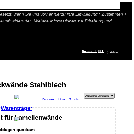
n besseres und individuelleres Angebot bieten (Marketing- und
setzt, wenn Sie uns vorher hierzu Ihre Einwilligung ("Zustimmen")
ukunft widerrufen.
Weitere Informationen zur Erhebung und
Summe: 0,00 €
(0
Artikel
)
ckwände Stahlblech
Drucken
Liste
Tabelle
Warenträger
t für Lamellenwände
Ablagen quadrant