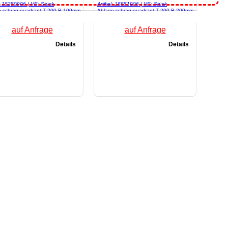
l: 18250906 | VE: Stück
Artikel: 18851906 | VE: Stück
e schräg quadrant T 200 B 100mm
Ablage schräg quadrant T 200 B 200mm
006
RAL 9006
auf Anfrage
auf Anfrage
Details
Details