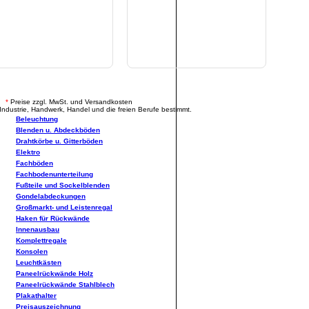
.
*
Preise zzgl. MwSt. und Versandkosten
Industrie, Handwerk, Handel und die freien Berufe bestimmt.
Beleuchtung
Blenden u. Abdeckböden
Drahtkörbe u. Gitterböden
Elektro
Fachböden
Fachbodenunterteilung
Fußteile und Sockelblenden
Gondelabdeckungen
Großmarkt- und Leistenregal
Haken für Rückwände
Innenausbau
Komplettregale
Konsolen
Leuchtkästen
Paneelrückwände Holz
Paneelrückwände Stahlblech
Plakathalter
Preisauszeichnung