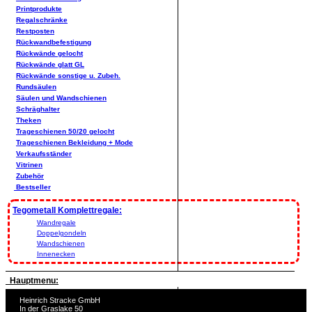
Printprodukte
Regalschränke
Restposten
Rückwandbefestigung
Rückwände gelocht
Rückwände glatt GL
Rückwände sonstige u. Zubeh.
Rundsäulen
Säulen und Wandschienen
Schräghalter
Theken
Trageschienen 50/20 gelocht
Trageschienen Bekleidung + Mode
Verkaufsständer
Vitrinen
Zubehör
Bestseller
Tegometall Komplettregale:
Wandregale
Doppelgondeln
Wandschienen
Innenecken
Hauptmenu:
Heinrich Stracke GmbH
In der Graslake 50