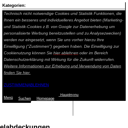
Kategorien:
Auf dieser Seite werden technisch notwendige Cookies gesetzt.
Technisch nicht notwendige Cookies und Statistik Funktionen, die
Ihnen ein besseres und individuelleres Angebot bieten (Marketing-
und Statistik-Cookies z.B. von Google zur Datenerhebung um
personalisierte Werbung bereitzustellen und zu Analysezwecken)
werden nur eingesetzt, wenn Sie uns vorher hierzu Ihre
Einwilligung ("Zustimmen") gegeben haben. Die Einwilligung zur
Cookienutzung können Sie
hier ablehnen
oder im Bereich
Datenschutzerklärung mit Wirkung für die Zukunft widerrufen.
Weitere Informationen zur Erhebung und Verwendung von Daten
finden Sie
hier.
ZUSTIMMEN
ABLEHNEN
Hauptmenu
Menü
Suchen
Home
page
Summe: 0,00 €
(0
Artikel
)
elabdeckungen