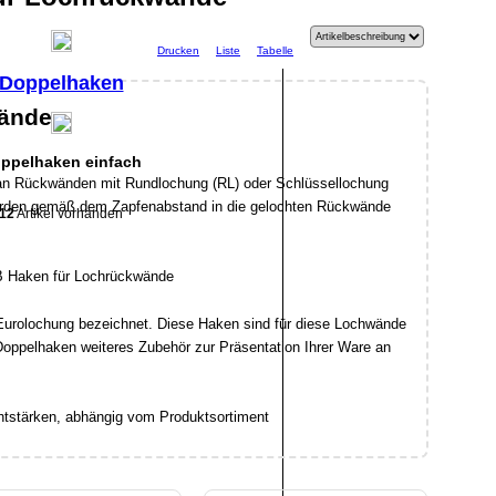
Drucken
Liste
Tabelle
Doppelhaken
wände
ppelhaken einfach
an Rückwänden mit Rundlochung (RL) oder Schlüssellochung
werden gemäß dem Zapfenabstand in die gelochten Rückwände
12
Artikel vorhanden
 Eurolochung bezeichnet. Diese Haken sind für diese Lochwände
Doppelhaken weiteres Zubehör zur Präsentation Ihrer Ware an
htstärken, abhängig vom Produktsortiment