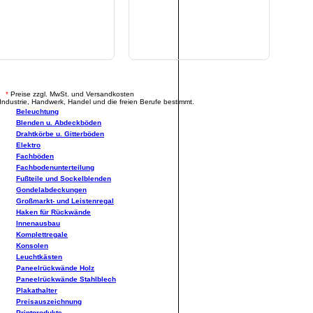
.
*
Preise zzgl. MwSt. und Versandkosten
Industrie, Handwerk, Handel und die freien Berufe bestimmt.
Beleuchtung
Blenden u. Abdeckböden
Drahtkörbe u. Gitterböden
Elektro
Fachböden
Fachbodenunterteilung
Fußteile und Sockelblenden
Gondelabdeckungen
Großmarkt- und Leistenregal
Haken für Rückwände
Innenausbau
Komplettregale
Konsolen
Leuchtkästen
Paneelrückwände Holz
Paneelrückwände Stahlblech
Plakathalter
Preisauszeichnung
Printprodukte