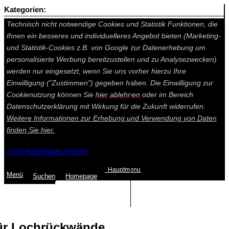
Kategorien:
Auf dieser Seite werden technisch notwendige Cookies gesetzt.
Technisch nicht notwendige Cookies und Statistik Funktionen, die
Ihnen ein besseres und individuelleres Angebot bieten (Marketing-
und Statistik-Cookies z.B. von Google zur Datenerhebung um
personalisierte Werbung bereitzustellen und zu Analysezwecken)
werden nur eingesetzt, wenn Sie uns vorher hierzu Ihre
Einwilligung ("Zustimmen") gegeben haben. Die Einwilligung zur
Cookienutzung können Sie
hier ablehnen
oder im Bereich
Datenschutzerklärung mit Wirkung für die Zukunft widerrufen.
Weitere Informationen zur Erhebung und Verwendung von Daten
finden Sie
hier.
ZUSTIMMEN
ABLEHNEN
Hauptmenu
Menü
Suchen
Home
page
Summe: 0,00 €
(0
Artikel
)
ür Lochrückwände