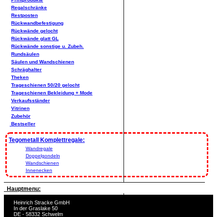
Regalschränke
Restposten
Rückwandbefestigung
Rückwände gelocht
Rückwände glatt GL
Rückwände sonstige u. Zubeh.
Rundsäulen
Säulen und Wandschienen
Schräghalter
Theken
Trageschienen 50/20 gelocht
Trageschienen Bekleidung + Mode
Verkaufsständer
Vitrinen
Zubehör
Bestseller
Tegometall Komplettregale:
Wandregale
Doppelgondeln
Wandschienen
Innenecken
Hauptmenu:
Heinrich Stracke GmbH
In der Graslake 50
DE - 58332 Schwelm