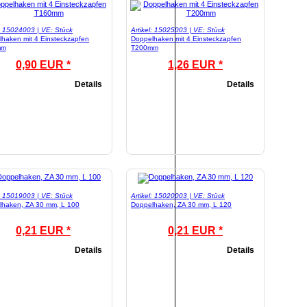
l: 15024003 | VE: Stück
Artikel: 15025003 | VE: Stück
haken mit 4 Einsteckzapfen
Doppelhaken mit 4 Einsteckzapfen
mm
T200mm
0,90 EUR *
1,26 EUR *
Details
Details
l: 15019003 | VE: Stück
Artikel: 15020003 | VE: Stück
lhaken, ZA 30 mm, L 100
Doppelhaken, ZA 30 mm, L 120
0,21 EUR *
0,21 EUR *
Details
Details