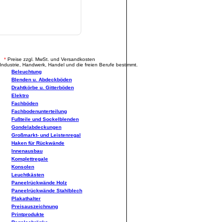
.
*
Preise zzgl. MwSt. und Versandkosten
Industrie, Handwerk, Handel und die freien Berufe bestimmt.
Beleuchtung
Blenden u. Abdeckböden
Drahtkörbe u. Gitterböden
Elektro
Fachböden
Fachbodenunterteilung
Fußteile und Sockelblenden
Gondelabdeckungen
Großmarkt- und Leistenregal
Haken für Rückwände
Innenausbau
Komplettregale
Konsolen
Leuchtkästen
Paneelrückwände Holz
Paneelrückwände Stahlblech
Plakathalter
Preisauszeichnung
Printprodukte