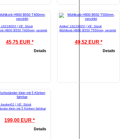
l: 16218003 | VE: Stück
Artikel: 16219003 | VE: Stück
orb H800 B550 T400mm, verzinkt
Wühlkorb H800 B550 T550mm, verzinkt
45,75 EUR *
49,52 EUR *
Details
Details
l: basket01 | VE: Stück
änder klein mit 5 Körben fahrbar
199,00 EUR *
Details