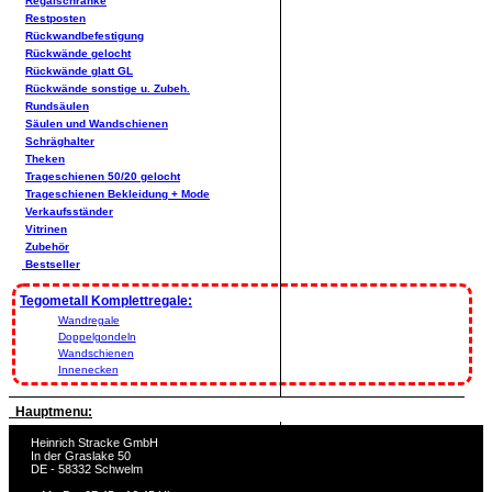
Regalschränke
Restposten
Rückwandbefestigung
Rückwände gelocht
Rückwände glatt GL
Rückwände sonstige u. Zubeh.
Rundsäulen
Säulen und Wandschienen
Schräghalter
Theken
Trageschienen 50/20 gelocht
Trageschienen Bekleidung + Mode
Verkaufsständer
Vitrinen
Zubehör
Bestseller
Tegometall Komplettregale:
Wandregale
Doppelgondeln
Wandschienen
Innenecken
Hauptmenu:
Heinrich Stracke GmbH
In der Graslake 50
DE - 58332 Schwelm