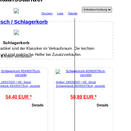
Drucken
Liste
Tabelle
isch / Schlagerkorb
Schlagerkorb
artikel sind der Klassiker im Verkaufsraum. Die leichten
und sind praktische Helfer bei Zusatzverkäufen.
8
Artikel vorhanden
l: 18937025 | VE: Stück
Artikel: 18935025 | VE: Stück
erkorb 45X45X75cm, verzinkt
Schlagerkorb 60X60X78cm, verzinkt
54,40 EUR *
58,89 EUR *
Details
Details