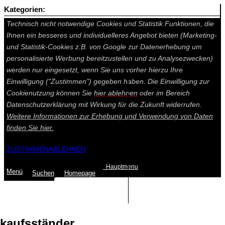
Kategorien:
Auf dieser Seite werden technisch notwendige Cookies gesetzt.
Technisch nicht notwendige Cookies und Statistik Funktionen, die
Ihnen ein besseres und individuelleres Angebot bieten (Marketing-
und Statistik-Cookies z.B. von Google zur Datenerhebung um
personalisierte Werbung bereitzustellen und zu Analysezwecken)
werden nur eingesetzt, wenn Sie uns vorher hierzu Ihre
Einwilligung ("Zustimmen") gegeben haben. Die Einwilligung zur
Cookienutzung können Sie
hier ablehnen
oder im Bereich
Datenschutzerklärung mit Wirkung für die Zukunft widerrufen.
Weitere Informationen zur Erhebung und Verwendung von Daten
finden Sie
hier.
ZUSTIMMEN
ABLEHNEN
Hauptmenu
Menü
Suchen
Home
page
Summe: 0,00 €
(0
Artikel
)
kaufsständer